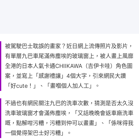
被駕駛巴士耽誤的畫家？近日網上流傳照片及影片，
有單層九巴車尾滿佈塵埃的玻璃窗上，被人畫上風靡
全港的日本人氣卡通CHIIKAWA（吉伊卡哇）角色圖
案，並寫上「感謝禮讓」4個大字，引來網民大讚
「好cute！」、「畫嗰個人加人工」。
不過也有網民關注九巴的洗車次數，猜測是否太久沒
洗車玻璃窗才會滿佈塵埃，「又話晚晚會返車廠洗車
嘅，點解咁污糟，污糟到仲可以畫畫」、「係咪得我
一個覺得架巴士好污糟」。