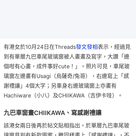
有港女於10月24日在Threads
發文發相
表示，經過見
到有單層九巴車尾玻璃窗被人畫畫及寫字，大讚「邊
個咁有心畫，成件事好cute！」。照片可見，車尾玻
璃窗左邊畫有Usagi（烏薩奇/兔哥），右邊寫上「感
謝禮讓」4個大字；另車身右邊玻璃窗上亦畫有
Hachiware（小八）及CHIIKAWA（吉伊卡哇）。
九巴車窗畫CHIIKAWA、寫感謝禮讓
該港女兩日後再於帖文貼相指出，於單層九巴車尾玻
璃窗見到有新款圖案，雖同樣畫上「感謝禮讓」，不