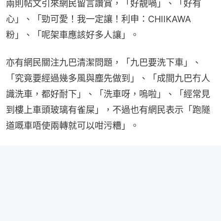
兩則帖文引來網民留言讚賞，「好靚喎」、「好有
心」、「勁可愛！我一定讓！利申：CHIIKAWA
粉」、「呢架車應該好多人讓」。
亦有網民關注九巴清潔問題，「九巴要洗下車」、
「究竟要經過幾多風與塵先做到」、「成間九巴冇人
識洗車，都好耐下」、「洗車呀，嗚啦」、「經常見
到樓上車頭玻璃有雀屎」，不過也有網民表示「跑隧
道嘅車唔使兩轉就可以咁污糟」。