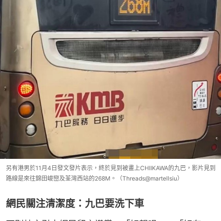
另有港男於11月4日發文發片表示，終於見到被畫上CHIIKAWA的九巴，影片見到
路線是來往錦田峻巒及荃灣西站的268M。（Threads@martellsiu）
網民關注清潔度：九巴要洗下車