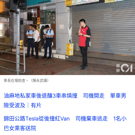
車長在場助查。（陳永武攝）
油麻地私家車後退釀3車串燒撞 司機開走 單車男
險受波及｜有片
錦田公路Tesla從後撞紅Van 司機棄車逃走 1名小
巴女乘客送院