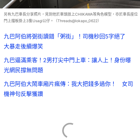
另有九巴車長分享照片，見到他於車頭放上CHIIKAWA等角色模型，亦於車長座位
門上擋板掛上3隻Usagi公仔。（Threads@lokapo_0622）
九巴阿伯將弼街讀錯「粥街」！司機秒回5字絕了
大暴走後續爆笑
九巴逼滿乘客！2男打尖中門上車：讓人上！身份曝
光網民撐無問題
九巴阿伯大鬧車廂片瘋傳：我大把錢多過你！ 女司
機神句反擊獲讚