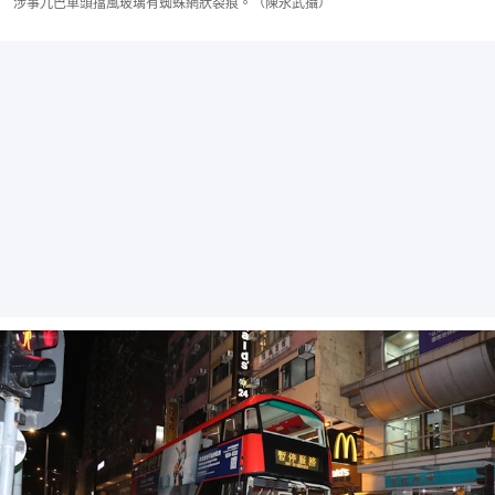
涉事九巴車頭擋風玻璃有蜘蛛網狀裂痕。（陳永武攝）