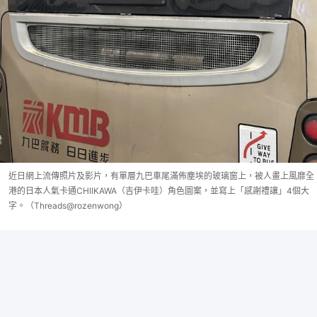
近日網上流傳照片及影片，有單層九巴車尾滿佈塵埃的玻璃窗上，被人畫上風靡全
港的日本人氣卡通CHIIKAWA（吉伊卡哇）角色圖案，並寫上「感謝禮讓」4個大
字。（Threads@rozenwong）