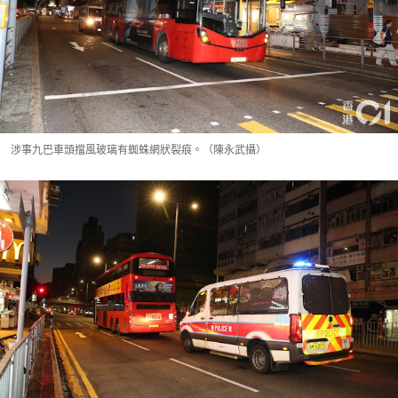
涉事九巴車頭擋風玻璃有蜘蛛網狀裂痕。（陳永武攝）