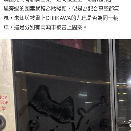
過旁邊的圖案就轉為骷髏頭，似是為配合萬聖節氣
氛，未知與被畫上CHIIKAWA的九巴是否為同一輛
車，還是分別有兩輛車被畫上圖案。