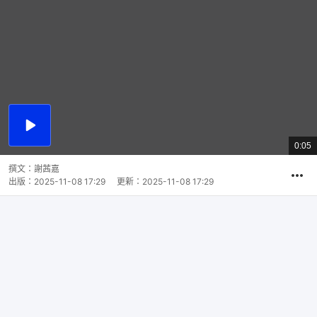
播
放
0:05
總
影
共
片
時
撰文：
謝茜嘉
間
出版：
2025-11-08 17:29
更新：
2025-11-08 17:29