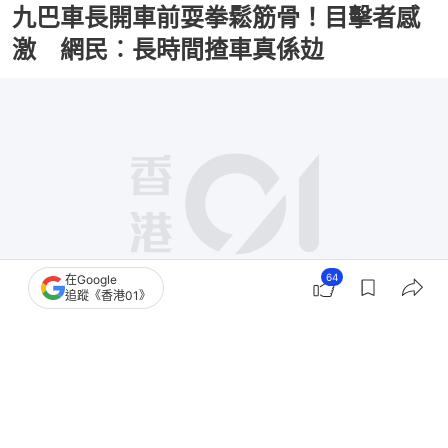
九巴車長開車前耍拳鬆筋骨！目擊者感
激 網民︰長時間揸車真係攰
64
在Google
追蹤《香港01》
撰文：
田中貴
出版：
2026-07-26 01:04
更新：
2026-07-26 01:04