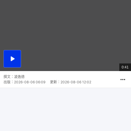
播
放
0:41
總
影
共
片
時
撰文：
凌逸德
間
出版：
2026-08-06 06:09
更新：
2026-08-06 12:02