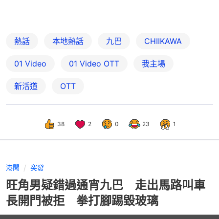
熱話
本地熱話
九巴
CHIIKAWA
01 Video
01‌ ‌Video‌ ‌OTT
我主場
新活道
OTT
38
2
0
23
1
港聞
突發
旺角男疑錯過通宵九巴 走出馬路叫車
長開門被拒 拳打腳踢毀玻璃