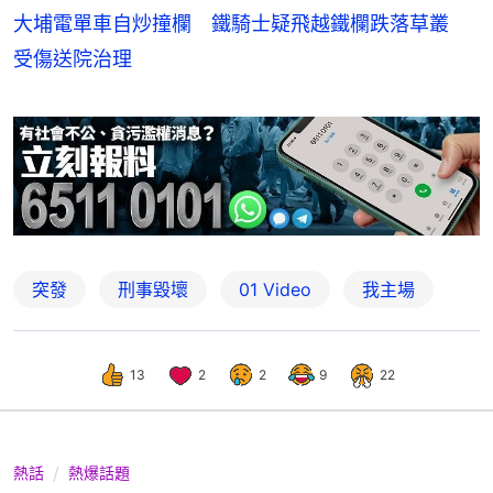
大埔電單車自炒撞欄 鐵騎士疑飛越鐵欄跌落草叢
受傷送院治理
突發
刑事毀壞
01 Video
我主場
13
2
2
9
22
熱話
熱爆話題