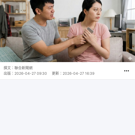
撰文：
聯合新聞網
出版：
2026-04-27 09:30
更新：
2026-04-27 16:39