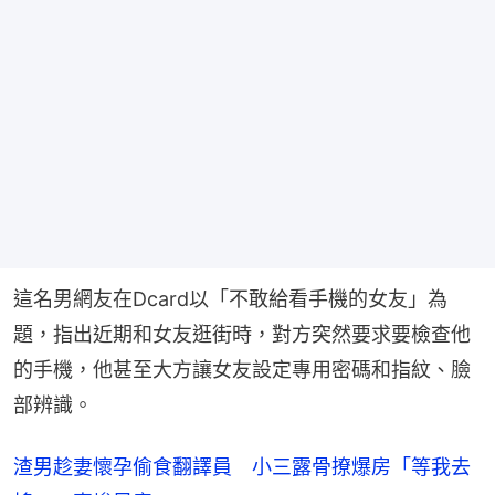
這名男網友在Dcard以「不敢給看手機的女友」為
題，指出近期和女友逛街時，對方突然要求要檢查他
的手機，他甚至大方讓女友設定專用密碼和指紋、臉
部辨識。
渣男趁妻懷孕偷食翻譯員 小三露骨撩爆房「等我去