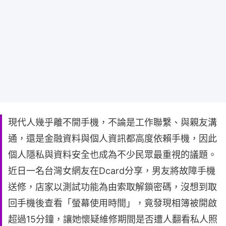
現代人幾乎離不開手機，不論是工作聯繫、與親友溝
通，還是金融資料與個人資訊都高度依賴手機，因此
個人隱私與資料安全也成為不少民眾最重視的議題。
近日一名台灣女網友在Dcard分享，男友將故障手機
送修，店家以測試功能為由索取解鎖密碼，沒想到取
回手機後查看「螢幕使用時間」，竟發現相簿被開啟
超過15分鐘，讓她懷疑維修期間是否遭人翻看私人照