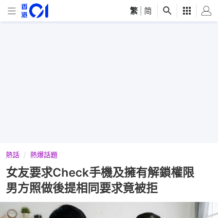
繁
|
简
熱話
熱爆話題
女友要求Check手機及擁有解鎖權限
男方照做後提相同要求竟被拒