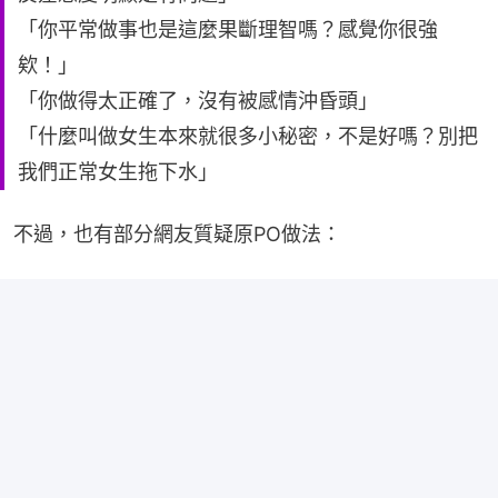
「你平常做事也是這麼果斷理智嗎？感覺你很強
欸！」
「你做得太正確了，沒有被感情沖昏頭」
「什麼叫做女生本來就很多小秘密，不是好嗎？別把
我們正常女生拖下水」
不過，也有部分網友質疑原PO做法：