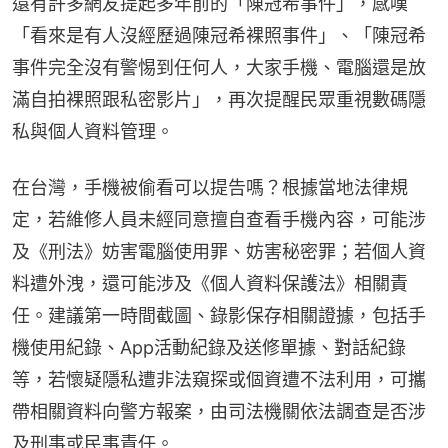
還有許多網友提起多年前的「陳冠希事件」，感嘆
「看來是有人沒經歷過陳冠希裸照事件」、「陳冠希
事件完全沒有警惕到任何人，大家手機、電腦還是放
滿自拍裸照跟私密影片」，再次提醒民眾重視數碼隱
私與個人資料管理。
在台灣，手機被偷看可以提告嗎？根據當地法律規
定，若維修人員未經同意擅自查看手機內容，可能涉
及《刑法》妨害電腦使用罪、妨害秘密罪；若個人資
料遭外洩，還可能涉及《個人資料保護法》相關責
任。建議第一時間截圖、錄影保存相關證據，包括手
機使用紀錄、App活動紀錄及送修單據、對話紀錄
等，若懷疑隱私遭非法窺探或個資遭不法利用，可攜
帶相關資料向警方報案，由司法機關依法調查是否涉
及刑事或民事責任。