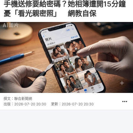
手機送修要給密碼？她相簿遭開15分鐘
憂「看光親密照」 網教自保
撰文：
聯合新聞網
出版：
2026-07-20 20:30
更新：
2026-07-20 20:30