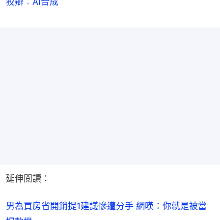
狡辯︰AI合成
延伸閲讀：
男為買房省開銷提1建議慘遭分手 網嘆：你就是被當