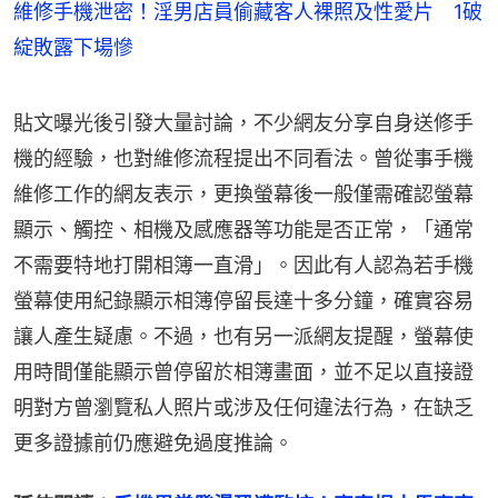
維修手機泄密！淫男店員偷藏客人裸照及性愛片 1破
綻敗露下場慘
貼文曝光後引發大量討論，不少網友分享自身送修手
機的經驗，也對維修流程提出不同看法。曾從事手機
維修工作的網友表示，更換螢幕後一般僅需確認螢幕
顯示、觸控、相機及感應器等功能是否正常，「通常
不需要特地打開相簿一直滑」。因此有人認為若手機
螢幕使用紀錄顯示相簿停留長達十多分鐘，確實容易
讓人產生疑慮。不過，也有另一派網友提醒，螢幕使
用時間僅能顯示曾停留於相簿畫面，並不足以直接證
明對方曾瀏覽私人照片或涉及任何違法行為，在缺乏
更多證據前仍應避免過度推論。