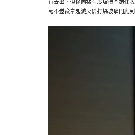
行去出，但係同樣有度玻璃門鎖住咗
毫不猶豫拿起滅火筒打爆玻璃門爬到