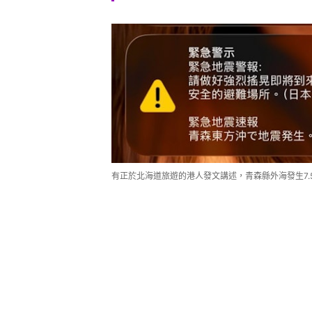
有正於北海道旅遊的港人發文講述，青森縣外海發生7.5級地