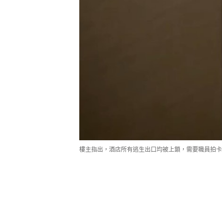
樓主指出，酒店所有逃生出口均被上鎖，需要職員拍卡打開。（