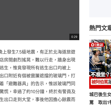
熱門文
0:29
總
共
時
間
晚上發生7.5級地震，有正於北海道旅遊
店房間劇烈搖晃，難以行走，牆身出現
逃生，惟竟發現所有逃生出口均被上
出口附近有個被窗簾遮擋的玻璃門，打
着「避難器具」的告示，惟該玻璃門同
驚慌，幸過了約10分鐘，終於有警員及
城巴後生
生出口走到大堂，事後他因擔心餘震而
罵 取出1