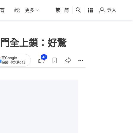
育
經濟
更多
01深圳
繁
觀點
|
简
健康
好食玩飛
登入
女
生門全上鎖：好驚
47
在Google
追蹤《香港01》