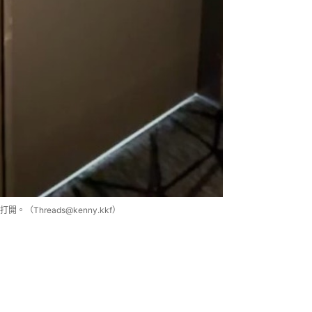
Threads@kenny.kkf）