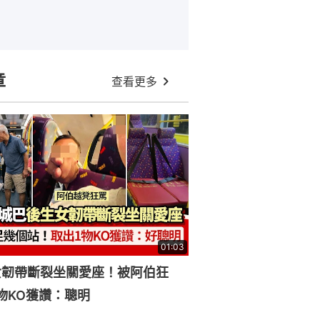
章
查看更多
01:03
女韌帶斷裂坐關愛座！被阿伯狂
物KO獲讚：聰明