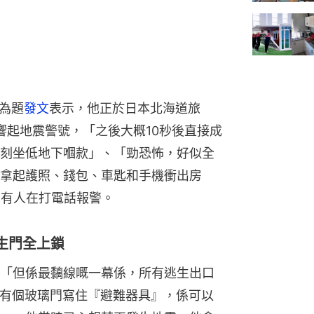
」為題
發文
表示，他正於日本北海道旅
然響起地震警號，「之後大概10秒後直接成
刻坐低地下嗰款」、「勁恐怖，好似全
拿起護照、錢包、車匙和手機衝出房
，有人在打電話報警。
生門全上鎖
「但係最黐線嘅一幕係，所有逃生出口
旁邊有個玻璃門寫住『避難器具』，係可以