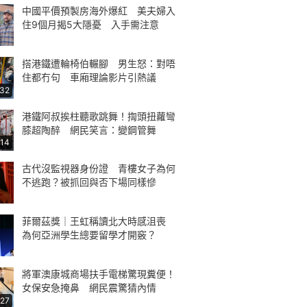
中國平價預製房海外爆紅 美夫婦入
住9個月揭5大隱憂 入手需注意
搭港鐵遭輪椅伯輾腳 男生怒：對唔
住都冇句 車廂理論影片引熱議
:32
港鐵阿叔挨柱聽歌跳舞！揈頭扭蘿彎
膝超陶醉 網民笑言：變鋼管舞
:14
古代沒監視器身份證 青樓女子為何
不逃跑？被抓回與否下場同樣慘
菲爾茲獎｜王虹稱讀北大時感沮喪
為何亞洲學生總要留學才開竅？
將軍澳康城商場扶手電梯驚現糞便！
女保安急掩鼻 網民震驚猜內情
:27