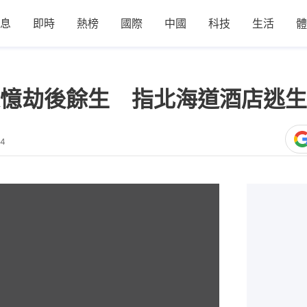
息
即時
熱榜
國際
中國
科技
生活
體
港人憶劫後餘生 指北海道酒店逃
44