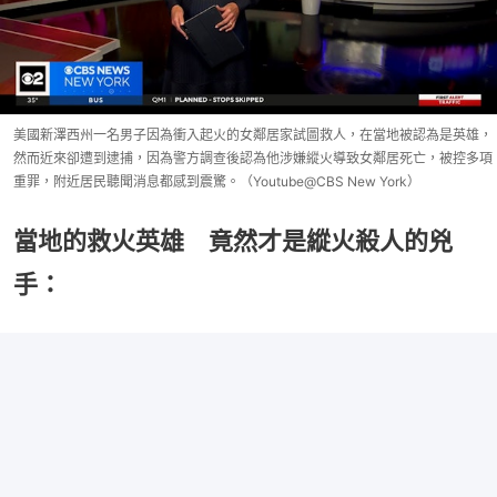
美國新澤西州一名男子因為衝入起火的女鄰居家試圖救人，在當地被認為是英雄，
然而近來卻遭到逮捕，因為警方調查後認為他涉嫌縱火導致女鄰居死亡，被控多項
重罪，附近居民聽聞消息都感到震驚。（Youtube@CBS New York）
當地的救火英雄 竟然才是縱火殺人的兇
手：