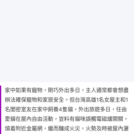
家中如果有寵物，剛巧外出多日，主人通常都會想盡
辦法確保寵物和家居安全。但台灣高雄1名女屋主和1
名閨密室友在家中飼養4隻貓，外出旅遊多日，任由
愛貓在屋內自由活動，豈料有貓咪誤觸電磁爐開關，
燒着附近金屬網，繼而釀成火災，火勢及時被屋內灑