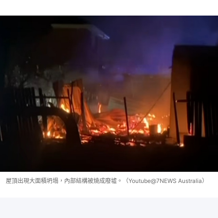
屋頂出現大面積坍塌，內部結構被燒成廢墟。（Youtube@7NEWS Australia）