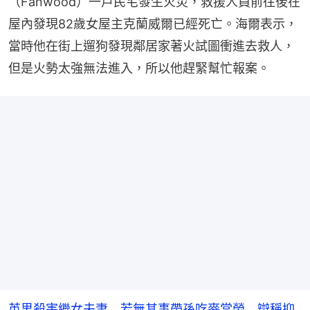
（Fanwood）一戶民宅發生火災，救援人員前往後在
屋內發現82歲女屋主克蘭威爾已經死亡。海爾表示，
當時他在街上遛狗發現鄰居家著火試圖衝進去救人，
但是火勢太強無法進入，所以他趕緊幫忙報案。
英男殺害繼女夫妻 若無其事帶孫吃麥當勞 辯稱抑