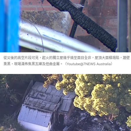
從災後的高空片段可見，起火的獨立屋幾乎燒至面目全非，屋頂大面積塌陷，牆壁
熏黑，現場滿佈焦黑瓦礫及扭曲金屬。（Youtube@7NEWS Australia）