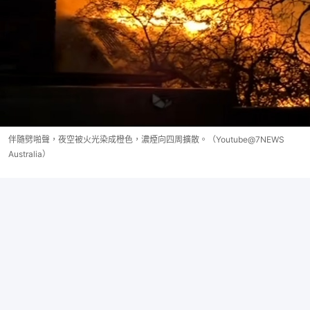
伴隨劈啪聲，夜空被火光染成橙色，濃煙向四周擴散。（Youtube@7NEWS
Australia）