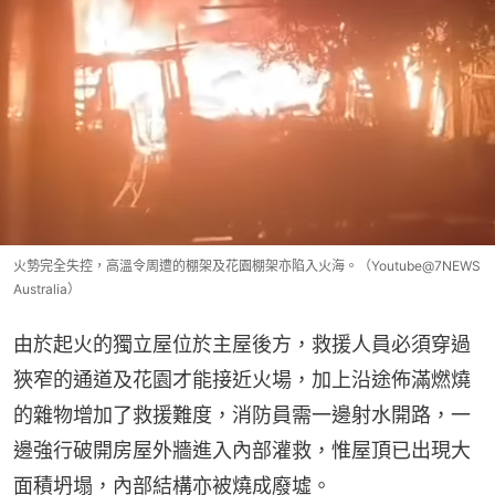
火勢完全失控，高溫令周遭的棚架及花園棚架亦陷入火海。（Youtube@7NEWS
Australia）
由於起火的獨立屋位於主屋後方，救援人員必須穿過
狹窄的通道及花園才能接近火場，加上沿途佈滿燃燒
的雜物增加了救援難度，消防員需一邊射水開路，一
邊強行破開房屋外牆進入內部灌救，惟屋頂已出現大
面積坍塌，內部結構亦被燒成廢墟。