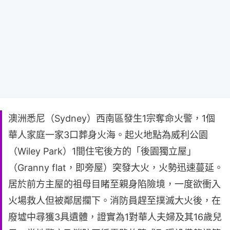
澳洲悉尼（Sydney）西南區發生1宗奪命火警，1個
華人家庭一家3口葬身火海。起火地點為威利公園
（Wiley Park）1間住宅後方的「後園獨立屋」
（Granny flat，即旁屋）突發大火，火勢迅速蔓延。
居於前方主屋的祖母目睹至親身陷險境，一度欲衝入
火場救人但被鄰居攔下。消防員趕至撲滅大火後，在
廢墟中尋獲3具遺體，證實為1對華人夫婦及其16歲兒