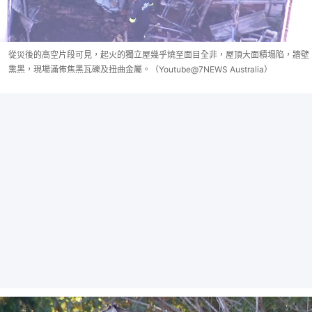
從災後的高空片段可見，起火的獨立屋幾乎燒至面目全非，屋頂大面積塌陷，牆壁
熏黑，現場滿佈焦黑瓦礫及扭曲金屬。（Youtube@7NEWS Australia）