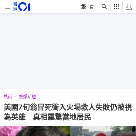
繁
|
简
熱話
熱爆話題
美國7旬翁冒死衝入火場救人失敗仍被視
為英雄 真相震驚當地居民