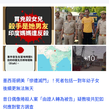
+
10
墨西哥網美「慘遭滅門」！死者包括一對年幼子女
後續更無法無天
昔日偶像捲殺人案「由證人轉為被告」疑教唆共犯如
何應對警方調查