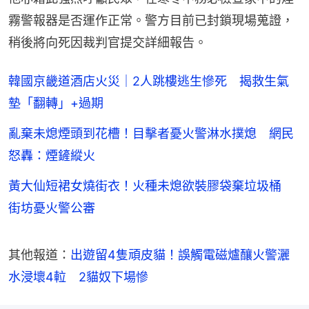
霧警報器是否運作正常。警方目前已封鎖現場蒐證，
稍後將向死因裁判官提交詳細報告。
韓國京畿道酒店火災｜2人跳樓逃生慘死 揭救生氣
墊「翻轉」+過期
亂棄未熄煙頭到花槽！目擊者憂火警淋水撲熄 網民
怒轟：煙鏟縱火
黃大仙短裙女燒街衣！火種未熄欲裝膠袋棄垃圾桶
街坊憂火警公審
其他報道：
出遊留4隻頑皮貓！誤觸電磁爐釀火警灑
水浸壞4𨋢　2貓奴下場慘