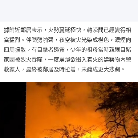
據附近鄰居表示，火勢蔓延極快，轉瞬間已經變得相
當猛烈。伴隨劈啪聲，夜空被火光染成橙色，濃煙向
四周擴散。有目擊者透露，少年的祖母當時親眼目睹
家園被烈火吞噬，一度崩潰欲衝入着火的建築物內營
救家人，最終被鄰居及時拉着，未釀成更大悲劇。