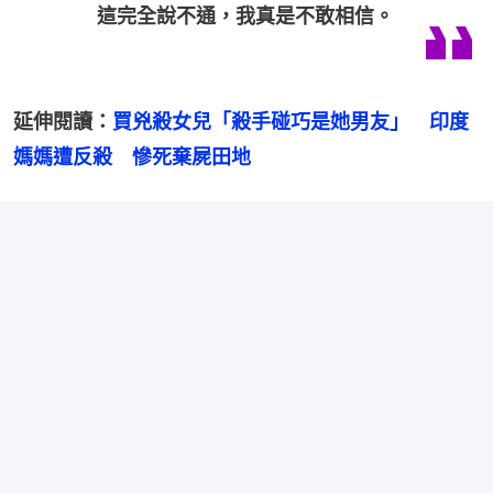
這完全說不通，我真是不敢相信。
延伸閱讀：
買兇殺女兒「殺手碰巧是她男友」　印度
媽媽遭反殺　慘死棄屍田地