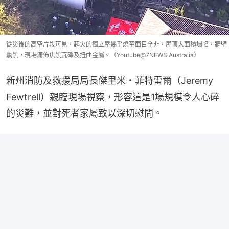
從災後的高空片段可見，起火的獨立屋幾乎燒至面目全非，屋頂大面積塌陷，牆壁
熏黑，現場滿佈焦黑瓦礫及扭曲金屬。（Youtube@7NEWS Australia）
新州消防及救援局局長傑里米・菲特雷爾（Jeremy 
Fewtrell）親臨現場視察，形容這是1場規模令人心碎
的災難，並對死者家屬致以深切慰問。