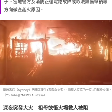
子。當地警方及消防正循電路故障或取暖設備肇禍等
方向徹查起火原因。
澳洲悉尼（Sydney）西南區發生1宗奪命火警，1個華人家庭的一家3口葬身火海。
（Youtube@7NEWS Australia）
深夜突發大火 祖母欲衝火場救人被阻