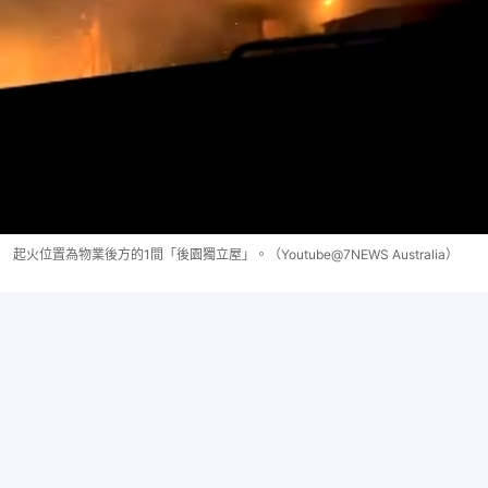
起火位置為物業後方的1間「後園獨立屋」。（Youtube@7NEWS Australia）