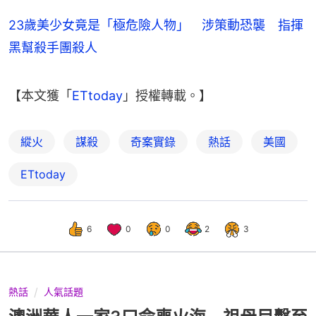
23歲美少女竟是「極危險人物」 涉策動恐襲 指揮
黑幫殺手團殺人
【本文獲「
ETtoday
」授權轉載。】
縱火
謀殺
奇案實錄
熱話
美國
ETtoday
6
0
0
2
3
熱話
人氣話題