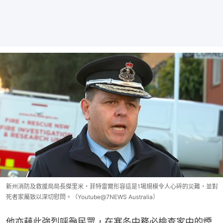
新州消防及救援局局長傑里米・菲特雷爾形容這是1場規模令人心碎的災難，並對
死者家屬致以深切慰問。（Youtube@7NEWS Australia）
他亦藉此強烈呼籲民眾，在寒冬中務必檢查家中的煙