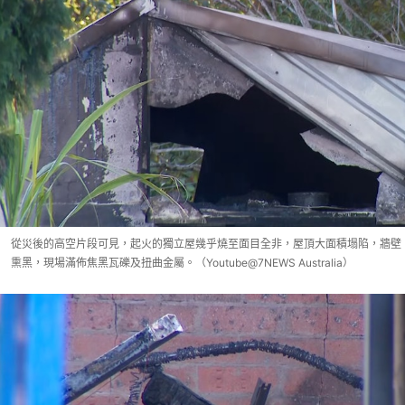
從災後的高空片段可見，起火的獨立屋幾乎燒至面目全非，屋頂大面積塌陷，牆壁
熏黑，現場滿佈焦黑瓦礫及扭曲金屬。（Youtube@7NEWS Australia）