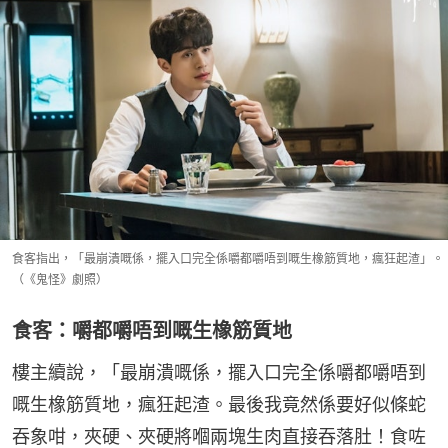
食客指出，「最崩潰嘅係，擺入口完全係嚼都嚼唔到嘅生橡筋質地，瘋狂起渣」。
（《鬼怪》劇照）
食客：嚼都嚼唔到嘅生橡筋質地
樓主續說，「最崩潰嘅係，擺入口完全係嚼都嚼唔到
嘅生橡筋質地，瘋狂起渣。最後我竟然係要好似條蛇
吞象咁，夾硬、夾硬將嗰兩塊生肉直接吞落肚！食咗