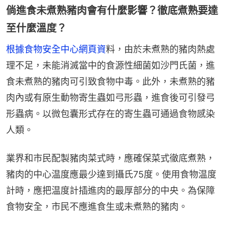
倘進食未煮熟豬肉會有什麼影響？徹底煮熟要達
至什麼溫度？
根據食物安全中心網頁資
料，由於未煮熟的豬肉熱處
理不足，未能消滅當中的食源性細菌如沙門氏菌，進
食未煮熟的豬肉可引致食物中毒。此外，未煮熟的豬
肉內或有原生動物寄生蟲如弓形蟲，進食後可引發弓
形蟲病。以微包囊形式存在的寄生蟲可通過食物感染
人類。
業界和市民配製豬肉菜式時，應確保菜式徹底煮熟，
豬肉的中心温度應最少達到攝氏75度。使用食物温度
計時，應把温度計插進肉的最厚部分的中央。為保障
食物安全，市民不應進食生或未煮熟的豬肉。