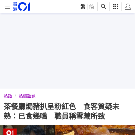
繁
|
简
熱話
熱爆話題
茶餐廳焗豬扒呈粉紅色 食客質疑未
熟：已食幾嚿 職員稱雪藏所致