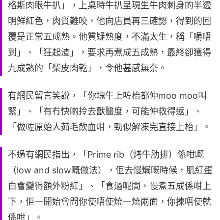
格斯肉眼牛扒」，上桌時牛扒呈現生牛肉刺身的半透
明鮮紅色，肉質難咬，他向店員再三確認，得到的回
覆是正常五成熟。他質疑熟度，不滿太生，稱「嚼唔
到」、「狂起渣」，要求再煮成五成熟，最終卻獲得
九成熟的「柴皮肉乾」，令他甚感無奈。
有網民留言笑說，「你塊牛上咗枱都仲moo moo叫
緊」、「有冇快啲拎去獸醫度，可能仲救得返」、
「做咗原始人茹毛飲血咁，勁似解凍完直接上枱」。
不過有網民指出，「Prime rib（烤牛肋排）係咁嘅
（low and slow嘅做法），佢去慢焗嘅時候，肌紅蛋
白會變得額外粉紅」、「食過呢間，慢煮五成係咁上
下，佢一開始會問你使唔使燒一燒兩面，你揀唔使就
係咁」。