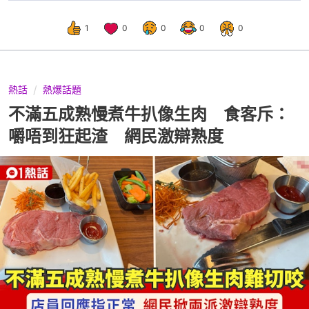
1
0
0
0
0
熱話
熱爆話題
不滿五成熟慢煮牛扒像生肉 食客斥：
嚼唔到狂起渣 網民激辯熟度