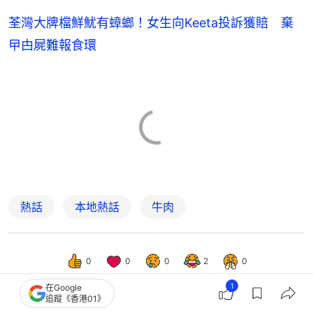
荃灣大牌檔鮮魷有蟑螂！女生向Keeta投訴獲賠 棄
曱甴屍難報食環
熱話
本地熱話
牛肉
0
0
0
2
0
1
在Google
追蹤《香港01》