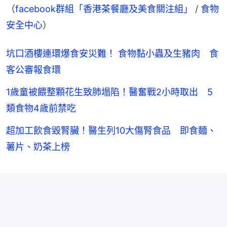
（
facebook群組「香港茶餐廳及美食關注組」
 / 
食物
安全中心
）
坑口酒樓連環爆食安災難！ 食物黏小蟲及生豬肉 食
客公審報食環
1歲童被餵整顆花生致肺塌陷！醫奮戰2小時取出 5
類食物4歲前禁吃
超加工飲食毀腎臟！醫生列10大傷腎食品 即食麵、
薯片、奶茶上榜