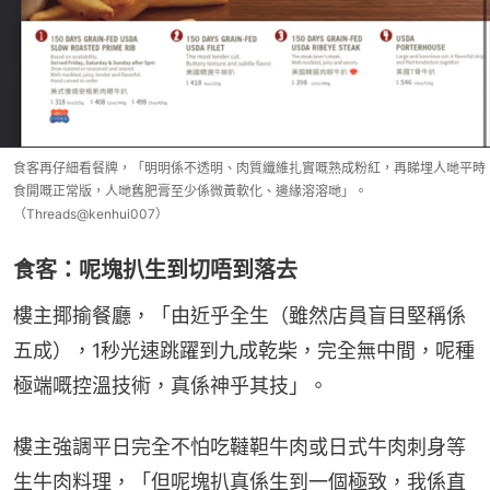
食客再仔細看餐牌，「明明係不透明、肉質纖維扎實嘅熟成粉紅，再睇埋人哋平時
食開嘅正常版，人哋舊肥膏至少係微黃軟化、邊緣溶溶哋」。
（Threads@kenhui007）
食客：呢塊扒生到切唔到落去
樓主揶揄餐廳，「由近乎全生（雖然店員盲目堅稱係
五成），1秒光速跳躍到九成乾柴，完全無中間，呢種
極端嘅控溫技術，真係神乎其技」。
樓主強調平日完全不怕吃韃靼牛肉或日式牛肉刺身等
生牛肉料理，「但呢塊扒真係生到一個極致，我係直