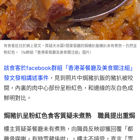
有食客近日於網上發文，質疑天水圍1間茶餐廳的焗豬扒飯豬扒未有煮熟，仍然呈
粉紅色。（fb群組「香港茶餐廳及美食關注組」圖片）
該食客於facebook群組「香港茶餐廳及美食關注組」
發文發相講述事件
，見到照片中焗豬扒飯的豬扒被咬
開，內裏的肉中心部份呈粉紅色，和邊緣的灰白色成
鮮明對比。
焗豬扒呈粉紅色食客質疑未煮熟 職員提出重焗
樓主質疑茶餐廳未有煮熟，向職員反映卻獲回覆「都
離骨㗎喇，有時雪藏係咁」。樓主不接受，直言「雪