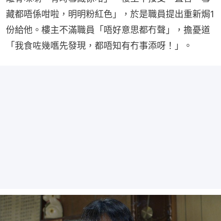
藏都唔係咁啦，明明粉紅色」，於是職員提出重新焗1
份給他。樓主不滿職員「唔好意思都冇聲」，擔憂道
「我食咗幾嚿先發現，都唔知有冇事添呀！」。