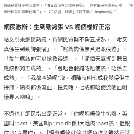
有網民質疑不夠五成熟，「咁又真係生到勁誇張喎」，也有網民指出是正常，「慢
煮唔係就係咁嘅色咩？」。（示意圖，非樓主所吃牛肉／Unsplash圖片）
網民激辯：生到勁誇張 VS 呢個樣好正常
帖文引來網民熱議，有網民質疑不夠五成熟，「咁又
真係生到勁誇張喎」、「呢塊肉係無煮過嘅痕迹」、
「隻牛應該仲可以搶救得返」、「呢個天氣擺到聽日
應該都夠五成熟」、「會唔會聽錯咗唔使熟，唔係五
成熟」、「我都叫過呢1塊，嗰陣時叫七成我覺得佢生
得滯，啲肉都係流血，慢煮啫，七成都唔使流晒血咁
樣畀人㗎嘛」。
不過也有網民指出是正常，「你呢塊唔係牛扒嚟，英
國叫roast，美國叫prime rib係1大嚿肉roast熟，佢跟
住切1片畀你」、「慢煮唔係就係咁嘅色咩？雖然正常