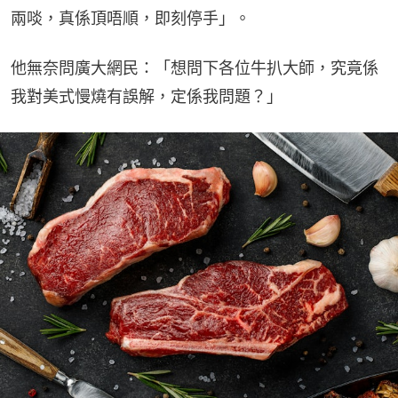
兩啖，真係頂唔順，即刻停手」。
他無奈問廣大網民：「想問下各位牛扒大師，究竟係
我對美式慢燒有誤解，定係我問題？」