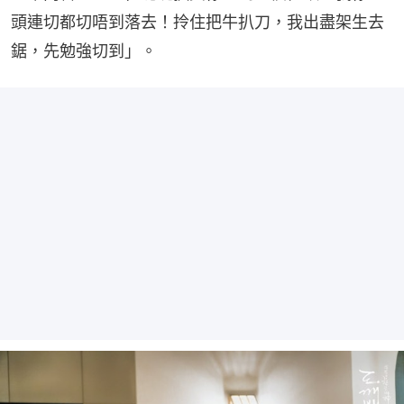
頭連切都切唔到落去！拎住把牛扒刀，我出盡架生去
鋸，先勉強切到」。