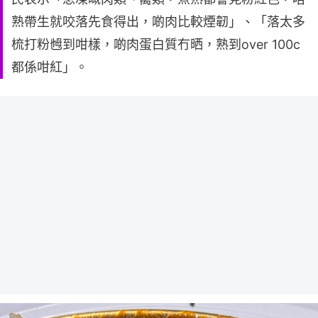
熟帶生就咬落先食得出，啲肉比較煙韌」、「落太多
梳打粉乸到咁樣，啲肉蛋白質冇晒，熟到over 100c
都係咁紅」。