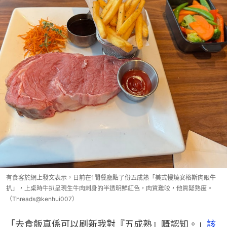
有食客於網上發文表示，日前在1間餐廳點了份五成熟「美式慢燒安格斯肉眼牛
扒」，上桌時牛扒呈現生牛肉刺身的半透明鮮紅色，肉質難咬，他質疑熟度。
（Threads@kenhui007）
「去食飯真係可以刷新我對『五成熟』嘅認知。」
該