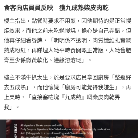
食客向店員員反映 獲九成熟柴皮肉乾
樓主指出，點餐時要求不用煎，因他期待的是正常慢
燒效果，而他之前未吃過慢燒，擔心是自己弄錯，但
他再仔細看餐牌，「明明係不透明、肉質纖維扎實嘅
熟成粉紅，再睇埋人哋平時食開嘅正常版，人哋舊肥
膏至少係微黃軟化、邊緣溶溶哋」。
樓主不滿牛扒太生，於是要求店員拿回廚房「整返好
去五成熟」，而他懷疑「廚房可能覺得我嫌生」，再
上桌時，「直接塞咗塊『九成熟』嘅柴皮肉乾畀
我」。