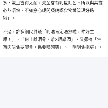
多，兼且雪得太耐，先至會有呢隻紅色。所以與其擔
心熟唔熟，不如擔心呢間餐廳嘅食物鏈管理好過
啦」。
不過，許多網民質疑「呢嚿肯定唔熟啦，仲好生
㖭！」、「何止離晒骨，離X晒譜添」，又揶揄「生
豬肉唔係要嚟食，係要嚟砌㗎」、「明明係拖羅」。