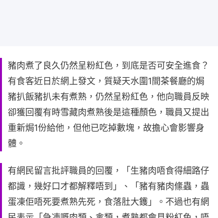
豬肉煮了良久仍然呈粉紅色，到底是否可安全進食？
有食客近日於網上發文，質疑天水圍1間茶餐廳的焗
豬扒飯豬扒未有煮熟，仍然呈粉紅色，他向職員反映
卻獲回覆有時雪藏肉煮熟後是這種顏色，職員又提出
重新焗1份給他，但他已吃掉數塊，故擔心會影響身
體。
有網民留言批評職員的回覆，「生豬肉唔食得細路仔
都識，幾好口才都解釋唔到」、「豬有豬肉絛蟲，蟲
蛋凍佢唔死要煮熟先死，食落肚大鑊」。不過也有網
民表示「急凍嘅肉類、禽類，煮熟都會見粉紅色，唔