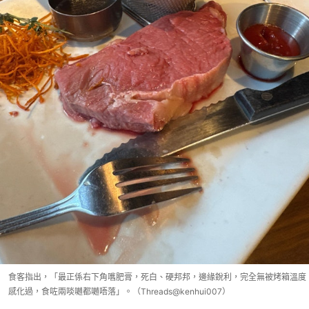
食客指出，「最正係右下角嚿肥膏，死白、硬邦邦，邊緣銳利，完全無被烤箱溫度
感化過，食咗兩啖𡁻都𡁻唔落」。（Threads@kenhui007）