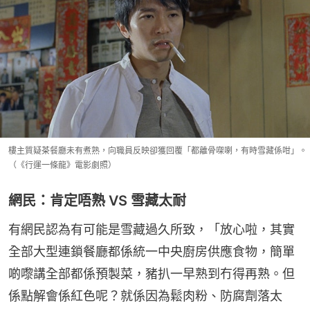
樓主質疑茶餐廳未有煮熟，向職員反映卻獲回覆「都離骨㗎喇，有時雪藏係咁」。
（《行運一條龍》電影劇照）
網民：肯定唔熟 VS 雪藏太耐
有網民認為有可能是雪藏過久所致，「放心啦，其實
全部大型連鎖餐廳都係統一中央廚房供應食物，簡單
啲嚟講全部都係預製菜，豬扒一早熟到冇得再熟。但
係點解會係紅色呢？就係因為鬆肉粉、防腐劑落太