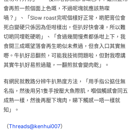
會再煎一煎個面上色嘅，不過呢塊就應該熟㗎
喎？」、「Slow roast完呢個樣好正常，啲肥膏位會
死白變硬只係因為佢咁樣出，佢扒好快會凍，所以難
切啲同埋乾硬啲」、「食過幾間慢煮都係咁上下，我
食開三成嘅望落會再生啲似未煮過，但食入口其實無
嘢。牛扒好忌翻煎，可能我技術問題啦，但對我嚟講
其實牛扒好易煎過籠，一翻煎就會變肉乾」。
有網民就教路分辨牛扒熟度方法，「用手指公掂住無
名指，然後用另1隻手按壓大魚際肌，嗰個觸感會同五
成熟一樣，然後再壓下塊肉，睇下觸感一唔一樣就
知」。
（
Threads@kenhui007
）