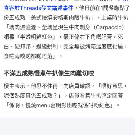
食客於Threads發文講述事件
，他日前在1間餐廳點了
份五成熟「美式慢燒安格斯肉眼牛扒」，上桌時牛扒
「塊肉濕漉漉、全塊呈現生牛肉刺身（Carpaccio）
嗰種『半透明鮮紅色』，最正係右下角嚿肥膏，死
白、硬邦邦，邊緣銳利，完全無被烤箱溫度感化過，
食咗兩啖𡁻都𡁻唔落」。
不滿五成熟慢煮牛扒像生肉難切咬
樓主表示，他忍不住再三向店員確認，「唔好意思，
呢個熟度真係五成熟？」，店員看着牛扒堅定回答
「係啊，慢燒menu寫明影出嚟就係咁粉紅色」。