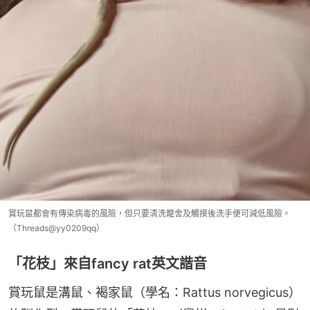
賞玩鼠都會有傳染病毒的風險，但只要清洗籠舍及觸摸後洗手便可減低風險。
（Threads@yy0209qq）
「花枝」來自fancy rat英文諧音
賞玩鼠是溝鼠、褐家鼠（學名：Rattus norvegicus）