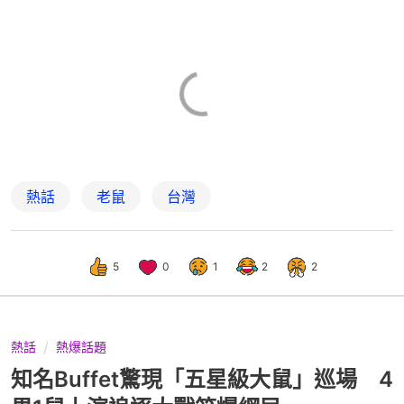
熱話
老鼠
台灣
5
0
1
2
2
熱話
熱爆話題
知名Buffet驚現「五星級大鼠」巡場 4