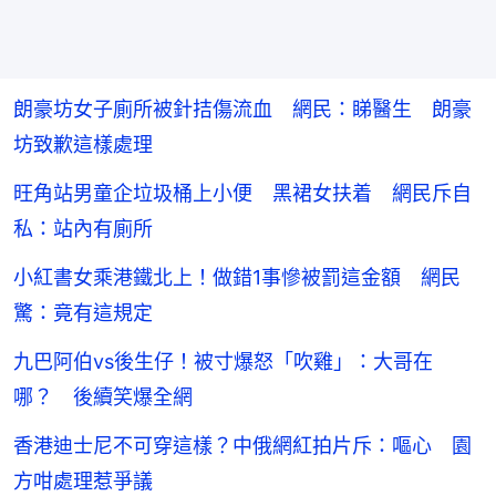
朗豪坊女子廁所被針拮傷流血 網民：睇醫生 朗豪
坊致歉這樣處理
旺角站男童企垃圾桶上小便 黑裙女扶着 網民斥自
私：站內有廁所
小紅書女乘港鐵北上！做錯1事慘被罰這金額 網民
驚：竟有這規定
九巴阿伯vs後生仔！被寸爆怒「吹雞」：大哥在
哪？ 後續笑爆全網
香港迪士尼不可穿這樣？中俄網紅拍片斥：嘔心 園
方咁處理惹爭議