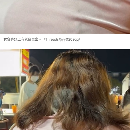
女食客頭上有老鼠竄出。（Threads@yy0209qq）