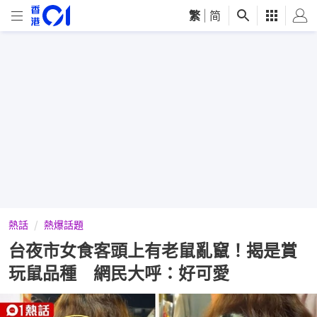
繁
|
简
熱話
熱爆話題
台夜市女食客頭上有老鼠亂竄！揭是賞
玩鼠品種 網民大呼：好可愛