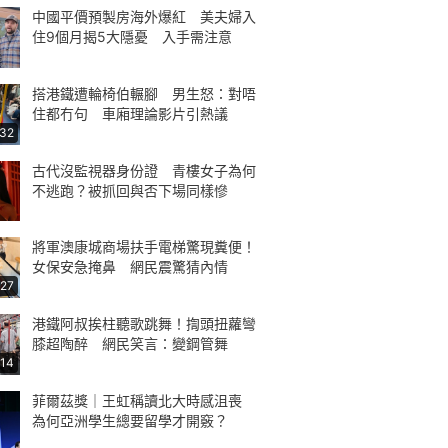
中國平價預製房海外爆紅 美夫婦入
住9個月揭5大隱憂 入手需注意
搭港鐵遭輪椅伯輾腳 男生怒：對唔
住都冇句 車廂理論影片引熱議
:32
古代沒監視器身份證 青樓女子為何
不逃跑？被抓回與否下場同樣慘
將軍澳康城商場扶手電梯驚現糞便！
女保安急掩鼻 網民震驚猜內情
:27
港鐵阿叔挨柱聽歌跳舞！揈頭扭蘿彎
膝超陶醉 網民笑言：變鋼管舞
:14
菲爾茲獎｜王虹稱讀北大時感沮喪
為何亞洲學生總要留學才開竅？