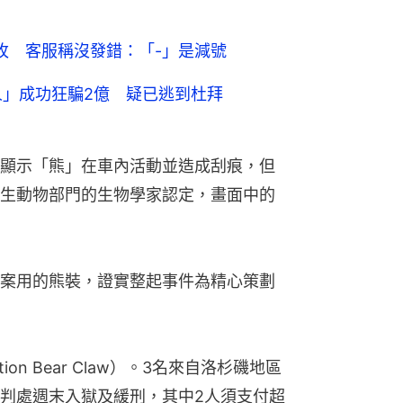
1枚 客服稱沒發錯：「-」是減號
人」成功狂騙2億 疑已逃到杜拜
顯示「熊」在車內活動並造成刮痕，但
生動物部門的生物學家認定，畫面中的
案用的熊裝，證實整起事件為精心策劃
on Bear Claw）。3名來自洛杉磯地區
判處週末入獄及緩刑，其中2人須支付超