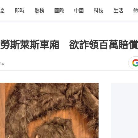
息
即時
熱榜
國際
中國
科技
生活
體
勞斯萊斯車廂 欲詐領百萬賠償
04