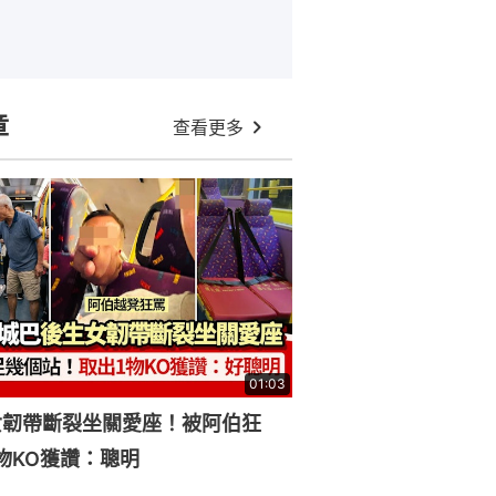
章
查看更多
01:03
女韌帶斷裂坐關愛座！被阿伯狂
物KO獲讚：聰明