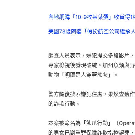
內地網購「10-9枚茶葉蛋」收貨得
美國73歲阿婆「假扮航空公司繼承
調查人員表示，嫌犯提交多段影片，
專家檢視後發現破綻。加州魚類與野
動物「明顯是人穿著熊裝」。
警方隨後搜索嫌犯住處，果然查獲作
的詐欺行動。
本案被命名為「熊爪行動」（Operati
的男女已對重罪保險詐欺指控認罪，