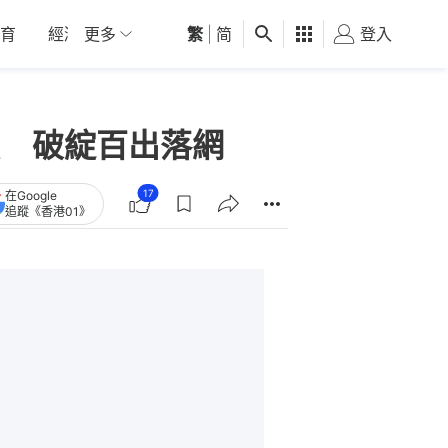
育
經濟
更多
01深圳
繁
觀點
|
简
健康
好食玩飛
登入
女
 破綻百出落網
17
在Google
追蹤《香港01》