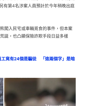
。另有第4名涉案人員預計於今年稍晚出庭
熊闖入民宅或車輛覓食的事件，但本案
荒誕，也凸顯保險詐欺手段日益多樣
員工竟有24個是騙徒　「這兩個字」是暗