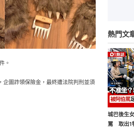
熱門文
件。
，企圖詐領保險金，最終遭法院判刑並須
城巴後生
罵 取出1