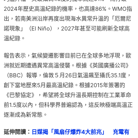
2024年歷史高溫紀錄的機率，也高達86%。WMO指
出，若南美洲沿岸再度出現海水異常升溫的「厄爾尼
諾現象」（El Niño），2027年甚至可能刷新全球高
溫紀錄。
報告表示，氣候變遷影響目前已在全球多地浮現，歐
洲就近期遭遇異常高溫侵襲。根據《英國廣播公司》
（BBC）報導，倫敦５月26日氣溫飆至攝氏35.1度，
創下當地歷來5月最高溫紀錄。根據2015年簽署的
《巴黎協定》，希望將全球升溫長期控制在工業革命
前1.5度以內，但科學界普遍認為，這反映極端高溫正
逐漸成為新常態。
延伸閱讀：
日媒揭「風扇仔爆炸4大前兆」　充電有