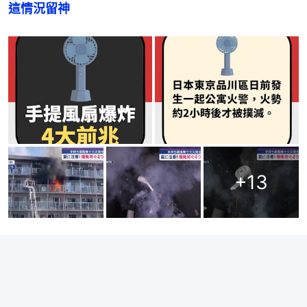
這情況留神
+
13