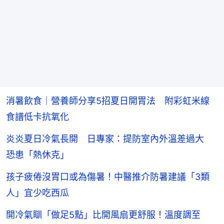
消暑飲食｜營養師分享5招夏日開胃法 附彩虹米線
食譜低卡抗氧化
炎炎夏日冷氣長開 日專家：提防室內外溫差過大
恐患「熱休克」
孩子疲倦沒胃口或為傷暑！中醫推介防暑建議「3類
人」宜少吃西瓜
開冷氣瞓「做足5點」比開風扇更舒服！溫度調至