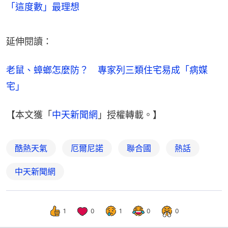
「這度數」最理想
延伸閱讀：
老鼠、蟑螂怎麼防？　專家列三類住宅易成「病媒
宅」
【本文獲「
中天新聞網
」授權轉載。】
酷熱天氣
厄爾尼諾
聯合國
熱話
中天新聞網
1
0
1
0
0