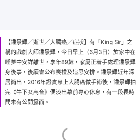
【鍾景輝／逝世／大腸癌／症狀】有「King Sir」之
稱的戲劇大師鍾景輝，今日早上（6月3日）於家中在
睡夢中安詳離世，享年89歲，家屬正着手處理鍾景輝
身後事，後續會公布喪禮及追思安排。鍾景輝近年深
居簡出，2016年證實患上大腸癌做手術後，鍾景輝拍
完《牛下女高音》便淡出幕前專心休息，有一段長時
間未有公開露面。