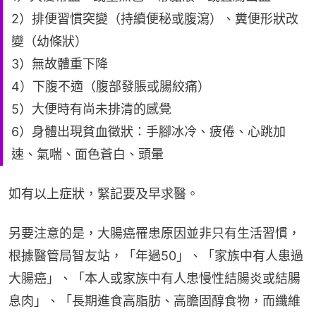
2）排便習慣突變（持續便秘或腹瀉）、糞便形狀改
變（幼條狀）
3）無故體重下降
4）下腹不適（腹部發脹或腸絞痛）
5）大便時有尚未排清的感覺
6）身體出現貧血徵狀：手腳冰冷、疲倦、心跳加
速、氣喘、面色蒼白、頭暈
如有以上症狀，緊記要及早求醫。
另要注意的是，大腸癌罹患原因並非只有生活習慣，
根據醫管局智友站，「年過50」、「家族中有人患過
大腸癌」、「本人或家族中有人患慢性結腸炎或結腸
息肉」、「長期進食高脂肪、高膽固醇食物，而纖維