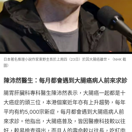
日本著名推理小說作家東野圭吾於上周四（23日）於因大腸癌離世。（NHK 截
圖）
陳沛然醫生：每月都會遇到大腸癌病人前來求診
腸胃肝臟科專科醫生陳沛然表示，大腸癌一起都是十
大癌症的頭三位，本港個案近年亦有上升趨勢，每年
平均有約5,000宗新症，每月都會遇到大腸癌病人前
來求診。他指出，大腸癌普及，皆因醫療科技較以往
好，較易檢查得出，而且人的壽命較以往長，吃紅肉