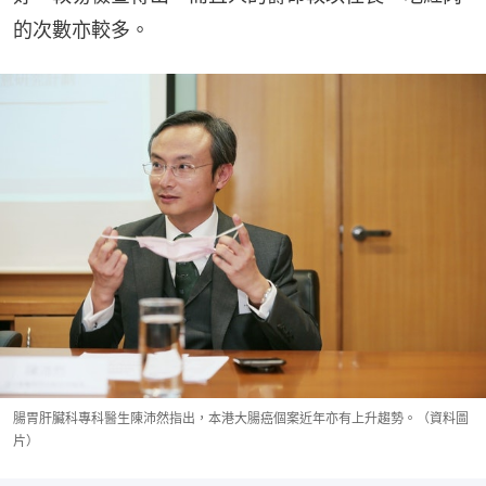
的次數亦較多。
腸胃肝臟科專科醫生陳沛然指出，本港大腸癌個案近年亦有上升趨勢。（資料圖
片）