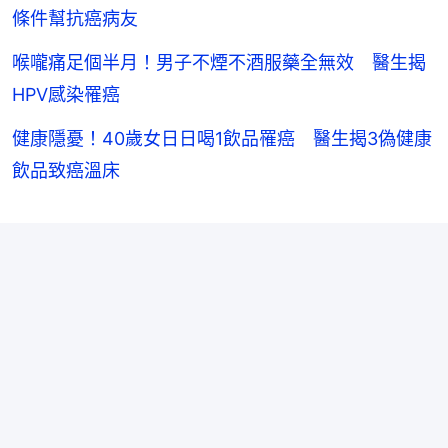
條件幫抗癌病友
喉嚨痛足個半月！男子不煙不酒服藥全無效 醫生揭
HPV感染罹癌
健康隱憂！40歲女日日喝1飲品罹癌 醫生揭3偽健康
飲品致癌溫床