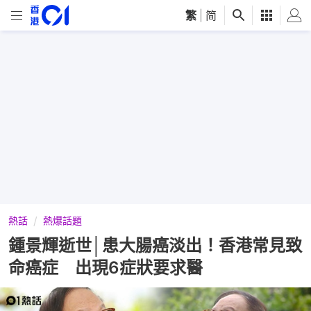
繁
|
简
熱話
熱爆話題
鍾景輝逝世│患大腸癌淡出！香港常見致
命癌症 出現6症狀要求醫