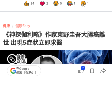
24
2
5
1
1
健康
健康Easy
《神探伽利略》作家東野圭吾大腸癌離
世 出現5症狀立即求醫
7
在Google
追蹤《香港01》