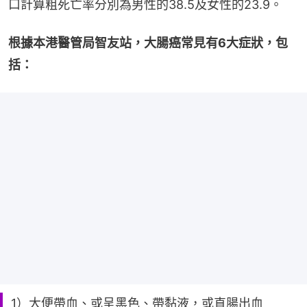
口計算粗死亡率分別為男性的38.5及女性的23.9。
根據本港醫管局智友站，大腸癌常見有6大症狀，包
括：
1）大便帶血、或呈黑色、帶黏液，或直腸出血