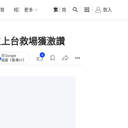
育
經濟
更多
01深圳
繁
觀點
|
简
健康
好食玩飛
登入
女
生上台救場獲激讚
8
在Google
追蹤《香港01》