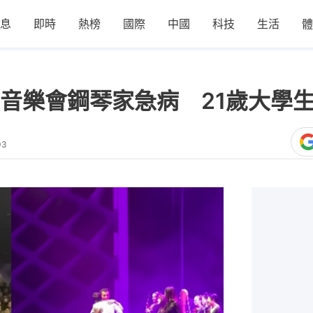
息
即時
熱榜
國際
中國
科技
生活
體
音樂會鋼琴家急病 21歲大學
03