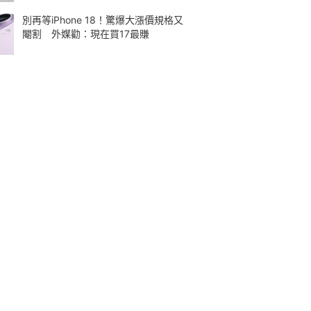
別再等iPhone 18！驚爆大漲價規格又
閹割 外媒勸：現在買17最賺