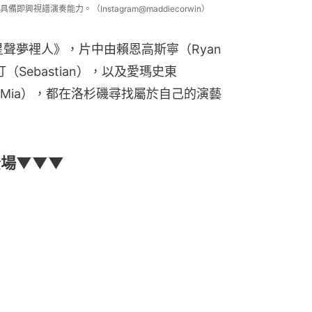
視譜演奏能力。（Instagram@maddiecorwin）
聲夢裡人》，片中由賴恩高斯寧（Ryan 
（Sebastian），以及愛瑪史東
亞（Mia），都在洛杉磯尋找屬於自己的演藝
全場▼▼▼