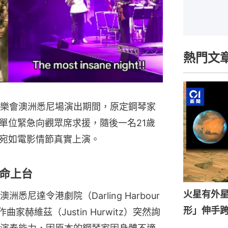
熱門文
d）音樂會澳洲悉尼場演出期間，原定鋼琴家
單位緊急向觀眾席求援，隨後一名21歲
宛如電影情節真實上演。
命上台
火星有外星
達令港劇院（Darling Harbour 
形」伸手
家赫維茲（Justin Hurwitz）突然詢