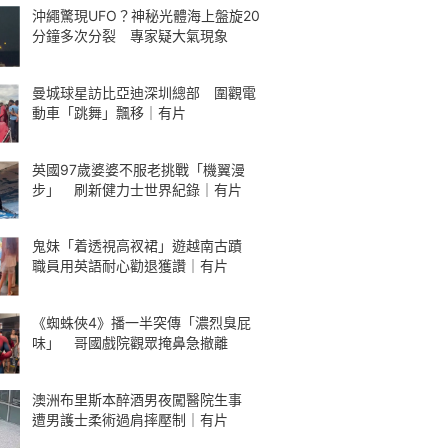
沖繩驚現UFO？神秘光體海上盤旋20
分鐘多次分裂 專家疑大氣現象
曼城球星訪比亞迪深圳總部 圍觀電
動車「跳舞」飄移｜有片
英國97歲婆婆不服老挑戰「機翼漫
步」 刷新健力士世界紀錄｜有片
鬼妹「着透視高衩裙」遊越南古蹟
職員用英語耐心勸退獲讚｜有片
《蜘蛛俠4》播一半突傳「濃烈臭屁
味」 哥國戲院觀眾掩鼻急撤離
澳洲布里斯本醉酒男夜闖醫院生事
遭男護士柔術過肩摔壓制｜有片