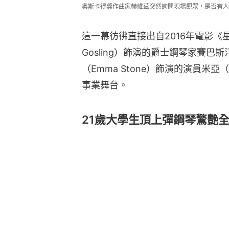
奧斯卡得獎作曲家赫維茲突然詢問現場觀眾，是否有人具備即興
這一幕彷彿直接出自2016年電影《星
Gosling）飾演的爵士鋼琴家賽巴斯汀
（Emma Stone）飾演的演員米
事業舞台。
21歲大學生頂上彈鋼琴驚艷