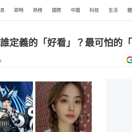
息
即時
熱榜
國際
中國
科技
生活
體
誰定義的「好看」？最可怕的「
8