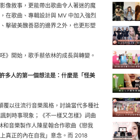
影像敘事，更能帶出歌曲令人著迷的魔
，在歌曲、專輯設計與 MV 中加入強烈
、擊破美醜善惡的邊界之外，也更形塑
呸》開始，歌手蔡依林的成長與轉變。
輯，許多人的第一個想法是：什麼是「怪美
，顛覆以往流行音樂風格，討論當代多種社
 呈現諷刺時事現象；《不一樣又怎樣》詞曲
依林和音樂製作人陳星翰合作歌曲《戀我
真正的內在自我」意念。而 2018 