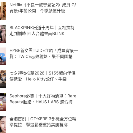
Netflix《不良一族尋愛記2》成員IG/
背景/年齡公開！今季顏值升級
BLACKPINK出道十周年｜互相扶持
走到巔峰 四人合體會面BLINK
HYBE新女團TUIDE介紹！成員背景一
覽：TWICE志效親妹、集不同國籍
七夕禮物推薦2026｜$155起向伴侶
傳遞愛：Hello Kitty公仔、手袋
Sephora必買｜十大好物清單：Rare
Beauty胭脂、HAUS LABS 遮瑕掃
全港首創｜OT-XERF 3部機全方位精
準提拉 擊退鬆垂重拾美肌輪廓