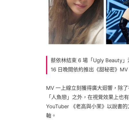
蔡依林結束 6 場「Ugly Beaut
16 日晚間依約推出《甜秘密》MV
MV 一上線立刻獲得廣大迴響，除
「人魚戀」之外，在視覺效果上也有驚
YouTuber 《老高與小茉》以說
軸。