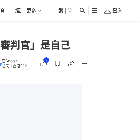
育
經濟
更多
01深圳
繁
觀點
|
简
健康
好食玩飛
登入
女
審判官」是自己
2
在Google
追蹤《香港01》