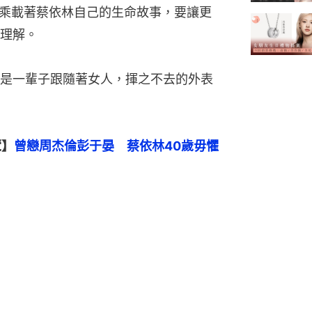
Y》乘載著蔡依林自己的生命故事，要讓更
理解。
是一輩子跟隨著女人，揮之不去的外表
覽】
曾戀周杰倫彭于晏　蔡依林40歲毋懼