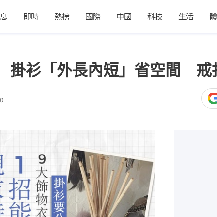
息
即時
熱榜
國際
中國
科技
生活
體
 掛衫「外長內短」省空間 戒
00