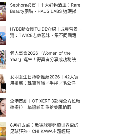
Sephora必買｜十大好物清單：Rare
Beauty胭脂、HAUS LABS 遮瑕掃
HYBE新女團TUIDE介紹！成員背景一
覽：TWICE志效親妹、集不同國籍
儷人盛會2026「Women of the
Year」誕生！得獎者分享成功秘訣
女朋友生日禮物推薦2026｜42大實
用推薦：珠寶首飾／手袋／毛公仔
全港首創｜OT-XERF 3部機全方位精
準提拉 擊退鬆垂重拾美肌輪廓
8月好去處：啟德球賽延續世界盃的
足球狂熱、CHIIKAWA主題輕鐵