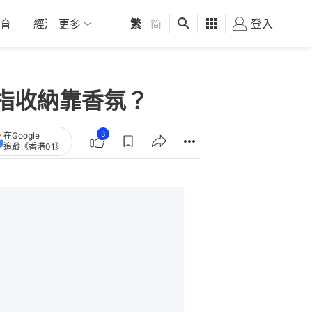
育
經濟
更多
01深圳
繁
觀點
|
简
健康
好食玩飛
登入
女
指收納靠香氛？
3
在Google
追蹤《香港01》