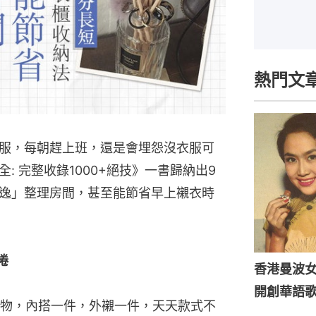
熱門文
服，每朝趕上班，還是會埋怨沒衣服可
: 完整收錄1000+絕技》一書歸納出9
逸」整理房間，甚至能節省早上襯衣時
捲
香港曼波
開創華語
物，內搭一件，外襯一件，天天款式不