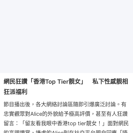
網民狂讚「香港Top Tier靚女」 私下性感靚相
狂派福利
節目播出後，各大網絡討論區隨即引爆廣泛討論。有
忠實觀眾對Alice的外貌給予極高評價，甚至有人狂讚
留言：「留友看我眼中香港top tier靚女！」面對網民
的高調讚賞，謙虛的Alice則在社交平台親自回應「唔