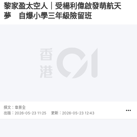
黎家盈太空人｜受楊利偉啟發萌航天
夢 自爆小學三年級險留班
播
放
0:00
總
影
共
片
時
撰文：
韋景全
間
出版：
2026-05-23 11:25
更新：
2026-05-23 12:43