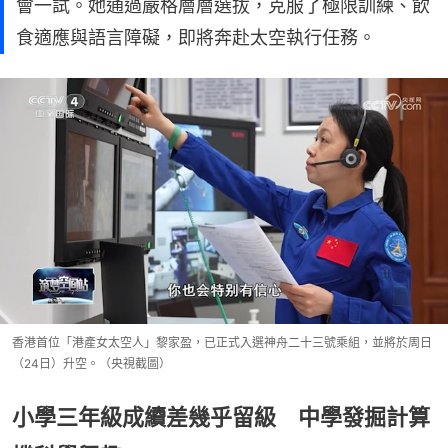
會一試。她通過嚴格層層選拔，克服了極限訓練、飲
食適應與語言障礙，即將奔赴太空執行任務。
香港首位「港產女太空人」黎家盈，已正式入選神舟二十三號乘組，並將於周日
（24日）升空。（央視截圖）
小學三年級成續差幾乎留級 中學發掘計算