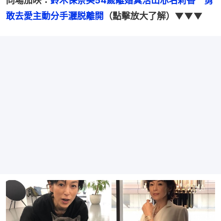
同場加映：
鈴木保奈美54歲離婚真活出赤名莉香　勇
敢去愛主動分手灑脱離開
（點擊放大了解）▼▼▼