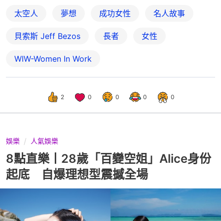
太空人
夢想
成功女性
名人故事
貝索斯 Jeff Bezos
長者
女性
WIW-Women In Work
2
0
0
0
0
娛樂
人氣娛樂
8點直樂丨28歲「百變空姐」Alice身份
起底 自爆理想型震撼全場