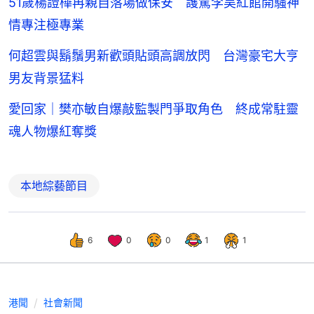
51歲楊證樺再親自落場做保安 護駕李昊紅館開騷神
情專注極專業
何超雲與鬍鬚男新歡頭貼頭高調放閃 台灣豪宅大亨
男友背景猛料
愛回家｜樊亦敏自爆敲監製門爭取角色 終成常駐靈
魂人物爆紅奪獎
本地綜藝節目
6
0
0
1
1
港聞
社會新聞