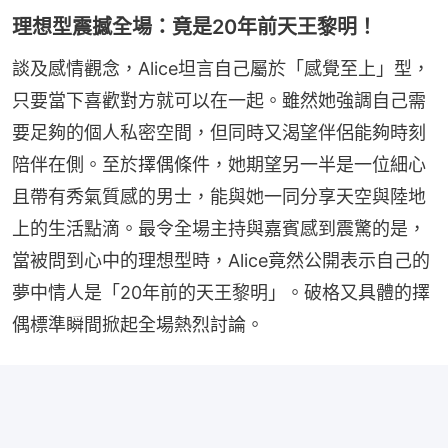
理想型震撼全場：竟是20年前天王黎明！
談及感情觀念，Alice坦言自己屬於「感覺至上」型，
只要當下喜歡對方就可以在一起。雖然她強調自己需
要足夠的個人私密空間，但同時又渴望伴侶能夠時刻
陪伴在側。至於擇偶條件，她期望另一半是一位細心
且帶有秀氣質感的男士，能與她一同分享天空與陸地
上的生活點滴。最令全場主持與嘉賓感到震驚的是，
當被問到心中的理想型時，Alice竟然公開表示自己的
夢中情人是「20年前的天王黎明」。破格又具體的擇
偶標準瞬間掀起全場熱烈討論。