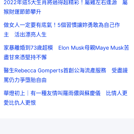
2022年這5大生肖將過得超精彩！屬雞左右逢源 屬
猴財運節節攀升
做女人一定要有底氣！5個習慣讓妳勇敢為自己作
主 活出漂亮人生
家暴離婚到73歲超模 Elon Musk母親Maye Musk苦
盡甘來憑堅持不懈
醫生Rebecca Gomperts首創公海流產服務 受盡謾
罵仍力爭墮胎自由
華燈初上｜有一種友情叫羅雨儂與蘇慶儀 比情人更
愛比仇人更恨