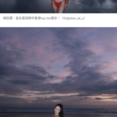
網民讚：留友看我眼中香港top tier靚女。（IG@dear_ali_s）