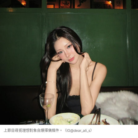
上節目尋覓理想對象自爆擇偶條件。（IG@dear_ali_s）