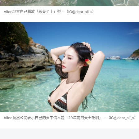
Alice坦言自己屬於「感覺至上」型。（IG@dear_ali_s）
Alice竟然公開表示自己的夢中情人是「20年前的天王黎明」。（IG@dear_ali_s）