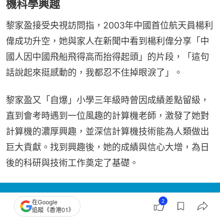
機科學興趣
黎家盈接受央視訪問指，2003年中國首位航天員楊利
偉成功升空，她與家人在新聞中看到楊利偉分享「中
國人因中國飛船飛得高而抬得起頭」的片段，「這句
話說起來挺感動的，我都忍不住掉眼淚了」。
黎家盈又「自爆」小學三年級時曾因成績差點留級，
直到會考時遇到一位風趣的計算機老師，激發了她對
計算機的濃厚興趣，並深信計算機技術能為人類做出
巨大貢獻。找到興趣後，她的成績與信心大增，為日
後的科研與技術工作奠定了基礎。
2
在Google
追蹤《香港01》