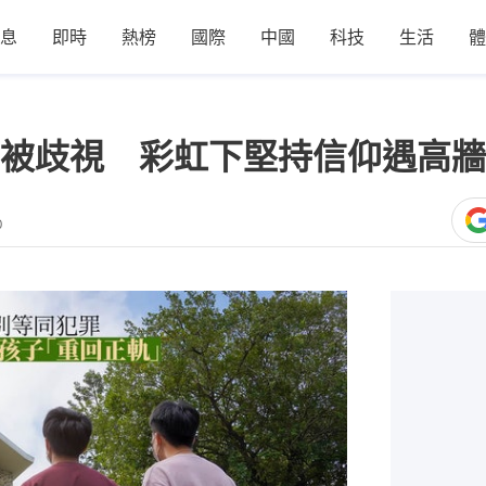
息
即時
熱榜
國際
中國
科技
生活
體
被歧視 彩虹下堅持信仰遇高牆
0