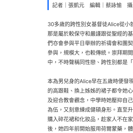
記者｜張凱元 編輯｜蔡詠愉 攝
30多歲的跨性別女基督徒Alice
那是屬於較保守和嚴謹跟從聖經的基
們亦會參與平日舉辦的祈禱會和團契等
參與，規模大，也較傳統。崇拜期間
中，不時聲稱同性戀、跨性別都是「
本為男兒身的Alice早在五歲時便
的高跟鞋、換上姊姊的裙子都令她心
及迎合教會觀念，中學時她壓抑自己
為伍，又刻意練成健碩身形。直至升
購入碎花裙和化妝品，趁家人不在家
後，她四年前開始服用荷爾蒙藥，體