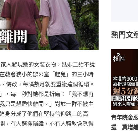
熱門文
次被家人發現她的女裝衣物，媽媽二話不說
在教會狹小的辦公室「趕鬼」的三小時
認罪、悔改，每隔數月就要重複這個循環。
」，每一秒對她都是折磨：「我不想再
我只是想盡快離開。」對於一群不被主
這身分成了他們在堅持信仰路上的高
青年院舍
開，有人選擇隱諱，亦有人轉教會覓得
援 冀增