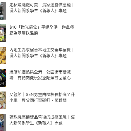
走私煙隨處可買 賣家透露供應鏈｜
浸大新聞系學生《新報人》專題
$10「微光飯盒」平絕全港 迦拿餐
廳為基層送溫飽
內地生為求宿替本地生交全年宿費｜
浸大新聞系學生《新報人》專題
爆旋陀螺熱捲全港 公園街市變戰
場 有豬肉佬玩家靠陀螺尋回童心
:04
父親節｜SEN男童由匿校長枱底至升
小學 與父同行齊碰釘、闖難關
彈珠機高價獎品背後的成癮風險｜浸
大新聞系學生《新報人》專題