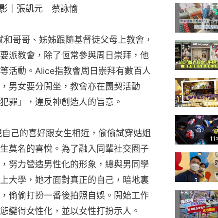
影｜張凱元 蔡詠愉
從小就和哥哥、姊姊跟隨基督徒父母上教會，
要派教會，除了恆常參與周日崇拜，他
活動。Alice指教會周日崇拜有數百人
，男女要分開坐，教會亦在團契活動
犯罪」，違反神創造人的旨意。
發現自己的喜好跟女生相近，偷偷試穿姑姐
11
生莫名的喜悅。為了融入同輩社交圈子
，努力營造男性化的形象，總與男同學
上大學，她才面對真正的自己，暗地裏
，偷偷打扮一番後拍照自娛。開始工作
態變得女性化，並以女性打扮示人。