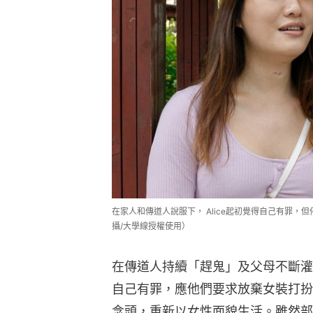
在家人和傳道人說服下， Alice起初覺得自己有罪
攝/大學線授權使用）
在傳道人持續「趕鬼」及父母不斷灌輸
自己有罪，應他們要求放棄女裝打扮
念頭，重新以女性面貌生活。雖然部