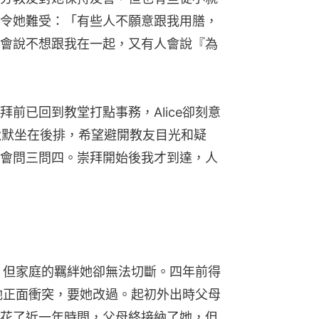
令她難受：「有些人不願意跟我用膳，
會說不想跟我在一起，又有人會說『為
前已回到教堂打點事務，Alice卻刻意
，默默坐在後排，希望避開教友目光和疑
會問三問四。崇拜開始後我才到達，人
會，但家庭的羈絆她卻無法切斷。四年前得
與她正面衝突，要她改過。起初外出時父母
花了近一年時間，父母終接納了她，但