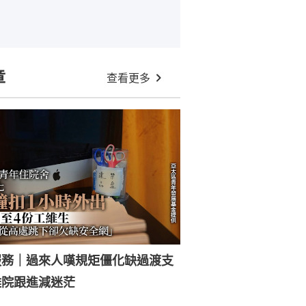
章
查看更多
服務｜過來人嘆規矩僵化缺過渡支
離院跟進減迷茫