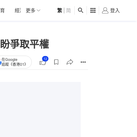
育
經濟
更多
01深圳
繁
觀點
|
简
健康
好食玩飛
登入
女
盼爭取平權
12
在Google
追蹤《香港01》