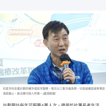
社區牙科支援計劃的補牙或拔牙服務，每次以三隻牙齒為限，社區組織協會幹事彭
鴻昌擔心，無法應付病人所需。(盧翊銘攝）
計劃預計每年可服務4萬人次，適用於社署長者生活