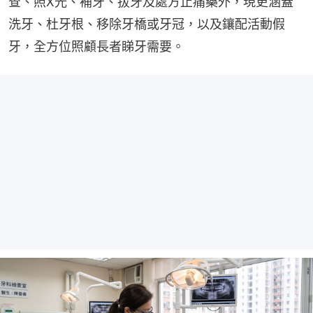
查、照X光、補牙、拔牙及處方止痛藥外，現更涵蓋
洗牙、杜牙根、移除牙橋或牙冠，以及鑲配活動假
牙，全方位照顧長者睇牙需要。