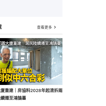
章
查看更多
廈重建｜房協料2028年起清拆兩
陸續遷至鴻鵠臺