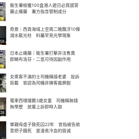
衞生署檢獲100盒港人遊日必買感冒
藥止痛藥 署方指含管制成分
奇景｜西貢海域上空周二晚飄浮10條
湖水藍光柱 料屬罕見光學現象
:58
日本止痛藥｜衞生署打擊非法售賣
即睇布洛芬、二氫可待因副作用
女乘客不滿的士司機稱接老婆 投訴
拒載 官認為司機非揀客裁罪脫
電車西環撞斃3歲女童 司機稱無錢
無學歷 放棄上訴即時入獄
:28
單親母虐子致死囚22年 官指被告故
意把子餓死 是漫長冷血的毀滅