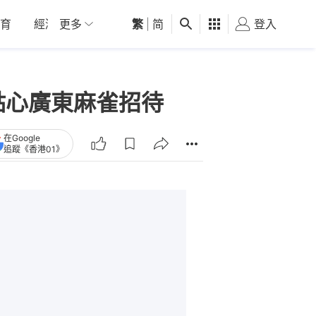
育
經濟
更多
01深圳
繁
觀點
|
简
健康
好食玩飛
登入
女
點心廣東麻雀招待
在Google
追蹤《香港01》