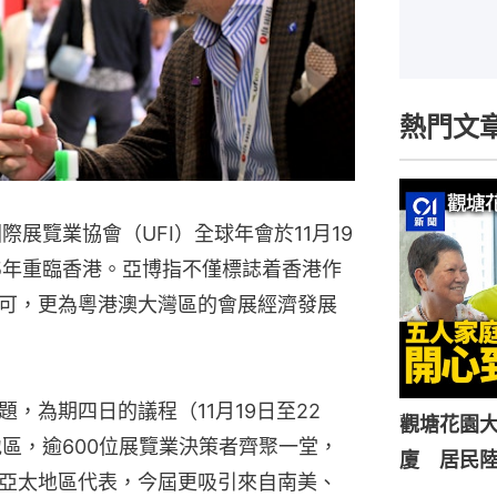
熱門文
展覽業協會（UFI）全球年會於11月19
5年重臨香港。亞博指不僅標誌着香港作
可，更為粵港澳大灣區的會展經濟發展
，為期四日的議程（11月19日至22
觀塘花園大
區，逾600位展覽業決策者齊聚一堂，
廈 居民
亞太地區代表，今屆更吸引來自南美、