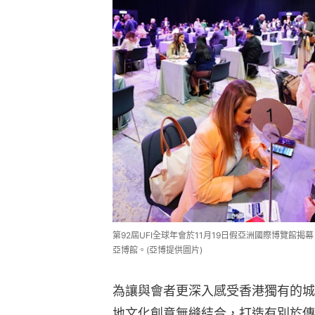
第92屆UFI全球年會於11月19日假亞洲國際博覽館
亞博館。(亞博提供圖片)
為讓與會者更深入感受香港獨有的城
地文化創意無縫結合，打造有別於傳