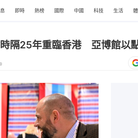
息
即時
熱榜
國際
中國
科技
生活
體
時隔25年重臨香港 亞博館以
40