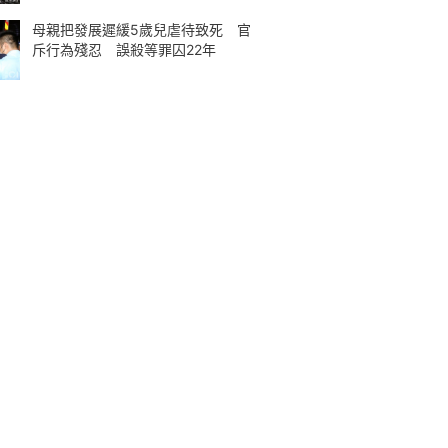
母親把發展遲緩5歲兒虐待致死 官
斥行為殘忍 誤殺等罪囚22年