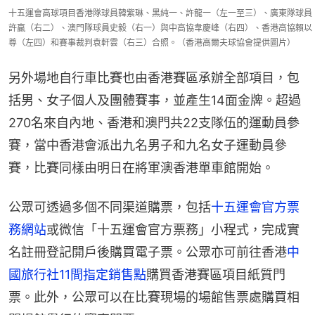
十五運會高球項目香港隊球員韓紫琳、黑純一、許龍一（左一至三）、廣東隊球員
許贏（右二）、澳門隊球員史毅（右一）與中高協韋慶峰（右四）、香港高協賴以
尊（左四）和賽事裁判袁軒雲（右三）合照。（香港高爾夫球協會提供圖片）
另外場地自行車比賽也由香港賽區承辦全部項目，包
括男、女子個人及團體賽事，並產生14面金牌。超過
270名來自內地、香港和澳門共22支隊伍的運動員參
賽，當中香港會派出九名男子和九名女子運動員參
賽，比賽同樣由明日在將軍澳香港單車館開始。
公眾可透過多個不同渠道購票，包括
十五運會官方票
務網站
或微信「十五運會官方票務」小程式，完成實
名註冊登記開戶後購買電子票。公眾亦可前往香港
中
國旅行社11間指定銷售點
購買香港賽區項目紙質門
票。此外，公眾可以在比賽現場的場館售票處購買相