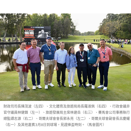
財政司司長陳茂波（左四）、文化體育及旅遊局局長羅淑佩（右四）、行政會議非
官守議員林健鋒（左一）、旅遊發展局主席林建岳（右三）、賽馬會公司事務執行
總監譚志源（右二）、哥爾夫球會會長郭永亮（左二）、哥爾夫球會副會長呂慶耀
（右一）及其他嘉賓3月8日到球場，見證捧盃時刻。（馬會圖片）