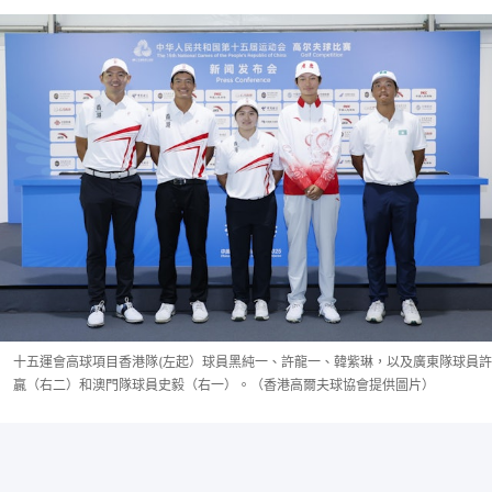
十五運會高球項目香港隊(左起）球員黑純一、許龍一、韓紫琳，以及廣東隊球員許
贏（右二）和澳門隊球員史毅（右一）。（香港高爾夫球協會提供圖片）