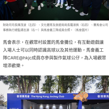
財政司司長陳茂波（左四）、文化體育及旅遊局局長羅淑佩（右四）、賽馬會公司
事務執行總監譚志源（右一）與馬會義工隊成員合照。（馬會圖片）
馬會表示，在觀眾村設置的馬會攤位，有互動遊戲讓
入場人士可以同時認識高球以及其他運動，馬會義工
隊CARE@hkjc成員亦參與製作氣球公仔，為入場觀眾
增添歡樂。