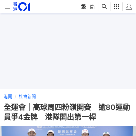
繁
|
简
港聞
社會新聞
全運會｜高球周四粉嶺開賽 逾80運動
員爭4金牌 港隊開出第一桿