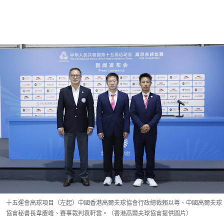
十五運會高球項目（左起）中國香港高爾夫球協會行政總裁賴以尊、中國高爾夫球
協會秘書長韋慶峰、賽事裁判袁軒雲。（香港高爾夫球協會提供圖片）