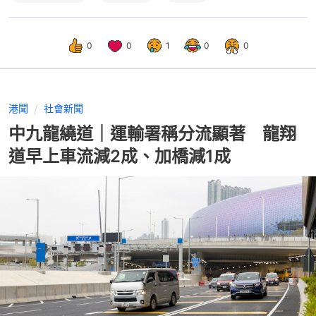
0
0
1
0
0
港聞
社會新聞
中九龍繞道｜運輸署稱分流顯著 龍翔
道早上車流減2成、加橋減1成