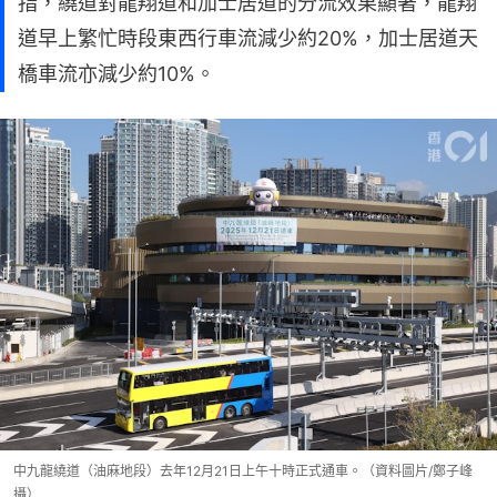
指，繞道對龍翔道和加士居道的分流效果顯著，龍翔
道早上繁忙時段東西行車流減少約20%，加士居道天
橋車流亦減少約10%。
中九龍繞道（油麻地段）去年12月21日上午十時正式通車。（資料圖片/鄭子峰
攝）