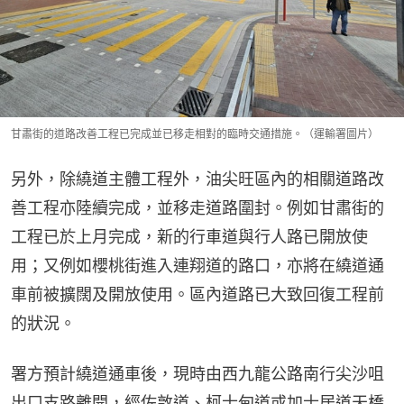
甘肅街的道路改善工程已完成並已移走相對的臨時交通措施。（運輸署圖片）
另外，除繞道主體工程外️，油尖旺區內的相關道路改
善工程亦陸續完成，並移走道路圍封。例如甘肅街的
工程已於上月完成，新的行車道與行人路已開放使
用；又例如櫻桃街進入連翔道的路口，亦將在繞道通
車前被擴闊及開放使用。區內道路已大致回復工程前
的狀況。
署方預計繞道通車後，現時由西九龍公路南行尖沙咀
出口支路離開，經佐敦道️、柯士甸道或加士居道天橋