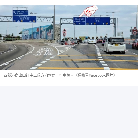
西隧港島出口往中上環方向增建一行車線。（運輸署Facebook圖片）