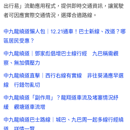
出行易」流動應用程式，提供即時交通資訊，讓駕駛
者可因應實際交通情況，選擇合適路線️。
中九龍繞道懶人包｜12.21通車！巴士新線、改道？哪
區居民受惠？
中九龍繞道｜鄧家彪倡增巴士線行經 九巴稱需觀
察、無加價壓力
中九龍繞道直擊｜西行右線有實線 非往葵涌應早選
線 行錯勿亂切
中九龍繞道「副作用」？龍翔道車流及堵塞情況紓
緩 觀塘道車流增
中九龍繞道巴士路線｜城巴、九巴周一起多線行經繞
道 詳情一覽