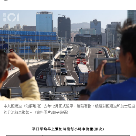
中九龍繞道（油麻地段）去年12月正式通車，運輸署指，繞道對龍翔道和加士居道
的分流效果顯著。（資料圖片/鄭子峰攝）