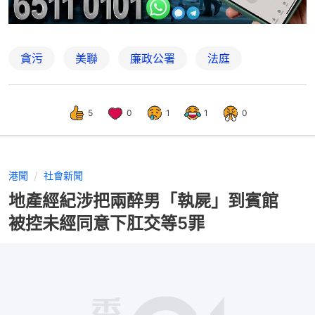
貪污
美聯
廉政公署
法庭
5
0
1
1
0
港聞
社會新聞
地產經紀涉把兩醉男「執屍」到賓館
被控未經同意下肛交等5罪