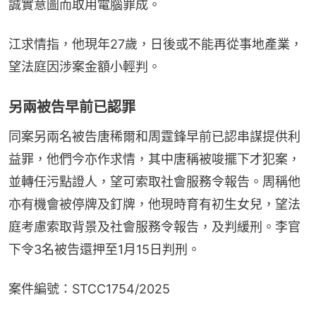
誠實意圖而取用電腦罪成。
江求情指，他現年27歲，日後或不能再從事地產業，
望法庭因涉案金額小輕判。
另兩被告早前已認罪
同案另兩名被告唐稀爾和周霆鋒早前已認串謀提供利
益罪，他們今亦作求情，其中唐稱被唆擺下才犯案，
並轉任污點證人，望可索取社會服務令報告。周稱他
亦有機會被停牌及釘牌，他現時育有初生女兒，望法
庭考慮索取背景及社會服務令報告，及判緩刑。李官
下令3名被告還押至1月15日判刑。
案件編號：STCC1754/2025