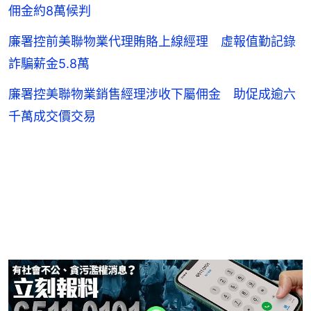
佣金約8萬候判
廉署控前美聯物業代理賄賂上線經理 虛報值勤記錄
詐騙薪金5.8萬
廉署控美聯物業銷售經理涉收下屬佣金 助促成逾六
千萬成交價交易