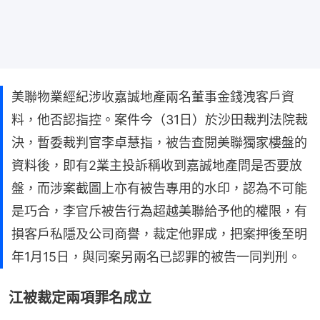
美聯物業經紀涉收嘉誠地產兩名董事金錢洩客戶資
料，他否認指控。案件今（31日）於沙田裁判法院裁
決，暫委裁判官李卓慧指，被告查閱美聯獨家樓盤的
資料後，即有2業主投訴稱收到嘉誠地產問是否要放
盤，而涉案截圖上亦有被告專用的水印，認為不可能
是巧合，李官斥被告行為超越美聯給予他的權限，有
損客戶私隱及公司商譽，裁定他罪成，把案押後至明
年1月15日，與同案另兩名已認罪的被告一同判刑。
江被裁定兩項罪名成立