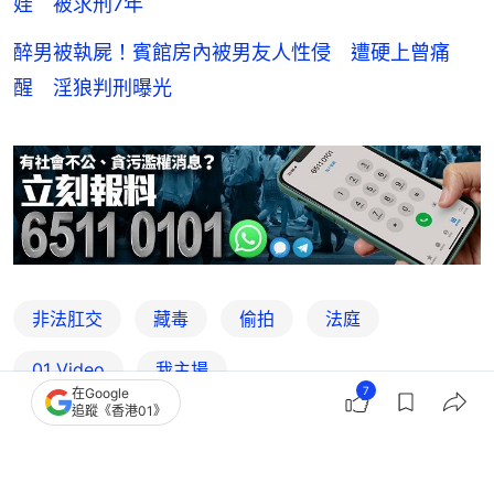
娃 被求刑7年
醉男被執屍！賓館房內被男友人性侵 遭硬上曾痛
醒 淫狼判刑曝光
非法肛交
藏毒
偷拍
法庭
01 Video
我主場
7
在Google
追蹤《香港01》
21
2
2
32
15