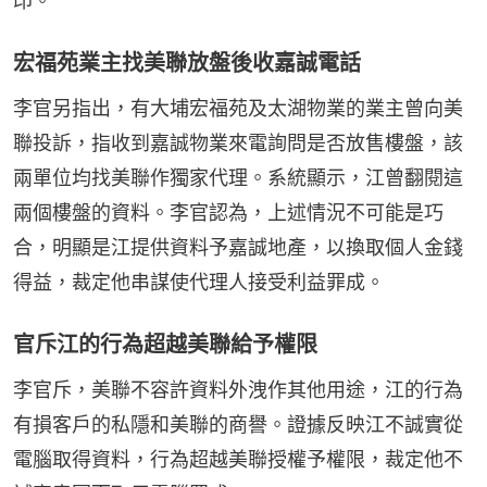
印。
宏福苑業主找美聯放盤後收嘉誠電話
李官另指出，有大埔宏福苑及太湖物業的業主曾向美
聯投訴，指收到嘉誠物業來電詢問是否放售樓盤，該
兩單位均找美聯作獨家代理。系統顯示，江曾翻閱這
兩個樓盤的資料。李官認為，上述情況不可能是巧
合，明顯是江提供資料予嘉誠地產，以換取個人金錢
得益，裁定他串謀使代理人接受利益罪成。
官斥江的行為超越美聯給予權限
李官斥，美聯不容許資料外洩作其他用途，江的行為
有損客戶的私隱和美聯的商譽。證據反映江不誠實從
電腦取得資料，行為超越美聯授權予權限，裁定他不