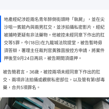
地產經紀涉趁兩名青年醉倒街頭時「執屍」，並在尖
沙咀一賓館內與兩男肛交，並涉拍攝私密影片，經紀
被捕時更疑有非法藥物。他被控未經同意下作出的肛
交等5罪，今(18日)在九龍城法院提堂，被告暫時毋
須答辯，署理主任裁判官黃雅茵按控方申請，將案件
押後至9月24日再訊，被告期間須還押。
被告簡君言，36歲，被控兩項未經同意下作出的肛
交、兩項非法拍攝或觀察私密部位，以及管有第I部毒
藥，合共5項罪名。