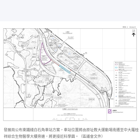
發展局公布東鐵綫白石角車站方案，車站位置將由原址教大運動場南遷至中大羅桂
祥綜合生物醫學大樓旁邊，將更接近科學園。（區議會文件）