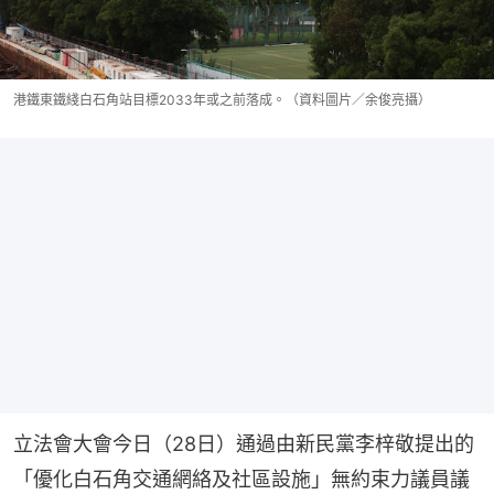
港鐵東鐵綫白石角站目標2033年或之前落成。（資料圖片／余俊亮攝）
立法會大會今日（28日）通過由新民黨李梓敬提出的
「優化白石角交通網絡及社區設施」無約束力議員議