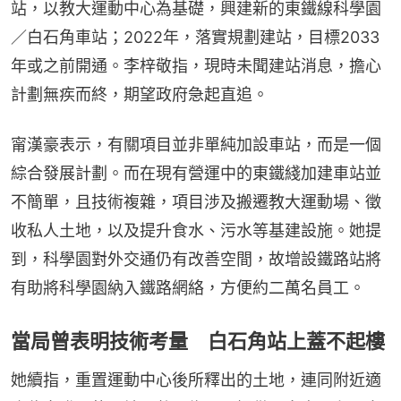
站，以教大運動中心為基礎，興建新的東鐵線科學園
／白石角車站；2022年，落實規劃建站，目標2033
年或之前開通。李梓敬指，現時未聞建站消息，擔心
計劃無疾而終，期望政府急起直追。
甯漢豪表示，有關項目並非單純加設車站，而是一個
綜合發展計劃。而在現有營運中的東鐵綫加建車站並
不簡單，且技術複雜，項目涉及搬遷教大運動場、徵
收私人土地，以及提升食水、污水等基建設施。她提
到，科學園對外交通仍有改善空間，故增設鐵路站將
有助將科學園納入鐵路網絡，方便約二萬名員工。
當局曾表明技術考量 白石角站上蓋不起樓
她續指，重置運動中心後所釋出的土地，連同附近適