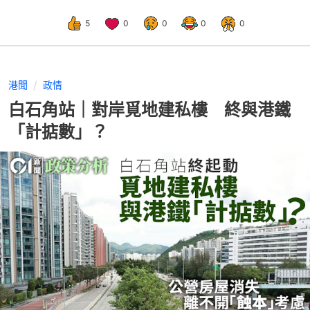
5
0
0
0
0
港聞
政情
白石角站｜對岸覓地建私樓 終與港鐵
「計掂數」？