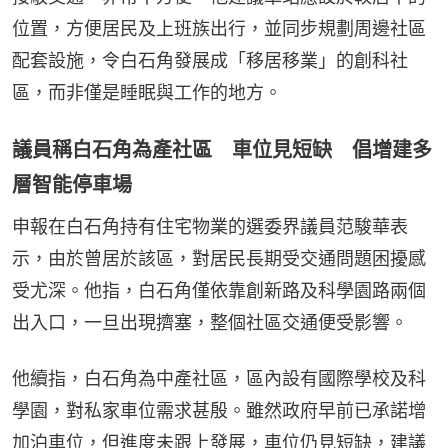
位置，方便居民及上班族出行，並同步規劃周邊社區
配套設施，令白石角發展成「移居移業」的創科社
區，而非僅是睡眠與工作的地方。
議員稱白石角為產社區 車位見短缺 倡增建多
層智能停車場
申報在白石角持有住宅物業的選委界議員范駿華表
示，由於曾居於該區，對居民長期受交通問題困擾感
受尤深。他指，白石角僅依靠創新路及科學園路兩個
出入口，一旦出現擠塞，整個社區交通便受影響。
他續指，白石角為中產社區，區內設有國際學校及科
學園，對私家車位需求甚殷。雖然政府早前已承諾增
加泊車位，但進度未跟上發展，車位仍見短缺，建議