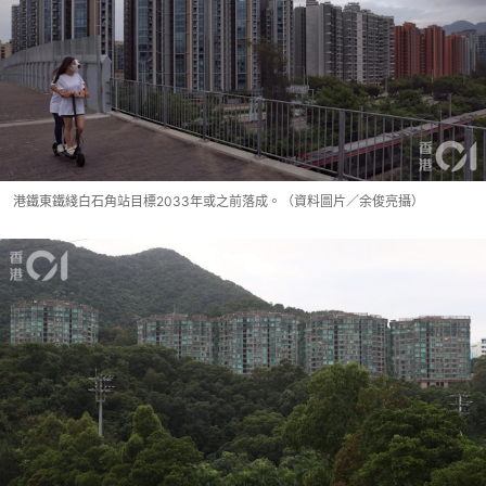
港鐵東鐵綫白石角站目標2033年或之前落成。（資料圖片／余俊亮攝）