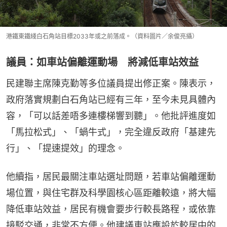
港鐵東鐵綫白石角站目標2033年或之前落成。（資料圖片／余俊亮攝）
議員：如車站偏離運動場 將減低車站效益
民建聯主席陳克勤等多位議員提出修正案。陳表示，
政府落實規劃白石角站已經有三年，至今未見具體內
容，「可以話差唔多連樓梯響到聽」。他批評進度如
「馬拉松式」、「蝸牛式」，完全違反政府「基建先
行」、「提速提效」的理念。
他續指，居民最關注車站選址問題，若車站偏離運動
場位置，與住宅群及科學園核心區距離較遠，將大幅
降低車站效益，居民有機會要步行較長路程，或依靠
接駁交通，非常不方便。他建議車站應設於較居中的