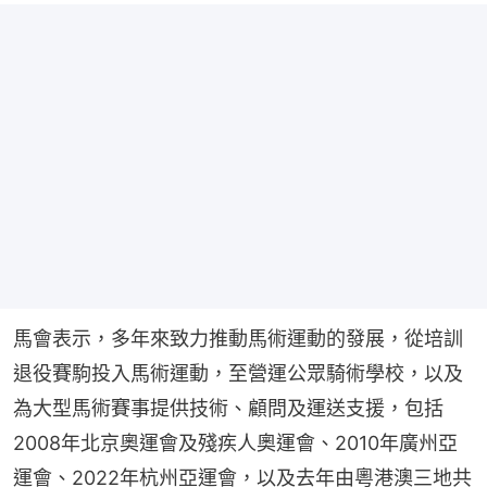
馬會表示，多年來致力推動馬術運動的發展，從培訓
退役賽駒投入馬術運動，至營運公眾騎術學校，以及
為大型馬術賽事提供技術、顧問及運送支援，包括
2008年北京奧運會及殘疾人奧運會、2010年廣州亞
運會、2022年杭州亞運會，以及去年由粵港澳三地共