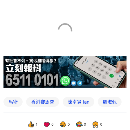
馬術
香港賽馬會
陳卓賢 Ian
羅淑佩
1
0
0
0
0