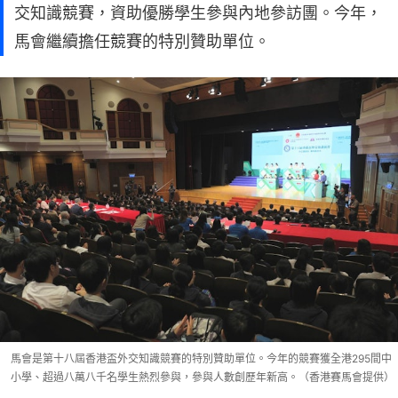
交知識競賽，資助優勝學生參與內地參訪團。今年，
馬會繼續擔任競賽的特別贊助單位。
馬會是第十八屆香港盃外交知識競賽的特別贊助單位。今年的競賽獲全港295間中
小學、超過八萬八千名學生熱烈參與，參與人數創歷年新高。（香港賽馬會提供）