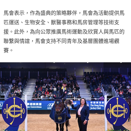
馬會表示，作為盛典的策略夥伴，馬會為活動提供馬
匹運送、生物安全、獸醫事務和馬房管理等技術支
援。此外，為向公眾推廣馬術運動及欣賞人與馬匹的
聯繫與情誼，馬會支持不同青年及基層團體進場觀
賽。