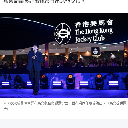
旅遊局局長羅淑佩都有出席頒獎禮。
MIRROR成員陳卓賢在馬會攤位與觀眾會面，並在場內作現場演出。（馬會提供圖
片）