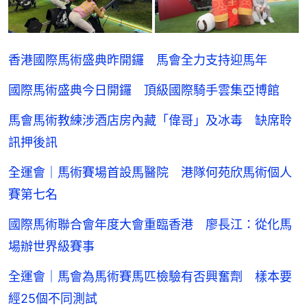
香港國際馬術盛典昨開鑼 馬會全力支持迎馬年
國際馬術盛典今日開鑼 頂級國際騎手雲集亞博館
馬會馬術教練涉酒店房內藏「偉哥」及冰毒 缺席聆
訊押後訊
全運會｜馬術賽場首設馬醫院 港隊何苑欣馬術個人
賽第七名
國際馬術聯合會年度大會重臨香港 廖長江：從化馬
場辦世界級賽事
全運會｜馬會為馬術賽馬匹檢驗有否興奮劑 樣本要
經25個不同測試