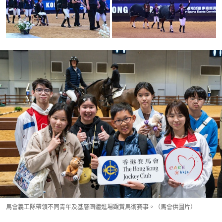
馬會義工隊帶領不同青年及基層團體進場觀賞馬術賽事。（馬會供圖片）