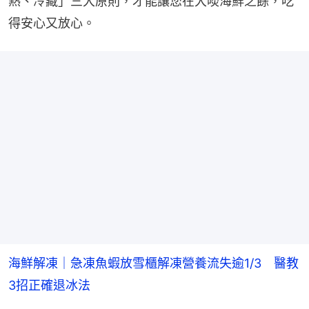
熱、冷藏」三大原則，才能讓您在大啖海鮮之餘，吃
得安心又放心。
海鮮解凍｜急凍魚蝦放雪櫃解凍營養流失逾1/3 醫教
3招正確退冰法