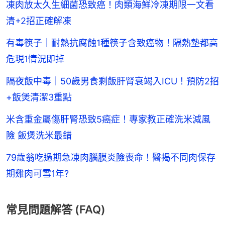
凍肉放太久生細菌恐致癌！肉類海鮮冷凍期限一文看
清+2招正確解凍
有毒筷子｜耐熱抗腐蝕1種筷子含致癌物！隔熱墊都高
危現1情況即掉
隔夜飯中毒｜50歲男食剩飯肝腎衰竭入ICU！預防2招
+飯煲清潔3重點
米含重金屬傷肝腎恐致5癌症！專家教正確洗米減風
險 飯煲洗米最錯
79歲翁吃過期急凍肉腦膜炎險喪命！醫揭不同肉保存
期雞肉可雪1年?
常見問題解答 (FAQ)