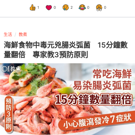
1
0
2
0
0
生活
教煮
海鮮食物中毒元兇腸炎弧菌 15分鐘數
量翻倍 專家教3預防原則