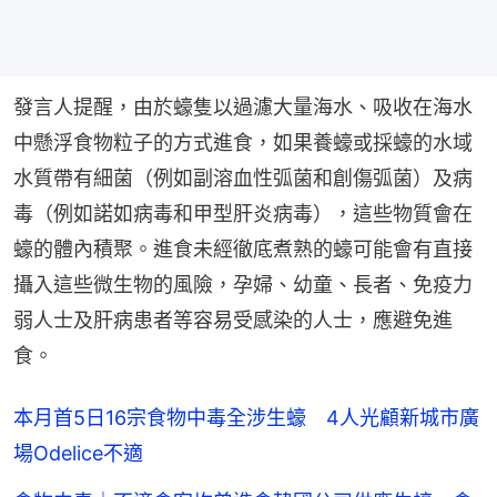
發言人提醒，由於蠔隻以過濾大量海水、吸收在海水
中懸浮食物粒子的方式進食，如果養蠔或採蠔的水域
水質帶有細菌（例如副溶血性弧菌和創傷弧菌）及病
毒（例如諾如病毒和甲型肝炎病毒），這些物質會在
蠔的體內積聚。進食未經徹底煮熟的蠔可能會有直接
攝入這些微生物的風險，孕婦、幼童、長者、免疫力
弱人士及肝病患者等容易受感染的人士，應避免進
食。
本月首5日16宗食物中毒全涉生蠔 4人光顧新城市廣
場Odelice不適