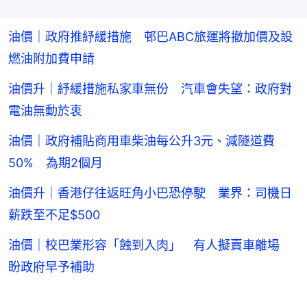
油價｜政府推紓緩措施 邨巴ABC旅運將撤加價及設
燃油附加費申請
油價升｜紓緩措施私家車無份 汽車會失望：政府對
電油無動於衷
油價｜政府補貼商用車柴油每公升3元、減隧道費
50% 為期2個月
油價升｜香港仔往返旺角小巴恐停駛 業界：司機日
薪跌至不足$500
油價｜校巴業形容「蝕到入肉」 有人擬賣車離場
盼政府早予補助