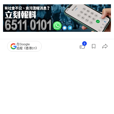
油價
8
在Google
追蹤《香港01》
2
0
1
0
0
經濟
財經快訊
油價升丨九巴母企︰政府補貼只能抵消
部分上漲成本 仍受嚴峻影響