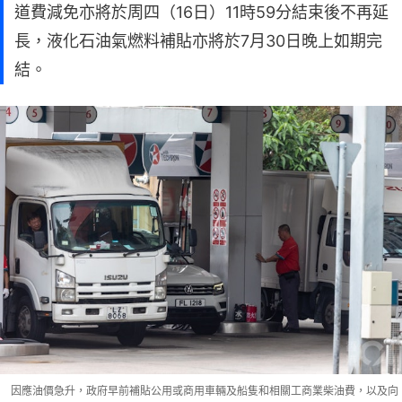
道費減免亦將於周四（16日）11時59分結束後不再延
長，液化石油氣燃料補貼亦將於7月30日晚上如期完
結。
因應油價急升，政府早前補貼公用或商用車輛及船隻和相關工商業柴油費，以及向