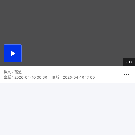
播
放
2:17
總
影
共
片
時
撰文：
蕭通
間
出版：
2026-04-10 00:30
更新：
2026-04-10 17:00