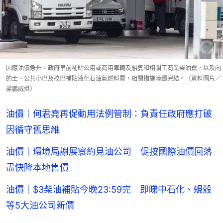
因應油價急升，政府早前補貼公用或商用車輛及船隻和相關工商業柴油費，以及向
的士、公共小巴及校巴補貼液化石油氣燃料費，相關措施陸續完結。（資料圖片／
梁鵬威攝）
油價｜何君堯再促動用法例管制：負責任政府應打破
因循守舊思維
油價｜環境局謝展寰約見油公司 促按國際油價回落
盡快降本地售價
油價｜$3柴油補貼今晚23:59完 即睇中石化、蜆殼
等5大油公司新價