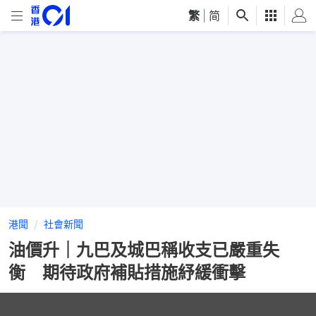
繁
|
简
港聞
社會新聞
油價升｜九巴及城巴稱收支已嚴重失
衡 期待政府補貼措施紓緩衝擊