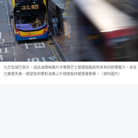
九巴及城巴表示，成品油價格飆升令專營巴士營運面臨前所未有的財務壓力，收支
已嚴重失衡，期望政府應對油價上升措施能紓緩營運衝擊。（資料圖片）