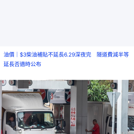
油價｜$3柴油補貼不延長6.29深夜完 隧道費減半等
延長否適時公布