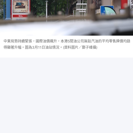
中東局勢持續緊張，國際油價飆升，本港5間油公司無鉛汽油的平均零售牌價均錄
得顯著升幅。圖為3月11日油站情況。(資料圖片／鄭子峰攝)