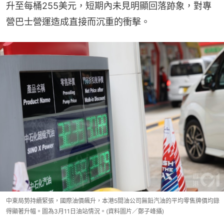
升至每桶255美元，短期內未見明顯回落跡象，對專
營巴士營運造成直接而沉重的衝擊。
中東局勢持續緊張，國際油價飆升，本港5間油公司無鉛汽油的平均零售牌價均錄
得顯著升幅。圖為3月11日油站情況。(資料圖片／鄭子峰攝)