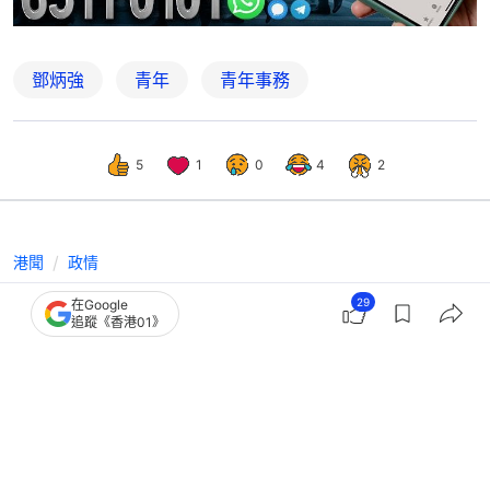
鄧炳強
青年
青年事務
5
1
0
4
2
港聞
政情
參加張敬軒分享會免檢控 大律師公會
29
在Google
追蹤《香港01》
拒評：案件相隔久定罪機會微