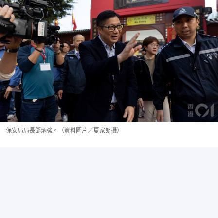
保安局局長鄧炳強。（資料圖片／夏家朗攝）