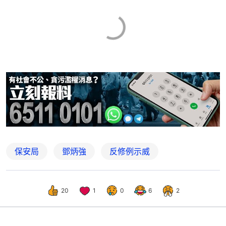
保安局
鄧炳強
反修例示威
20
1
0
6
2