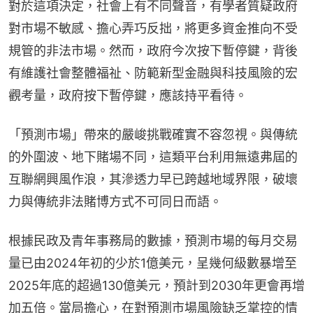
對於這項決定，社會上有不同聲音，有學者質疑政府
對市場不敏感、擔心弄巧反拙，將更多資金推向不受
規管的非法市場。然而，政府今次按下暫停鍵，背後
有維護社會整體福祉、防範新型金融與科技風險的宏
觀考量，政府按下暫停鍵，應該持平看待。
「預測市場」帶來的嚴峻挑戰確實不容忽視。與傳統
的外圍波、地下賭場不同，這類平台利用無遠弗屆的
互聯網興風作浪，其滲透力早已跨越地域界限，破壞
力與傳統非法賭博方式不可同日而語。
根據民政及青年事務局的數據，預測市場的每月交易
量已由2024年初的少於1億美元，呈幾何級數暴增至
2025年底的超過130億美元，預計到2030年更會再增
加五倍。當局擔心，在對預測市場風險缺乏掌控的情