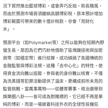
況下貿然推出籃球博彩，或會弄巧反拙，助長賭風，
而由於預測市場毋須繳納高額博彩稅，原本預計增加
博彩範圍可帶來的數十億計稅款，亦會「見財化
水」。
預測平台（如Polymarket等）之所以能夠在短期內野
蠻生長，是因為它們巧妙地借助了區塊鏈技術與加密
貨幣（如穩定幣）進行結算，成功繞過了各國傳統的
金融監管與博彩法規。這種「去中心化」的特性，使
得資金流向難以追蹤，參與者的身份難以核實，不僅
為洗黑錢等犯罪活動提供了溫床，更構成前所未見的
監管挑戰。當萬事萬物——從體育賽事、政治選舉到
娛樂圈八卦——皆可成為對賭標的，它已經不再是單
純的博彩，而是一場披着科技外衣的全球性投機狂