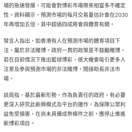
場的急速發展，可能會對博彩市場帶來相當多不確定
性。資料顯示，預測市場的每月交易量估計會在2030
年再增加五倍，其中超過四成將會與體育有關。
發言人指出，如香港有人在預測市場的體育項目下
注，屬於非法賭博。政府一貫的政策是不鼓勵賭博，
若在目前情況下推出籃球博彩，很大機會吸引更多人
注意及參與預測市場的非法賭博，間接助長非法市
場。
該局指，基於最新形勢，作為負責任的政府，有必要
更深入研究此新興模式及平台的運作。為保障公眾利
益免受損害，在尚未具備成熟條件之前，應停止推進
新博彩項目。