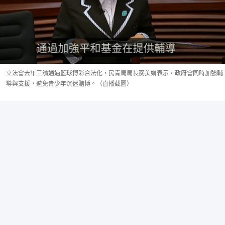
立法會去年三讀通過籃球博彩合法化，民青局局長麥美娟表示，政府會同時加強輔
導與支援，避免青少年沉迷賭博。（直播截圖）