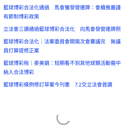
籃球博彩合法化通過 馬會獲發營運牌：會續推嚴謹
有節制博彩政策
立法會三讀通過籃球博彩合法化 向馬會發營運牌照
籃球博彩合法化｜法案委員會開兩次會審議完 無議
員打算提修正案
籃球博彩稅｜麥美娟：短期看不到其他球類活動需中
納入合法博彩
籃球博彩條例修訂草案今刊憲 7.2交立法會首讀