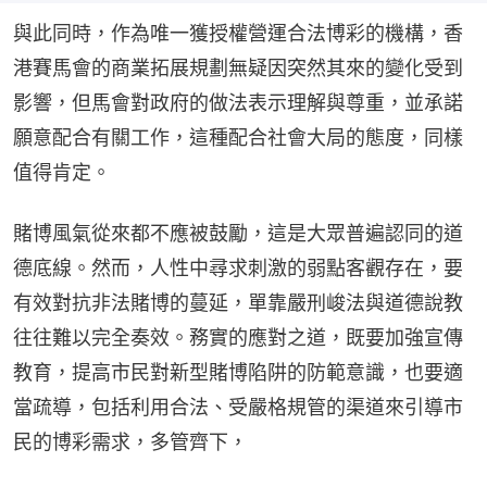
與此同時，作為唯一獲授權營運合法博彩的機構，香
港賽馬會的商業拓展規劃無疑因突然其來的變化受到
影響，但馬會對政府的做法表示理解與尊重，並承諾
願意配合有關工作，這種配合社會大局的態度，同樣
值得肯定。
賭博風氣從來都不應被鼓勵，這是大眾普遍認同的道
德底線。然而，人性中尋求刺激的弱點客觀存在，要
有效對抗非法賭博的蔓延，單靠嚴刑峻法與道德說教
往往難以完全奏效。務實的應對之道，既要加強宣傳
教育，提高市民對新型賭博陷阱的防範意識，也要適
當疏導，包括利用合法、受嚴格規管的渠道來引導市
民的博彩需求，多管齊下，