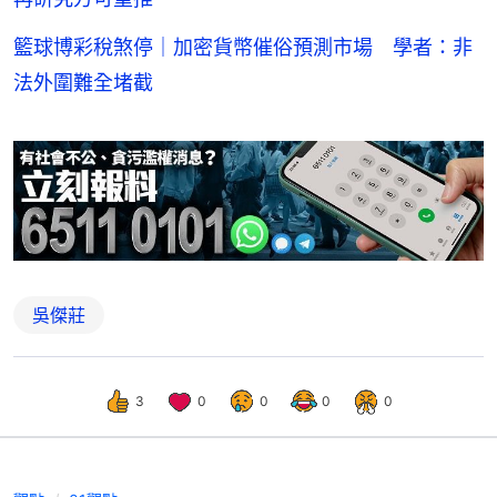
籃球博彩稅煞停｜加密貨幣催俗預測市場 學者：非
法外圍難全堵截
吳傑莊
3
0
0
0
0