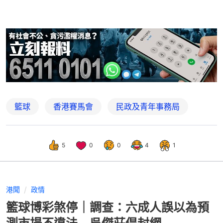
籃球
香港賽馬會
民政及青年事務局
5
0
0
4
1
港聞
政情
籃球博彩煞停｜調查：六成人誤以為預