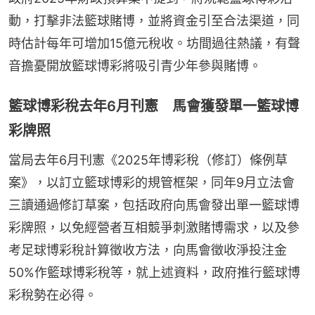
動，打擊非法籃球賭博，並將資金引至合法渠道，同
時估計每年可增加15億元稅收。坊間過往熱議，有聲
音擔憂開放籃球博彩將吸引青少年參與賭博。
籃球博彩稅去年6月刊憲 馬會獲發單一籃球博
彩牌照
當局去年6月刊憲《2025年博彩稅（修訂）條例草
案》，以訂立籃球博彩的規管框架，同年9月立法會
三讀通過修訂草案，包括政府向馬會發出單一籃球博
彩牌照，以免經營者互相競爭刺激賭博需求，以及參
考足球博彩稅計算徵收方法，向馬會徵收淨投注金
50%作籃球博彩稅等，就上述資料，政府推行籃球博
彩稅勢在必得。