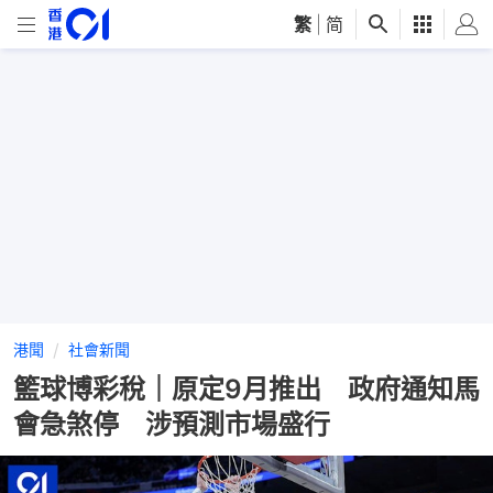
繁
|
简
港聞
社會新聞
籃球博彩稅｜原定9月推出 政府通知馬
會急煞停 涉預測市場盛行