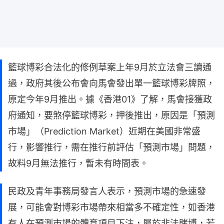
籃球博彩合法化的修例草案上年9月於立法會三讀通
過，政府其後公布會向馬會發出單一籃球博彩牌照，
原定今年9月推出。據《香港01》了解，馬會接獲政
府通知，要煞停籃球博彩，押後推出，原因是「預測
市場」（Prediction Market）近期在美國非常盛
行，影響推行，需在推行前評估「預測市場」問題，
故料9月無法推行，暫未有時間表。
民政及青年事務局發言人表示，預測市場的急速發
展，可能會對博彩市場帶來相當多不確定性，如香港
有人在預測市場的體育項目下注，屬於非法賭博，若