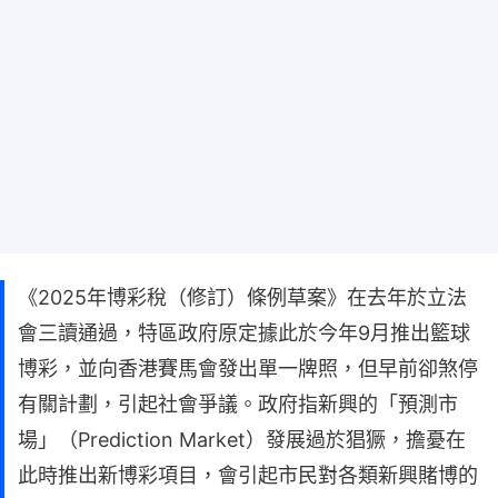
《2025年博彩稅（修訂）條例草案》在去年於立法
會三讀通過，特區政府原定據此於今年9月推出籃球
博彩，並向香港賽馬會發出單一牌照，但早前卻煞停
有關計劃，引起社會爭議。政府指新興的「預測市
場」（Prediction Market）發展過於猖獗，擔憂在
此時推出新博彩項目，會引起市民對各類新興賭博的