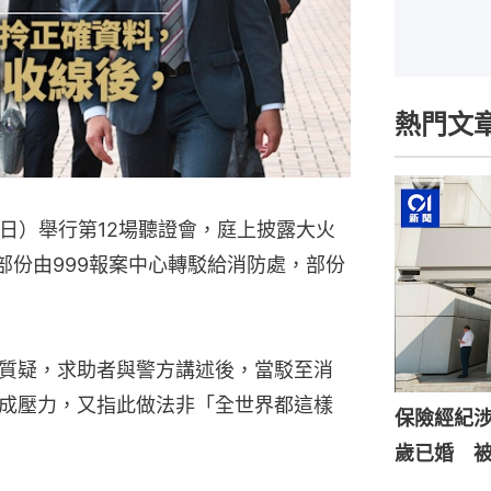
熱門文
日）舉行第12場聽證會，庭上披露大火
部份由999報案中心轉駁給消防處，部份
質疑，求助者與警方講述後，當駁至消
成壓力，又指此做法非「全世界都這樣
保險經紀涉
歲已婚 