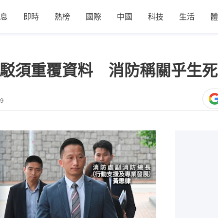
息
即時
熱榜
國際
中國
科技
生活
體
轉駁須重覆資料 消防稱關乎生
59