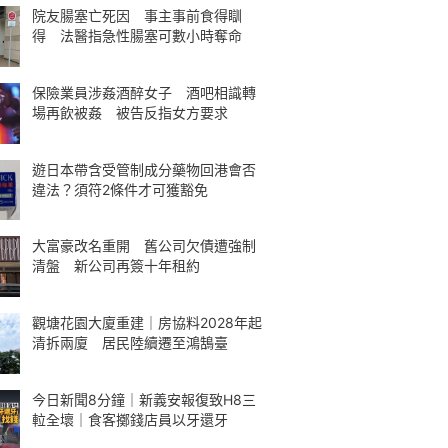
院友腸塞亡死因 事主事前食得瞓
得 法醫指急性腸塞可數小時奪命
保險業員涉姦酒醉女子 酒吧相識轉
場再飲被姦 被告反指女方要求
遊日本帶含受管制成分藥物回港會否
違法？須符2條件才可獲豁免
大富豪改名重開 舊公司欠債遭強制
清盤 新公司再簽十年租約
觀塘花園大廈重建｜房協料2028年起
清拆兩廈 居民陸續遷至鴻鵠臺
今日新聞8分鐘｜新義安報復致H8三
𨋢全壞｜食客擲錢店員以牙還牙