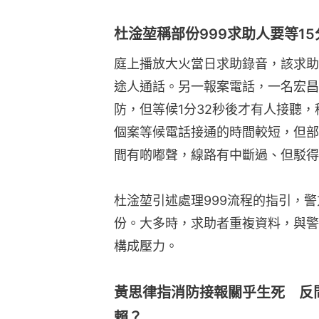
杜淦堃稱部份999求助人要等1
庭上播放大火當日求助錄音，該求助
途人通話。另一報案電話，一名宏昌
防，但等候1分32秒後才有人接聽
個案等候電話接通的時間較短，但部
間有啲嘟聲，線路有中斷過、但駁得
杜淦堃引述處理999流程的指引，
份。大多時，求助者重複資料，與警
構成壓力。
黃思律指消防接報關乎生死 反
賴？