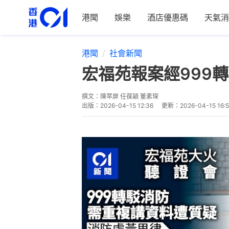
港聞
娛樂
酒店優惠碼
天氣消
港聞
社會新聞
宏福苑報案經999
撰文：
陳萃屏 任葆穎 董素琛
出版：
2026-04-15 12:36
更新：
2026-04-15 16: