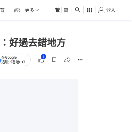
育
經濟
更多
01深圳
繁
觀點
|
简
健康
好食玩飛
登入
女
死：好過去錯地方
5
在Google
追蹤《香港01》