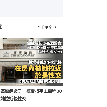
章
查看更多
姦酒醉女子 被告指事主自稱30
被她拉近後性交