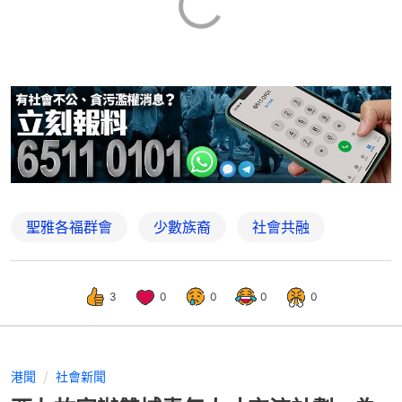
聖雅各福群會
少數族裔
社會共融
3
0
0
0
0
港聞
社會新聞