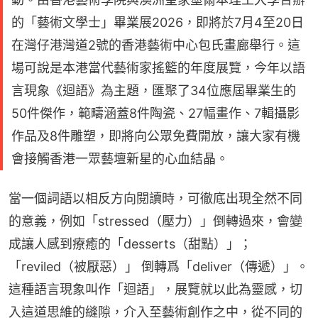
的「藝術文學士」畢業展2026，即將於7月4至20日
在灣仔港灣道2號的香港藝術中心包氏畫廊舉行。這
場可說是本港當代藝術家搖籃的年度展覽，今年以語
言現象《迴語》為主題，匯聚了34位應屆畢業生的
50件傑作，範疇涵蓋8件陶瓷、27幅畫作、7輯攝影
作品及8件雕塑，即將向公眾免費開放，讓大家有機
會接觸香港一眾藝壇新星的心血結晶。
當一個詞語以相反方向閱讀時，可徹底出現全然不同
的意義，例如「stressed（壓力）」倒轉過來，會變
成讓人感到療癒的「desserts（甜點）」；
「reviled（被厭惡）」 倒轉爲「deliver（傳遞）」。
這種語言現象叫作「迴語」，展覽就以此為靈感，切
入這道思維的縫隙，介入至藝術創作之中，從不同的