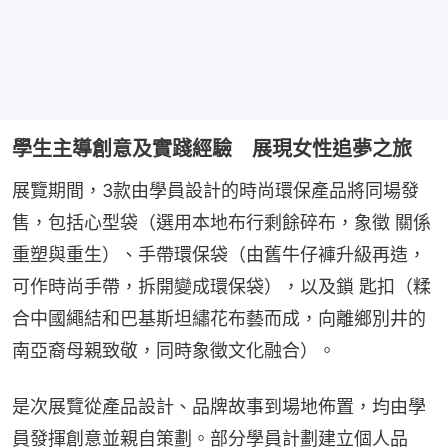
學生主導創意及實踐經驗 展現女性追夢之旅
展覽期間，3款由學員設計的時尚環保產品將同場發
售，包括心型袋（選用本地布行剩餘碎布，象徵 關係
重塑與重生）、手帶環保袋（由舊牛仔褲升級再造，
可作時尚手帶，拆開變成環保袋），以及鎖 匙扣（糅
合中國繩結和巴基斯坦繡花布藝而成，向離鄉別井的
南亞裔母親致敬，同時象徵文化融合）。
是次展覽從產品設計、品牌故事到場地佈置，均由學
員發揮創意並親自策劃。部分學員計劃建立個人品