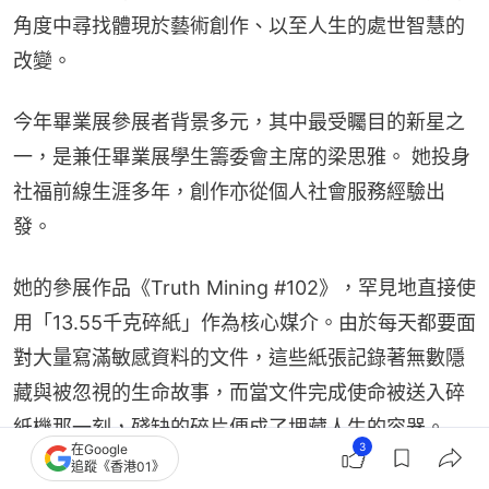
角度中尋找體現於藝術創作、以至人生的處世智慧的
改變。
今年畢業展參展者背景多元，其中最受矚目的新星之
一，是兼任畢業展學生籌委會主席的梁思雅。 她投身
社福前線生涯多年，創作亦從個人社會服務經驗出
發。
她的參展作品《Truth Mining #102》，罕見地直接使
用「13.55千克碎紙」作為核心媒介。由於每天都要面
對大量寫滿敏感資料的文件，這些紙張記錄著無數隱
藏與被忽視的生命故事，而當文件完成使命被送入碎
紙機那一刻，殘缺的碎片便成了埋藏人生的容器。
3
在Google
追蹤《香港01》