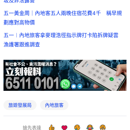
圾及非法露營
五一黃金周｜內地客五人兩晚住宿花費4千 稱早規
劃應對高物價
五一︱內地旅客拿麥理浩徑指示牌打卡陷拆牌疑雲
漁護署跟進調查
旅遊發展局
內地旅客
搶先表達