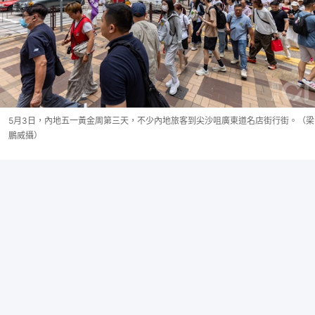
5月3日，內地五一黃金周第三天，不少內地旅客到尖沙咀廣東道名店街行街。（梁
鵬威攝）