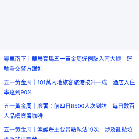
粵車南下｜華晨寶馬五一黃金周違例駛入南大嶼 運
輸署交警方跟進
五一黃金周｜101萬內地旅客旅港按升一成 酒店入住
率達到90%
五一黃金周｜廉署：前四日8500人次到訪 每日數百
人品嚐廉署咖啡
五一黃金周｜漁護署主要景點執法19次 涉及亂拋垃