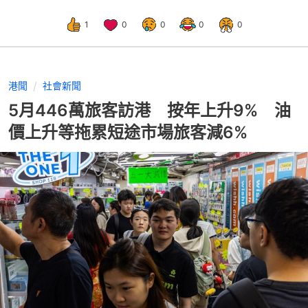
1
0
0
0
0
港聞
社會新聞
5月446萬旅客訪港 按年上升9% 油
價上升等拖累短途市場旅客減6%