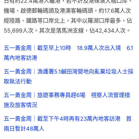
日有約22.4萬港人離港，若不計及港珠澳大橋口岸、
機場、啟德郵輪碼頭及港澳客輪碼頭，約17.6萬人次
經陸路、鐵路等口岸北上，其中以羅湖口岸最多，佔
55,699人次。其次是落馬洲支線，佔42,434人次。
五一黃金周｜截至早上10時 18.9萬人次出入境 6.1
萬內地客訪港
五一黃金周｜漁護署5.1鹹田灣營地向亂棄垃圾人士採
取執法行動
五一黃金周｜旅遊事務專員趕6場 視察人流管理措
施及旅客情況
五一黃金周｜截至下午4時再有23萬內地客訪港 首
兩日暫計48萬人