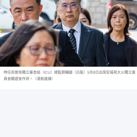
時任房屋局獨立審查組（ICU）總監劉輔國（白髮）5月8日出席宏福苑大火獨立委
員會聽證會作供。（湯致遠攝）