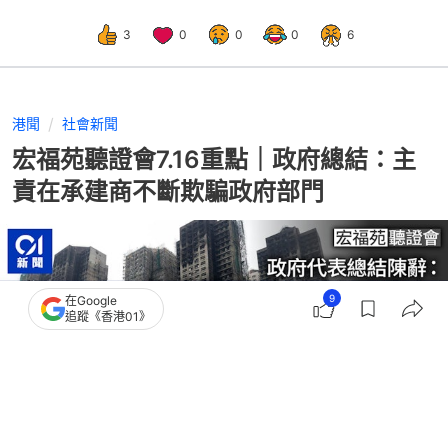
3
0
0
0
6
港聞
社會新聞
宏福苑聽證會7.16重點｜政府總結：主
責在承建商不斷欺騙政府部門
9
在Google
追蹤《香港01》