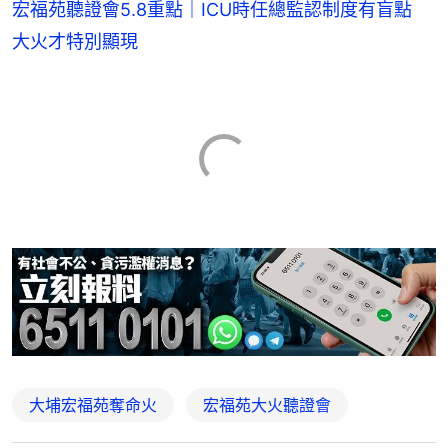
宏福苑聽證會5.8重點｜ICU時任總監認制度有盲點
大火才特別顯現
大埔宏福苑奪命火
宏福苑大火聽證會