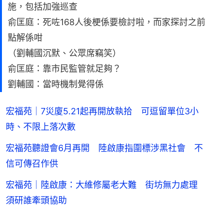
施，包括加強巡查
俞匡庭：死咗168人後梗係要檢討啦，而家探討之前
點解係咁
（劉輔國沉默、公眾席竊笑）
俞匡庭：靠市民監管就足夠？
劉輔國：當時機制覺得係
宏福苑｜7災廈5.21起再開放執拾 可逗留單位3小
時、不限上落次數
宏福苑聽證會6月再開 陸啟康指圍標涉黑社會 不
信可傳召作供
宏福苑｜陸啟康：大維修屬老大難 街坊無力處理
須研誰牽頭協助