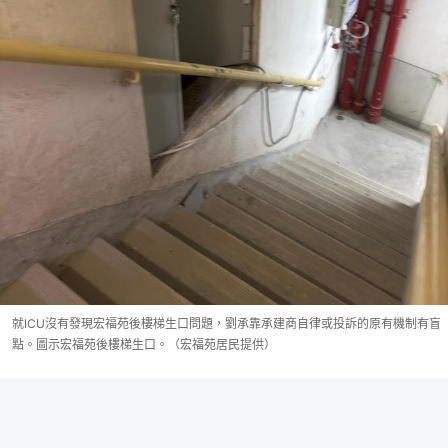
就ICU沒有發現宏福苑後樓梯生口問題，劉承靠承建商自律或投訴的原有機制有盲
點。圖示宏福苑後樓梯生口。（宏福苑居民提供）