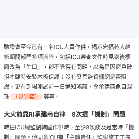
聽證會至今已有三名ICU人員作供，揭示宏福苑大維
修期間部門多項流弊，包括ICU審查文件時見到後樓
窗改為「生口」，卻不覺得有問題，以為是因窗戶破
損才臨時安裝木板保護；沒有妥善監督棚網是否阻
燃，更在到場測試前一日通知鴻毅，令承建商魚目混
珠
（見另稿）
等等。
大火前靠RI承建商自律 8次提「機制」問題
時任ICU總監劉輔國作供時，至少8次談及是當時「機
制」問題。他同意ICU有「主體責任」監察施工工序