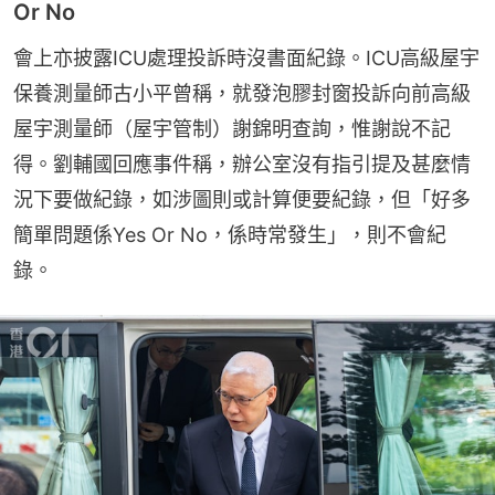
Or No
會上亦披露ICU處理投訴時沒書面紀錄。ICU高級屋宇
保養測量師古小平曾稱，就發泡膠封窗投訴向前高級
屋宇測量師（屋宇管制）謝錦明查詢，惟謝說不記
得。劉輔國回應事件稱，辦公室沒有指引提及甚麼情
況下要做紀錄，如涉圖則或計算便要紀錄，但「好多
簡單問題係Yes Or No，係時常發生」，則不會紀
錄。