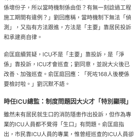
係壞份子，所以當時機制係由佢？有無一刻諗過工程
施工期間有違例？」劉回應稱，當時機制下無法「偵
測」，又指有方法跟進，方法是「主要」靠居民投訴
和承建商自律。
俞匡庭續質疑，ICU不是「主要」靠投訴，是「淨
係」靠投訴，ICU才會巡查；劉同意，並說大火後已
改善、加強巡查。俞匡庭回應：「死咗168人後梗係
要檢討啦。」劉沉默不語。
時任ICU總監：制度問題因大火才「特別顯現」
雖然未有居民就生口的消防隱患作出投訴，但作為專
業的ICU人員都不覺得「生口」有問題。俞匡庭指
出，市民靠ICU人員的專業，惟曾經巡查的ICU人員卻