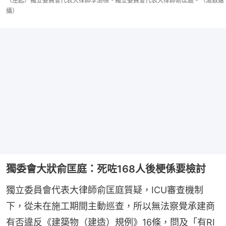
（左起）獨立委員會代表大律師李澍桓、獨立委員會代表大律師俞匡庭。（湯致遠
攝）
獨委會大狀俞匡庭：死咗168人後梗係要檢討
獨立委員會代表大律師俞匡庭質疑，ICU審查機制
下，從未在施工期間主動巡查，所以無法察覺承建商
有否違反《建築物（建造）規例》16條，問及「有RI