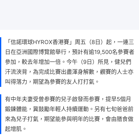
「信諾環球HYROX香港賽」周五（8日）起，一連三
日在亞洲國際博覽館舉行，預計有逾19,500名參賽者
參加，較去年增加一倍。今午（9日）所見，健兒們
汗流浹背，為完成比賽出盡渾身解數，觀賽的人士亦
叫得落力，期望為參賽的友人打打氣。
有中年夫妻受曾参賽的兒子啟發而参賽，提早5個月
鍛鍊體能，冀鼓勵年輕人持續運動。另有七旬爸爸前
來為兒子打氣，期望能參與明年的比賽，會由膳食做
起增肌。