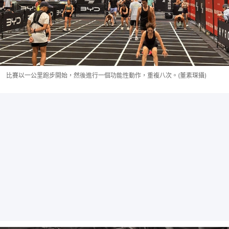
比賽以一公里跑步開始，然後進行一個功能性動作，重複八次。(董素琛攝)