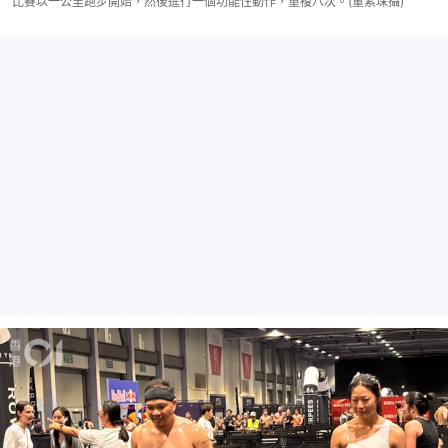
比賽以一公里跑步開始，然後進行一個功能性動作，重複八次。(董素琛攝)