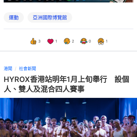
運動
亞洲國際博覽館
3
1
2
0
1
港聞
社會新聞
HYROX香港站明年1月上旬舉行 設個
人、雙人及混合四人賽事