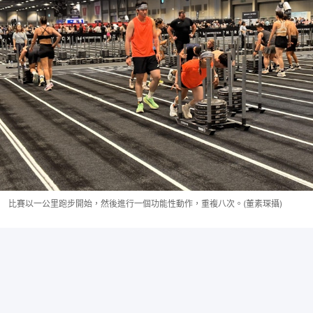
比賽以一公里跑步開始，然後進行一個功能性動作，重複八次。(董素琛攝)