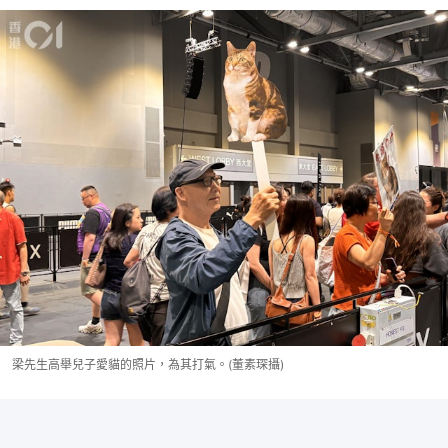
梁先生高舉兒子愛貓的照片，為其打氣。(董素琛攝)