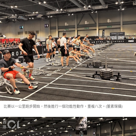
比賽以一公里跑步開始，然後進行一個功能性動作，重複八次。(董素琛攝)