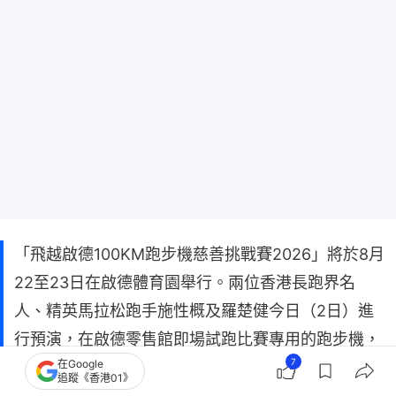
「飛越啟德100KM跑步機慈善挑戰賽2026」將於8月
22至23日在啟德體育園舉行。兩位香港長跑界名
人、精英馬拉松跑手施性概及羅楚健今日（2日）進
行預演，在啟德零售館即場試跑比賽專用的跑步機，
7
在Google
於10小時內親身挑戰完成100公里超馬長跑，協助測
追蹤《香港01》
試流程及跑步機性能，為賽事作準備。