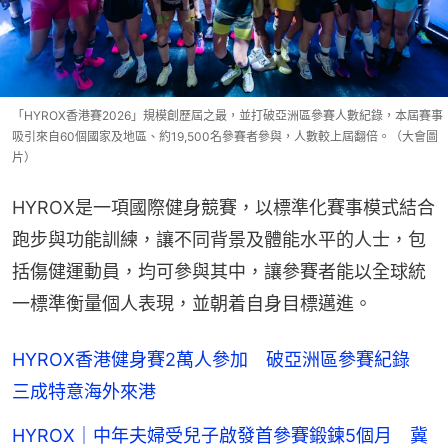
「HYROX香港賽2026」規模創歷屆之最，並打破亞洲區參賽人數紀錄，本屆賽事
吸引來自60個國家及地區、約19,500名參賽者參與，人數較上屆翻倍。（大會圖
片）
HYROX是一項國際健身競賽，以標準化賽事模式結合
跑步與功能訓練，讓不同背景及體能水平的人士，包
括傷健運動員，均可參與其中，讓參賽者能以全球統
一標準衡量個人表現，並朝着自身目標邁進。
HYROX香港健身賽2萬人參加 破亞洲區參賽紀錄
三成特意海外來港
HYROX｜中年夫婦受兒子啟發首參賽鍛鍊5個月 冀