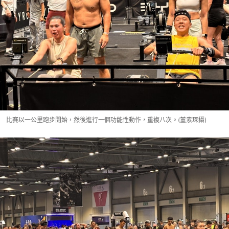
比賽以一公里跑步開始，然後進行一個功能性動作，重複八次。(董素琛攝)