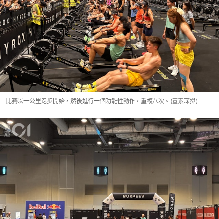
比賽以一公里跑步開始，然後進行一個功能性動作，重複八次。(董素琛攝)