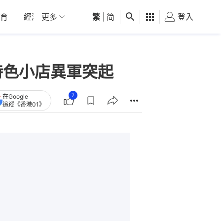
育
經濟
更多
01深圳
繁
觀點
|
简
健康
好食玩飛
登入
女
特色小店異軍突起
7
在Google
追蹤《香港01》