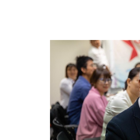
餐飲聯業協會會長黃家和。（資料圖片/廖雁雄攝）
此外，他又指大多市民慶祝活動不再
間已提前慶祝，因此母親節前的周六
近年尤其是通關後，港人流行在假期