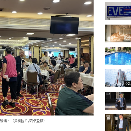
02
輪候。（資料圖片/賴卓盈攝）