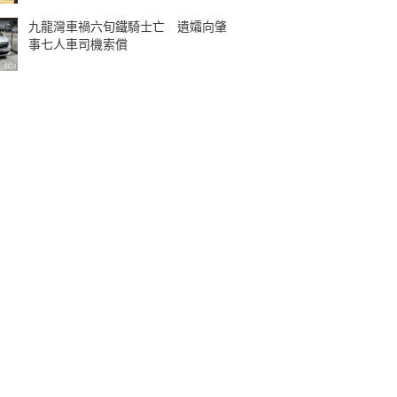
九龍灣車禍六旬鐵騎士亡 遺孀向肇
事七人車司機索償