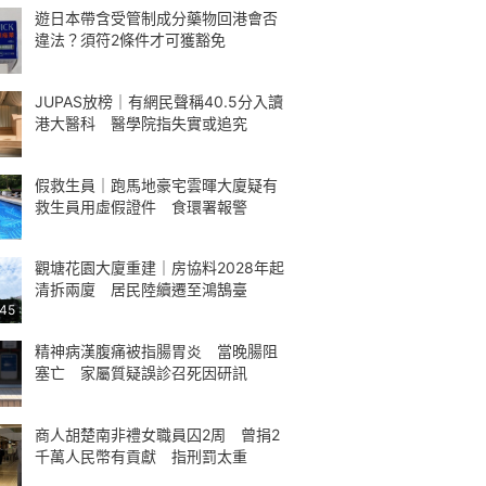
遊日本帶含受管制成分藥物回港會否
違法？須符2條件才可獲豁免
JUPAS放榜｜有網民聲稱40.5分入讀
港大醫科 醫學院指失實或追究
假救生員｜跑馬地豪宅雲暉大廈疑有
救生員用虛假證件 食環署報警
觀塘花園大廈重建｜房協料2028年起
清拆兩廈 居民陸續遷至鴻鵠臺
:45
精神病漢腹痛被指腸胃炎 當晚腸阻
塞亡 家屬質疑誤診召死因研訊
商人胡楚南非禮女職員囚2周 曾捐2
千萬人民幣有貢獻 指刑罰太重