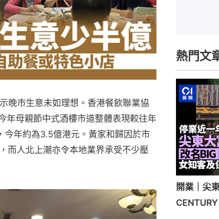
熱門文
表示晚市生意未如理想。香港餐飲聯業協
，今年母親節中式酒樓市道整體表現較往年
，今年約為3.5億港元。黃家和歸因於市
，而人北上潮亦令本地業界承受不少壓
開業｜尖東
CENTU