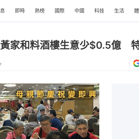
息
即時
熱榜
國際
中國
科技
生活
體
黃家和料酒樓生意少$0.5億 
7