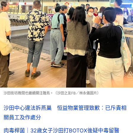
沙田街坊晚間也繼續關注雛鳥。（沙田之友FB／林永儀圖片）
沙田中心違法拆燕巢 恒益物業管理致歉︰已斥責相
關員工及作處分
肉毒桿菌｜32歲女子沙田打BOTOX後疑中毒留醫