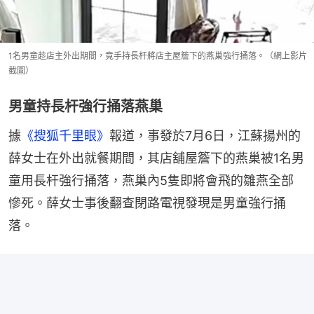
1名男童趁店主外出期間，竟手持長杆將店主屋簷下的燕巢強行捅落。（網上影片
截圖）
男童持長杆強行捅落燕巢
據
《搜狐千里眼》
報道，事發於7月6日，江蘇揚州的
薛女士在外出就餐期間，其店舖屋簷下的燕巢被1名男
童用長杆強行捅落，燕巢內5隻即將會飛的雛燕全部
慘死。薛女士事後翻查閉路電視發現是男童強行捅
落。