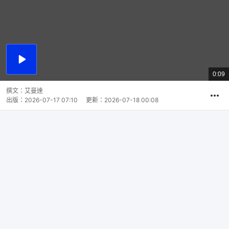
播
放
0:09
總
影
共
片
時
撰文：
艾曼達
間
出版：
2026-07-17 07:10
更新：
2026-07-18 00:08