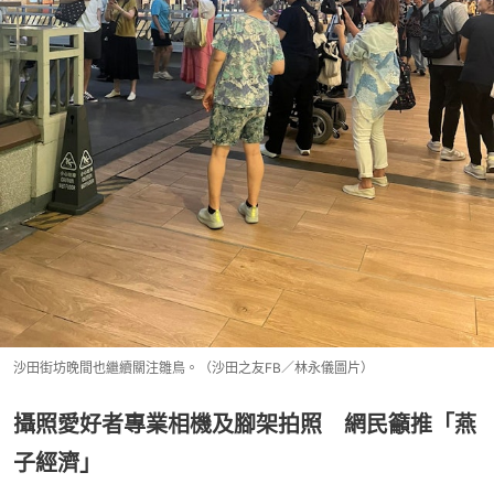
沙田街坊晚間也繼續關注雛鳥。（沙田之友FB／林永儀圖片）
攝照愛好者專業相機及腳架拍照 網民籲推「燕
子經濟」