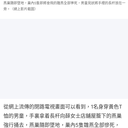
燕巢隨即墜地，巢內5隻即將會飛的雛燕全部慘死，男童見狀將手裡的長杆放在一
旁。（網上影片截圖）
從網上流傳的閉路電視畫面可以看到，1名身穿黃色T
恤的男童，手裏拿着長杆向薛女士店舖屋簷下的燕巢
強行捅去，燕巢隨即墜地，巢內5隻雛燕全部慘死，