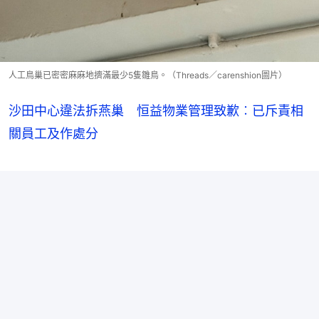
人工鳥巢已密密麻麻地擠滿最少5隻雛鳥。（Threads／carenshion圖片）
沙田中心違法拆燕巢 恒益物業管理致歉︰已斥責相
關員工及作處分