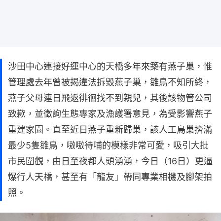
沙田中心連接好運中心的天橋多年來築有燕子巢，惟
管理處去年曾被揭違法拆毀燕子巢，雛鳥不知所終，
燕子父母連日飛返徘徊找不到親兒，其後該物管公司
致歉，並徵詢生態專家及漁護署意見，為受影響燕子
重建家園。直至近日燕子重新歸巢，該人工鳥巢擠滿
最少5隻雛鳥，嗷嗷待哺的模樣非常可愛，吸引大批
市民圍觀，由日至夜都人頭湧湧，今日（16日）更逼
爆行人天橋，甚至有「龍友」帶同專業相機及腳架拍
照。