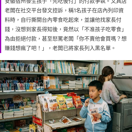
安徽宿州發生孩子「先吃後付」的付款爭執。文具店
老闆在社交平台發文控訴，稱1名孩子在店內列印資
料時，自行撕開台內零食吃起來，並讓他找家長付
錢，沒想到家長得知後，竟然以「不准孩子吃零食」
為由拒絕付款，甚至怒罵老闆「你不賣他會買嗎？想
賺錢想瘋了吧！」，老闆已將家長列入黑名單。