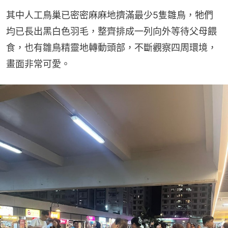
其中人工鳥巢已密密麻麻地擠滿最少5隻雛鳥，牠們
均已長出黑白色羽毛，整齊排成一列向外等待父母餵
食，也有雛鳥精靈地轉動頭部，不斷觀察四周環境，
畫面非常可愛。