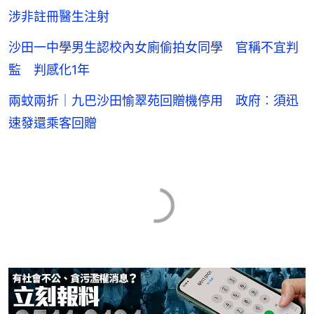
涉非註冊醫生注射
沙田一中學男生認校內女廁偷拍女同學 官稱不宜判
監 判感化1年
兩蚊兩折｜九巴沙田愉翠苑回贈機停用 政府︰須迅
速發還乘客回贈