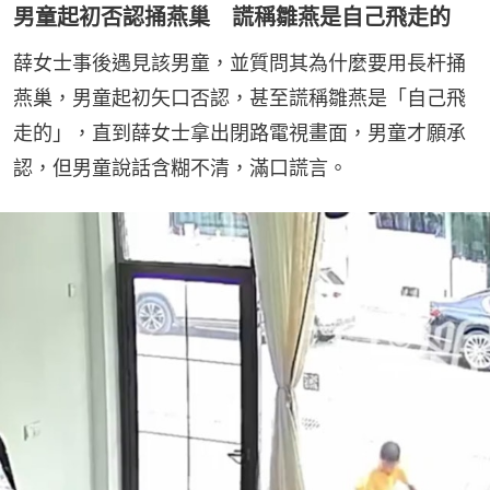
男童起初否認捅燕巢 謊稱雛燕是自己飛走的
薛女士事後遇見該男童，並質問其為什麼要用長杆捅
燕巢，男童起初矢口否認，甚至謊稱雛燕是「自己飛
走的」，直到薛女士拿出閉路電視畫面，男童才願承
認，但男童說話含糊不清，滿口謊言。