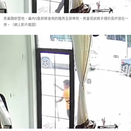
燕巢隨即墜地，巢內5隻即將會飛的雛燕全部慘死，男童見狀將手裡的長杆放在一
旁。（網上影片截圖）