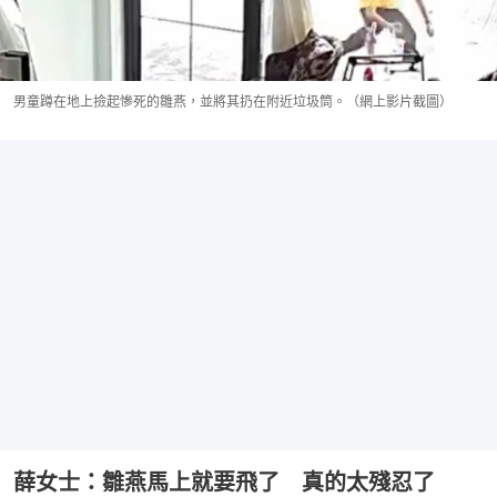
男童蹲在地上撿起慘死的雛燕，並將其扔在附近垃圾筒。（網上影片截圖）
薛女士：雛燕馬上就要飛了 真的太殘忍了