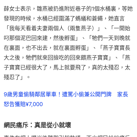
薛女士表示，雛燕被扔進附近巷子的1個水桶裏，等她
發現的時候，水桶已經圍滿了螞蟻和蒼蠅，她直言
「我每天看着夫妻兩個人（兩隻燕子）」、「一開始
叼那個泥巴回來建，然後孵蛋」、「牠們一天到晚就
在裏面，也不出去，就在裏面孵蛋」、「燕子寶寶長
大之後，牠們就來回撿吃的回來餵燕子寶寶」、「燕
子寶寶已經很大了，馬上就要飛了，真的太殘忍，太
殘忍了」。
9歲男童偷騎鄰居單車！遭罵小偷兼公開門牌 家長
怒告獲賠¥7,000
網民痛斥：真是從小就壞