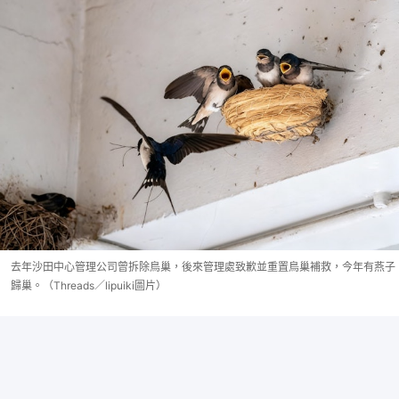
去年沙田中心管理公司曾拆除鳥巢，後來管理處致歉並重置鳥巢補救，今年有燕子
歸巢。（Threads／lipuiki圖片）