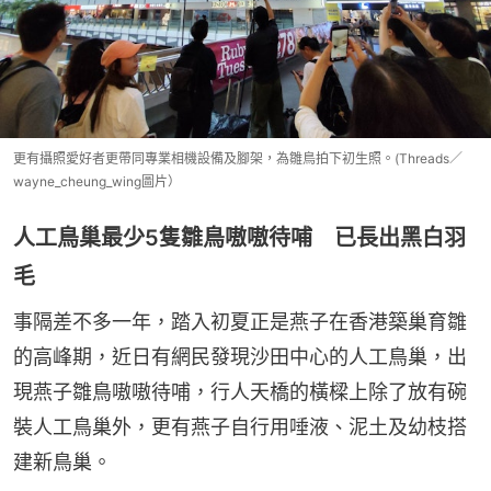
更有攝照愛好者更帶同專業相機設備及腳架，為雛鳥拍下初生照。(Threads／
wayne_cheung_wing圖片）
人工鳥巢最少5隻雛鳥嗷嗷待哺 已長出黑白羽
毛
事隔差不多一年，踏入初夏正是燕子在香港築巢育雛
的高峰期，近日有網民發現沙田中心的人工鳥巢，出
現燕子雛鳥嗷嗷待哺，行人天橋的橫樑上除了放有碗
裝人工鳥巢外，更有燕子自行用唾液、泥土及幼枝搭
建新鳥巢。