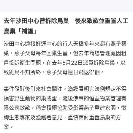
去年沙田中心曾拆除鳥巢 後來致歉並重置人工
鳥巢「補鑊」
沙田中心連接好運中心的行人天橋多年來都有燕子築
巢，燕子父母每年回巢生蛋，但去年商場管理處因租
戶投訴衛生問題，在去年5月22日派員拆除鳥巢，以
致雛鳥不知所終，燕子父母連日飛返徘徊。
事件發酵後引來社會關注，漁護署明言法例規定不得
損害野生動物的巢或蛋，隨後涉事的恒益物業管理有
限公司致歉，稱會積極協助受影響燕子重建家園，徵
詢生態專家及漁護署意見，盡快商討重置鳥巢的方
案。