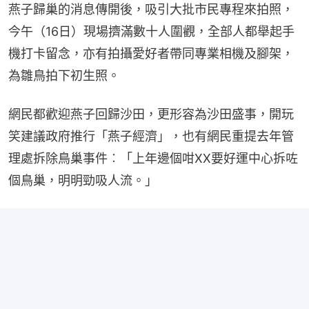
燕子歸巢的消息傳開後，吸引大批市民專程來拍照，
今午（16日）現場擠滿數十人圍觀，全部人都舉起手
機打卡留念，亦有拍攝愛好者帶同專業相機及腳架，
為雛鳥拍下初生照。
網民都歡迎燕子回歸沙田，更形容為沙田盛事，開玩
笑建議政府推行「燕子經濟」，也有網民重提去年管
理處拆除鳥巢事件︰「上年邊個咁XX要好運中心拆咗
個鳥巢，明明勁吸人流。」