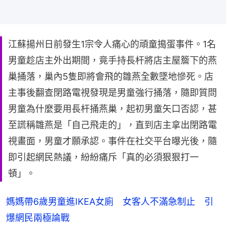
江蘇揚州日前發生1宗令人痛心的頑童搗蛋事件。1名
男童趁店主外出期間，竟手持長杆將店主屋簷下的燕
巢捅落，巢內5隻即將會飛的雛燕全數墜地慘死。店
主事後翻查閉路電視發現是男童強行捅落，隨即質問
男童為什麼要用長杆捅燕巢，起初男童矢口否認，甚
至謊稱雛燕是「自己飛走的」，直到店主拿出閉路電
視畫面，男童才願承認。事件在社交平台曝光後，隨
即引起網民熱議，紛紛痛斥「真的必須狠狠打一
頓」。
媽媽帶6歲男童進IKEA女廁 女客人不滿急制止 引
爆網民兩極論戰