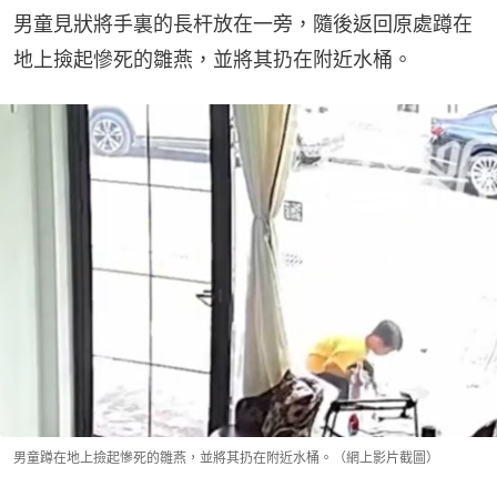
男童見狀將手裏的長杆放在一旁，隨後返回原處蹲在
地上撿起慘死的雛燕，並將其扔在附近水桶。
男童蹲在地上撿起慘死的雛燕，並將其扔在附近水桶。（網上影片截圖）