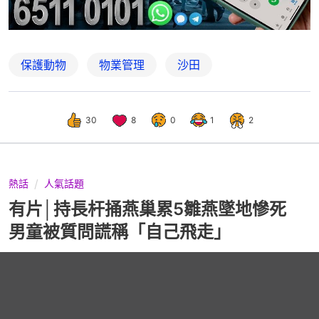
保護動物
物業管理
沙田
30
8
0
1
2
熱話
人氣話題
有片│持長杆捅燕巢累5雛燕墜地慘死
男童被質問謊稱「自己飛走」