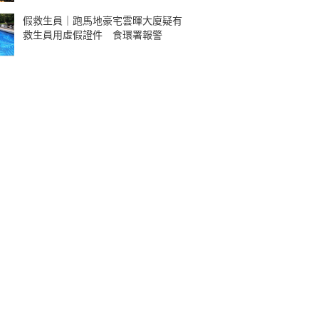
假救生員｜跑馬地豪宅雲暉大廈疑有
救生員用虛假證件 食環署報警