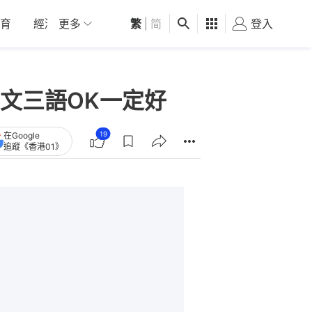
育
經濟
更多
01深圳
繁
觀點
|
简
健康
好食玩飛
登入
女
文三語OK一定好
19
在Google
追蹤《香港01》