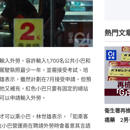
熱門文
入外勞，容許輸入1,700名公共小巴和
駕駛執照最少一年，並需接受考試、培
雄表示，雖然計劃在7月接受申請，但預
他又補充，紅色小巴只要有固定的總站
可以申請輸入外勞。
衞生署再檢
才可以乘小巴，林世雄表示，「如乘客
痛藥 2男
信小巴營運商在聘請外勞時會着意其言語