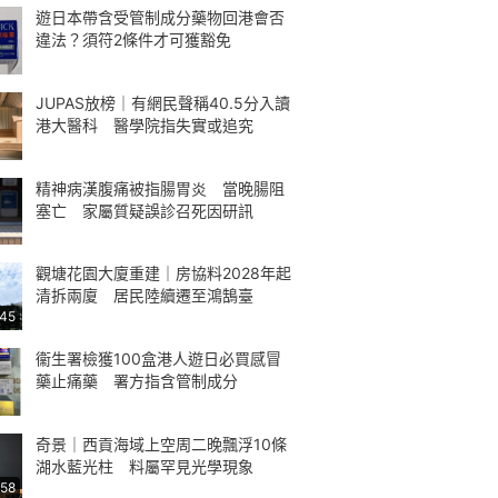
遊日本帶含受管制成分藥物回港會否
違法？須符2條件才可獲豁免
JUPAS放榜｜有網民聲稱40.5分入讀
港大醫科 醫學院指失實或追究
精神病漢腹痛被指腸胃炎 當晚腸阻
塞亡 家屬質疑誤診召死因研訊
觀塘花園大廈重建｜房協料2028年起
清拆兩廈 居民陸續遷至鴻鵠臺
:45
衞生署檢獲100盒港人遊日必買感冒
藥止痛藥 署方指含管制成分
奇景｜西貢海域上空周二晚飄浮10條
湖水藍光柱 料屬罕見光學現象
:58