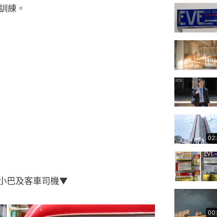
訓練。
02
個小巴及客車司機▼
00