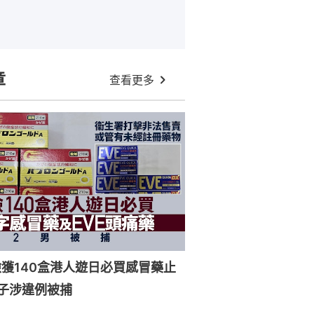
章
查看更多
獲140盒港人遊日必買感冒藥止
子涉違例被捕