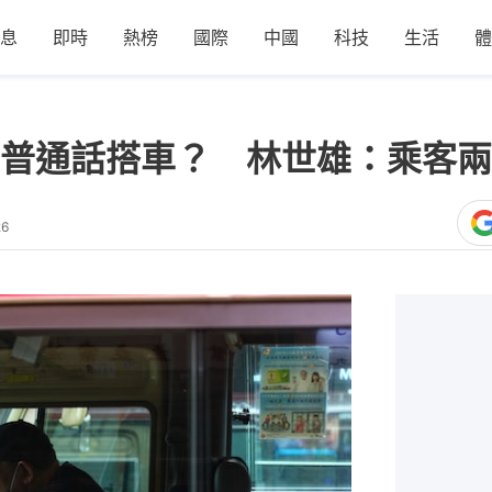
息
即時
熱榜
國際
中國
科技
生活
體
普通話搭車？ 林世雄：乘客兩
26