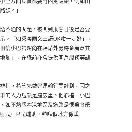
小巴方面其實都要有固定路線，例如由
路線。」
語不通的問題。被問到乘客日後是否要
示，「如乘客兩文三語OK咁一定好」，
相信小巴營運商在聘請外勞時會着意其
地啲」，在職前亦會提供客戶服務等訓
雄指，希望先做好運輸行業計劃，因之
車的人力短缺是最嚴重。他亦指，小巴
，如不熟悉本港地區及道路是很難將乘
用程式）只是輔助，熟嗰個地方係重