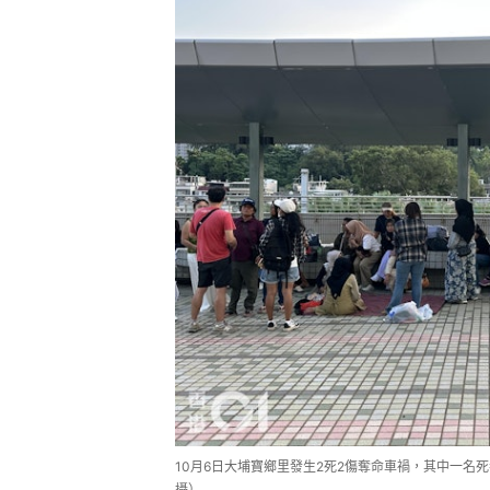
10月6日大埔寶鄉里發生2死2傷奪命車禍，其中一名死
攝）