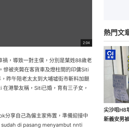
熱門文
2:04
總
共
時
間
車禍，導致一對主僕，分別是葉姓88歲老
。慘被夾斃在客貨車及燈柱間的印傭Siti
庭約兩年，昨午陪老太太到大埔墟街市斬料加餸
i 在港摯友稱，Siti已婚，育有三子女，
尖沙咀H8
ebook分享自己為僱主家佈置，準備迎接中
新義安男被
h di pasang menyambut nnti