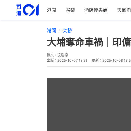
港聞
娛樂
酒店優惠碼
天氣消
港聞
突發
大埔奪命車禍｜印傭
撰文：
凌逸德
出版：
2025-10-07 18:21
更新：
2025-10-08 13:5