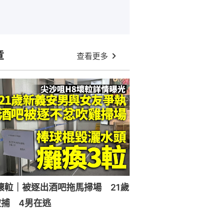
章
查看更多
壞𨋢｜被逐出酒吧拖馬掃場 21歲
捕 4男在逃