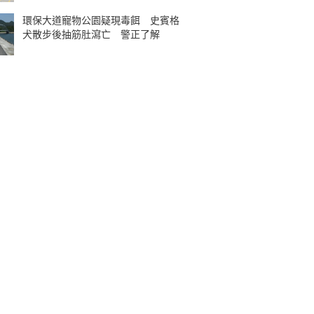
環保大道寵物公園疑現毒餌 史賓格
犬散步後抽筋肚瀉亡 警正了解