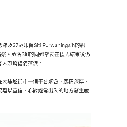
7歲印傭Siti Purwaningsih的親
祭。數名Siti的同鄉摯友在儀式結束後仍
，有人難掩傷痛落淚。
i在大埔墟街市一個平台聚會，感情深厚，
禍感難以置信，亦對經常出入的地方發生嚴