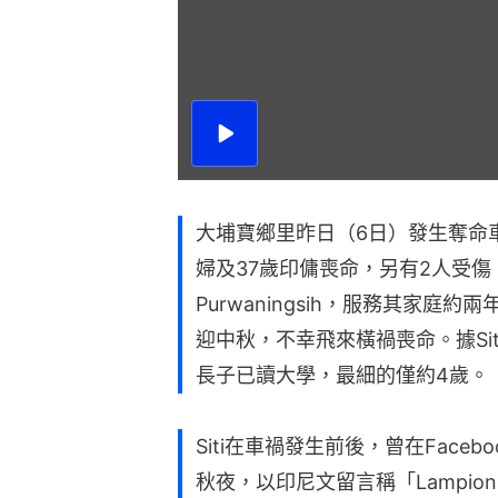
播
放
影
片
大埔寶鄉里昨日（6日）發生奪命
婦及37歲印傭喪命，另有2人受傷
Purwaningsih，服務其家
迎中秋，不幸飛來橫禍喪命。據Sit
長子已讀大學，最細的僅約4歲。
Siti在車禍發生前後，曾在Fac
秋夜，以印尼文留言稱「Lampion suda