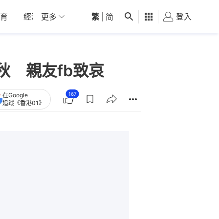
育
經濟
更多
01深圳
繁
觀點
|
简
健康
好食玩飛
登入
女
 親友fb致哀
167
在Google
追蹤《香港01》