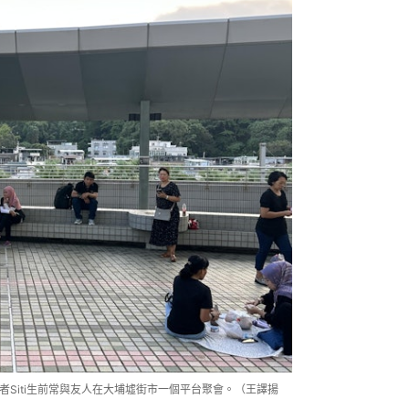
者Siti生前常與友人在大埔墟街市一個平台聚會。（王譯揚