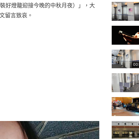
lan （已裝好燈籠迎接今晚的中秋月夜）」，大
文留言致哀。
00