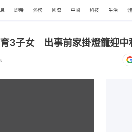
息
即時
熱榜
國際
中國
科技
生活
體
育3子女 出事前家掛燈籠迎中秋
6