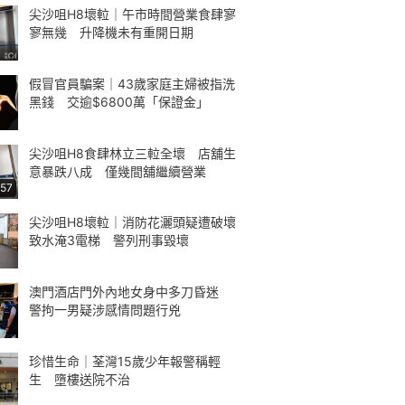
尖沙咀H8壞𨋢｜午市時間營業食肆寥
寥無幾 升降機未有重開日期
假冒官員騙案｜43歲家庭主婦被指洗
黑錢 交逾$6800萬「保證金」
尖沙咀H8食肆林立三𨋢全壞 店舖生
意暴跌八成 僅幾間舖繼續營業
:57
尖沙咀H8壞𨋢｜消防花灑頭疑遭破壞
致水淹3電梯 警列刑事毀壞
澳門酒店門外內地女身中多刀昏迷
警拘一男疑涉感情問題行兇
珍惜生命｜荃灣15歲少年報警稱輕
生 墮樓送院不治