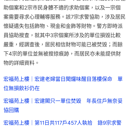
助個案和2宗市民身體不適的求助個案，以及一宗個
案需要尋求心理輔導服務。該7宗求警協助，涉及居民
懷疑遺失包括飾物、現金和金飾等財物。警方即時派
員協助搜查，就其中3宗個案所涉及的單位損毁比較
嚴重，經調查後，居民相信財物可能已被焚毁；而餘
下4宗的單位並無被搜掠痕跡，而居民亦未能提供財
物的詳細資料。
宏福苑上樓｜宏建老婦當日聞𤓓味醒目落樓保命 單
位無損飲衫仍在
宏福苑上樓｜宏建閣只一單位焚毀 年長住戶無奈妥
協回購
宏福苑上樓｜第11日共117戶457人執拾 錄9宗求警