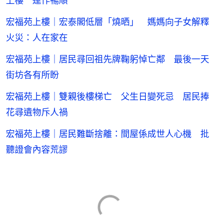
上樓 運作暢順
宏福苑上樓｜宏泰閣低層「燒晒」 媽媽向子女解釋
火災：人在家在
宏福苑上樓｜居民尋回祖先牌鞠躬悼亡鄰 最後一天
街坊各有所盼
宏福苑上樓｜雙親後樓梯亡 父生日變死忌 居民捧
花尋遺物斥人禍
宏福苑上樓｜居民難斷捨離：間屋係成世人心機 批
聽證會內容荒謬