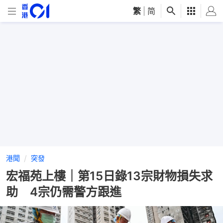
繁
|
简
港聞
突發
宏福苑上樓｜第15日錄13宗財物損失求
助 4宗仍需警方跟進