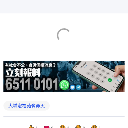
大埔宏福苑奪命火
1
0
2
0
1