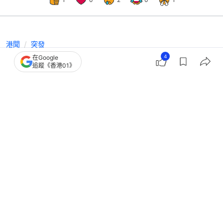
港聞
突發
4
在Google
宏福苑上樓｜第11日共117戶457人執
追蹤《香港01》
拾 錄9宗求警協助涉遺失財物
撰文：
林遠航