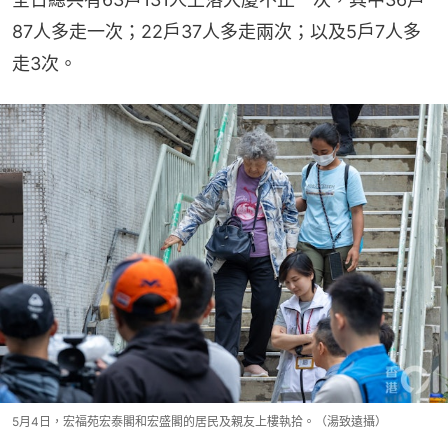
87人多走一次；22戶37人多走兩次；以及5戶7人多
走3次。
5月4日，宏福苑宏泰閣和宏盛閣的居民及親友上樓執拾。（湯致遠攝）