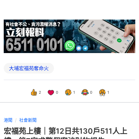
大埔宏福苑奪命火
2
0
1
0
1
港聞
社會新聞
宏福苑上樓｜第12日共130戶511人上