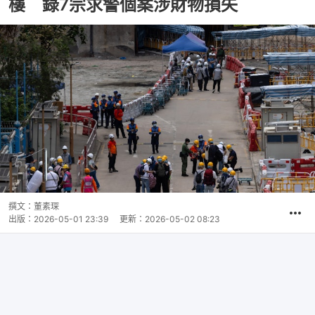
樓 錄7宗求警個案涉財物損失
撰文：
董素琛
出版：
2026-05-01 23:39
更新：
2026-05-02 08:23