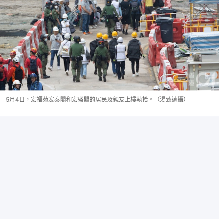
5月4日，宏福苑宏泰閣和宏盛閣的居民及親友上樓執拾。（湯致遠攝）