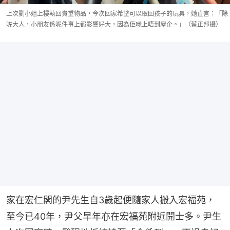
上次劉小姐上樓執回貴重物品，今次回家希望可以取回孩子的玩具，她直言：「除
咗大人，小朋友係呢件事上都影響好大，因為佢哋上唔到屋企。」（蔡正邦攝）
家在宏仁閣的尹先生自3歲起便隨家人搬入宏福苑，
至今已40年，尹父早年亦在宏福苑附近開士多。尹生