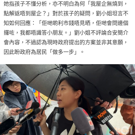
她指孩子不懂分析，亦不明白為何「我屋企無燒到，
點解返唔到屋企？」對於孩子的疑問，劉小姐坦言不
知如何回應：「佢哋啲利市錢唔見晒，佢哋會問邊個
攞咗，我都唔識答小朋友。」劉小姐不評論合安簡介
會內容，不過認為現時政府提出的方案並非其意願，
因此盼政府為居民「做多一步」。