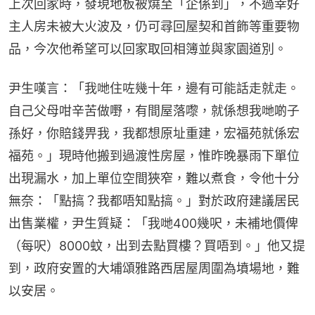
上次回家時，發現地板被燒至「企係到」，不過幸好
主人房未被大火波及，仍可尋回屋契和首飾等重要物
品，今次他希望可以回家取回相簿並與家園道別。
尹生嘆言：「我哋住咗幾十年，邊有可能話走就走。
自己父母咁辛苦做嘢，有間屋落嚟，就係想我哋啲子
孫好，你賠錢畀我，我都想原址重建，宏福苑就係宏
福苑。」現時他搬到過渡性房屋，惟昨晚暴雨下單位
出現漏水，加上單位空間狹窄，難以煮食，令他十分
無奈：「點搞？我都唔知點搞。」對於政府建議居民
出售業權，尹生質疑：「我哋400幾呎，未補地價俾
（每呎）8000蚊，出到去點買樓？買唔到。」他又提
到，政府安置的大埔頌雅路西居屋周圍為墳場地，難
以安居。