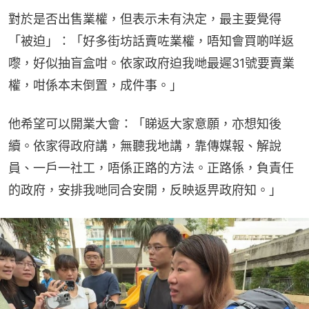
對於是否出售業權，但表示未有決定，最主要覺得
「被迫」：「好多街坊話賣咗業權，唔知會買啲咩返
嚟，好似抽盲盒咁。依家政府迫我哋最遲31號要賣業
權，咁係本末倒置，成件事。」
他希望可以開業大會：「睇返大家意願，亦想知後
續。依家得政府講，無聽我地講，靠傳媒報、解說
員、一戶一社工，唔係正路的方法。正路係，負責任
的政府，安排我哋同合安開，反映返畀政府知。」