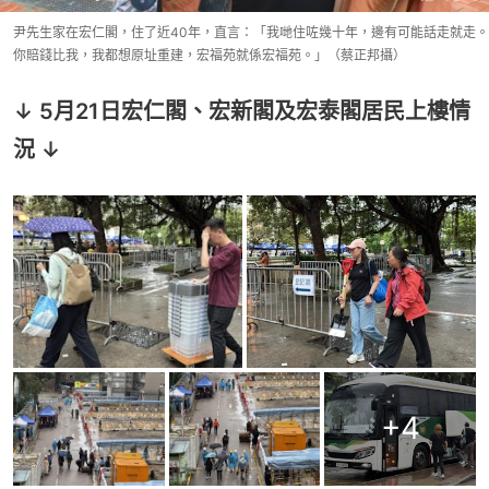
尹先生家在宏仁閣，住了近40年，直言：「我哋住咗幾十年，邊有可能話走就走。
你賠錢比我，我都想原址重建，宏福苑就係宏福苑。」（蔡正邦攝）
↓ 5月21日宏仁閣、宏新閣及宏泰閣居民上樓情
況 ↓
+
4