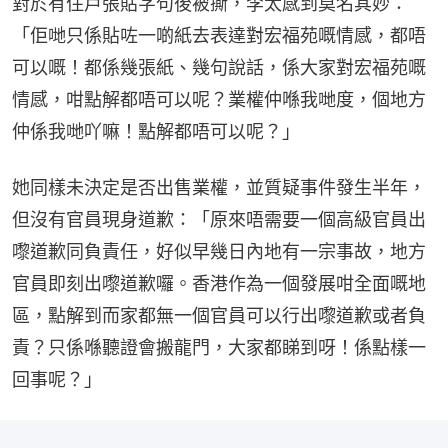
對於有住戶張貼字句後被撕，李太感到莫名其妙：
「佢哋只係貼咗一啲紙去表達對宏福苑嘅情感，都唔
可以嘅！都係幾張紙、幾句說話，係大家對宏福苑嘅
情感，咁點解都唔可以呢？業權仲喺我哋度，個地方
仲係我哋吖嘛！點解都唔可以呢？」
她同樣未決定是否出售業權，並質疑事件發生半年，
但沒有官員現身道歉：「原來唔需要一個高級官員出
嚟道歉同負責任，好似早幾日內地有一宗事故，地方
官員即刻出嚟道歉囉。香港作為一個發展咁全面嘅地
區，點解到而家都無一個官員可以行出嚟道歉或者負
責？只係喺聽證會搬龍門，大家都睇到呀！係點樣一
回事呢？」