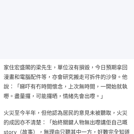
家住宏盛閣的梁先生，單位沒有損毀，今日預期拿回
漫畫和電腦配件等，亦會研究搬走可拆件的沙發。他
說：「睇吓有冇時間懷念，上次無時間，一開始就執
嘢。盡量攞，可能攞晒，情緒先會出嚟。」
火災至今半年，但他認為居民的意見未被聽取，火災
的成因亦不清楚：「始終關鍵人物無出嚟講佢自己嘅
story（故事），無理由只聽其中一方，好難完全知道