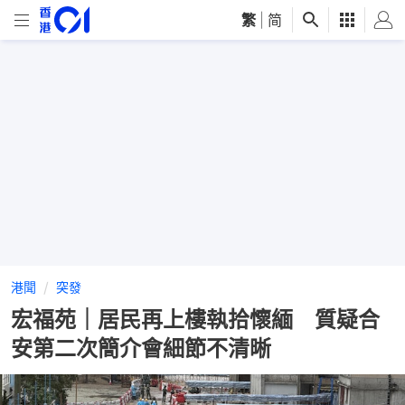
繁
|
简
港聞
突發
宏福苑｜居民再上樓執拾懷緬 質疑合
安第二次簡介會細節不清晰