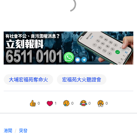
大埔宏福苑奪命火
宏福苑大火聽證會
0
1
0
0
0
港聞
突發