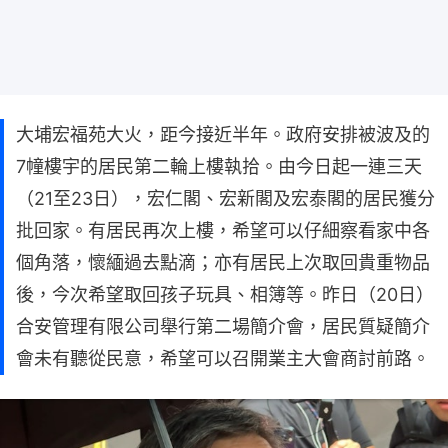
大埔宏福苑大火，距今接近半年。政府安排被波及的
7幢樓宇的居民第二輪上樓執拾。由今日起一連三天
（21至23日），宏仁閣、宏新閣及宏泰閣的居民獲分
批回家。有居民再次上樓，希望可以仔細察看家中各
個角落，懷緬過去點滴；亦有居民上次取回貴重物品
後，今次希望取回孩子玩具、相簿等。昨日（20日）
合安管理有限公司舉行第二場簡介會，居民質疑簡介
會未有聽從民意，希望可以召開業主大會商討前路。