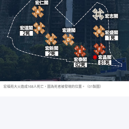
宏福苑大火造成168人死亡，圖為死者被發現的位置。（01製圖）