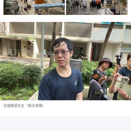
宏盛閣梁先生（蔡正邦攝）