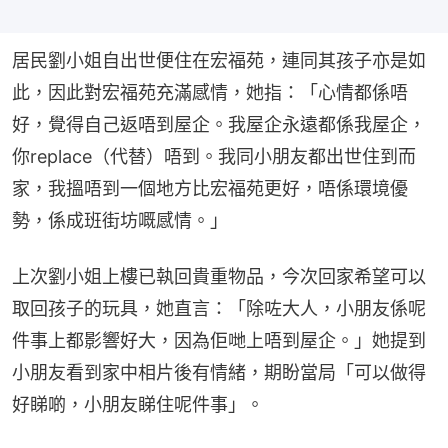
居民劉小姐自出世便住在宏福苑，連同其孩子亦是如
此，因此對宏福苑充滿感情，她指：「心情都係唔
好，覺得自己返唔到屋企。我屋企永遠都係我屋企，
你replace（代替）唔到。我同小朋友都出世住到而
家，我搵唔到一個地方比宏福苑更好，唔係環境優
勢，係成班街坊嘅感情。」
上次劉小姐上樓已執回貴重物品，今次回家希望可以
取回孩子的玩具，她直言：「除咗大人，小朋友係呢
件事上都影響好大，因為佢哋上唔到屋企。」她提到
小朋友看到家中相片後有情緒，期盼當局「可以做得
好睇啲，小朋友睇住呢件事」。