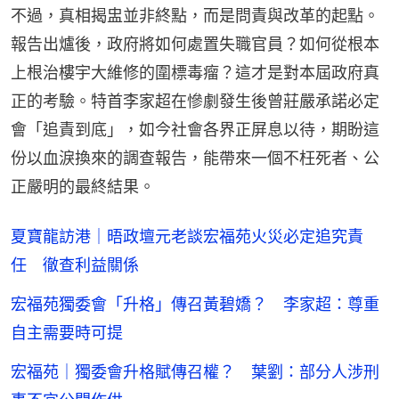
不過，真相揭盅並非終點，而是問責與改革的起點。
報告出爐後，政府將如何處置失職官員？如何從根本
上根治樓宇大維修的圍標毒瘤？這才是對本屆政府真
正的考驗。特首李家超在慘劇發生後曾莊嚴承諾必定
會「追責到底」，如今社會各界正屏息以待，期盼這
份以血淚換來的調查報告，能帶來一個不枉死者、公
正嚴明的最終結果。
夏寶龍訪港｜晤政壇元老談宏福苑火災必定追究責
任 徹查利益關係
宏福苑獨委會「升格」傳召黃碧嬌？ 李家超：尊重
自主需要時可提
宏福苑｜獨委會升格賦傳召權？ 葉劉：部分人涉刑