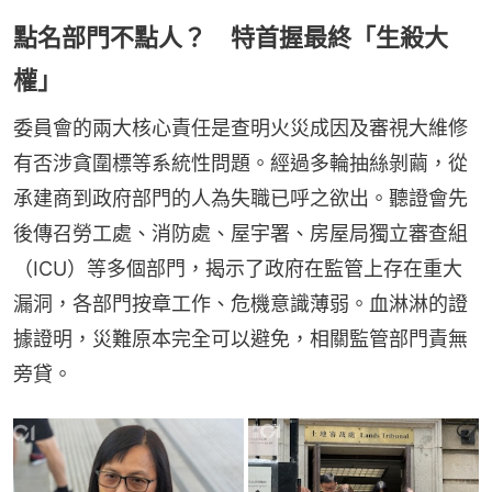
點名部門不點人？ 特首握最終「生殺大
權」
委員會的兩大核心責任是查明火災成因及審視大維修
有否涉貪圍標等系統性問題。經過多輪抽絲剝繭，從
承建商到政府部門的人為失職已呼之欲出。聽證會先
後傳召勞工處、消防處、屋宇署、房屋局獨立審查組
（ICU）等多個部門，揭示了政府在監管上存在重大
漏洞，各部門按章工作、危機意識薄弱。血淋淋的證
據證明，災難原本完全可以避免，相關監管部門責無
旁貸。