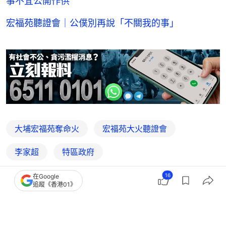
事不宜公開作供
宏福苑聽證會｜公僕別再說「不關我的事」
大埔宏福苑奪命火
宏福苑大火聽證會
李家超
特區政府
16
在Google
追蹤《香港01》
22
1
2
6
5