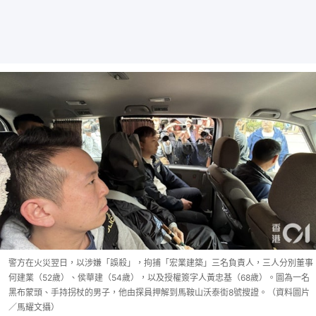
警方在火災翌日，以涉嫌「誤殺」，拘捕「宏業建築」三名負責人，三人分別董事
何建業（52歲）、侯華建（54歲），以及授權簽字人黃忠基（68歲）。圖為一名
黑布蒙頭、手持拐杖的男子，他由探員押解到馬鞍山沃泰街8號搜證。（資料圖片
／馬耀文攝）