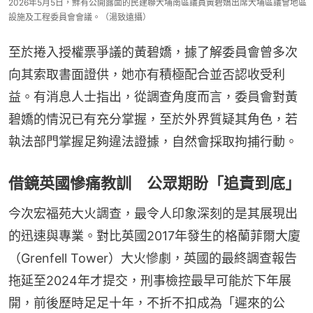
2026年5月5日，鮮有公開露面的民建聯大埔南區議員黃碧嬌出席大埔區議會地區
設施及工程委員會會議。（湯致遠攝）
至於捲入授權票爭議的黃碧嬌，據了解委員會曾多次
向其索取書面證供，她亦有積極配合並否認收受利
益。有消息人士指出，從調查角度而言，委員會對黃
碧嬌的情況已有充分掌握，至於外界質疑其角色，若
執法部門掌握足夠違法證據，自然會採取拘捕行動。
借鏡英國慘痛教訓 公眾期盼「追責到底」
今次宏福苑大火調查，最令人印象深刻的是其展現出
的迅速與專業。對比英國2017年發生的格蘭菲爾大廈
（Grenfell Tower）大火慘劇，英國的最終調查報告
拖延至2024年才提交，刑事檢控最早可能於下年展
開，前後歷時足足十年，不折不扣成為「遲來的公