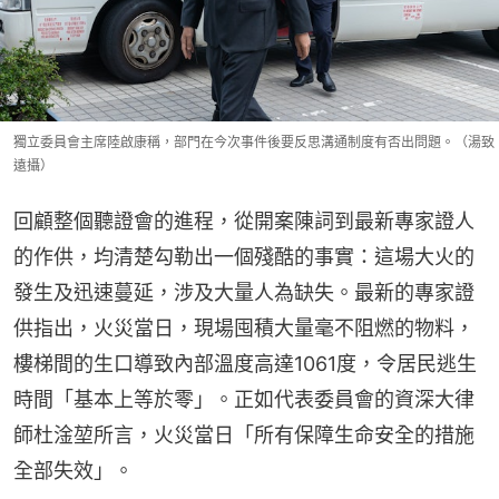
獨立委員會主席陸啟康稱，部門在今次事件後要反思溝通制度有否出問題。（湯致
遠攝）
回顧整個聽證會的進程，從開案陳詞到最新專家證人
的作供，均清楚勾勒出一個殘酷的事實：這場大火的
發生及迅速蔓延，涉及大量人為缺失。最新的專家證
供指出，火災當日，現場囤積大量毫不阻燃的物料，
樓梯間的生口導致內部溫度高達1061度，令居民逃生
時間「基本上等於零」。正如代表委員會的資深大律
師杜淦堃所言，火災當日「所有保障生命安全的措施
全部失效」。