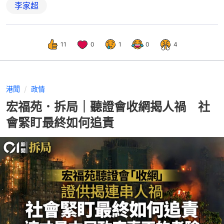
李家超
11
0
1
0
4
港聞
政情
宏福苑．拆局｜聽證會收網揭人禍 社
會緊盯最終如何追責