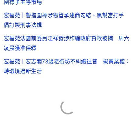
圍標爭主導市場
宏福苑｜警指圍標涉物管承建商勾結、黑幫當打手
倡訂製刑事法規
宏福苑法團前委員江祥發涉詐騙政府貸款被捕 周六
凌晨獲准保釋
宏福苑︱宏志閣73歲老街坊不糾纏往昔 擬賣業權：
轉環境過新生活