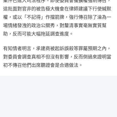
案件已進入司法程序。即使委員會獲擴權強制傳召，
這批面對官非的被告極大機會在律師建議下行使緘默
權，或以「不記得」作擋箭牌，強行傳召除了淪為一
場情緒發洩的政治公關秀，對釐清事實毫無實質幫
助，反而可能大幅拖延調查進度。
有知情者明言，承建商被起訴誤殺等罪屬預期之內，
對委員會調查真相不但沒有影響，反而倒過來證明當
初不傳召他們出席聽證會是合適做法。