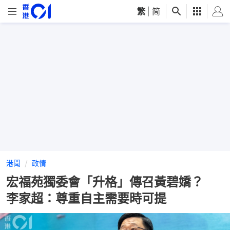
繁
|
简
港聞
政情
宏福苑獨委會「升格」傳召黃碧嬌？
李家超：尊重自主需要時可提