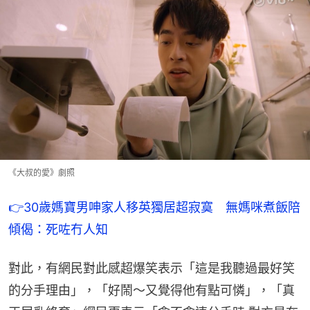
《大叔的愛》劇照
👉30歲媽寶男呻家人移英獨居超寂寞　無媽咪煮飯陪
傾偈：死咗冇人知
對此，有網民對此感超爆笑表示「這是我聽過最好笑
的分手理由」，「好鬧～又覺得他有點可憐」，「真