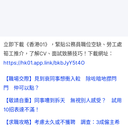
立即下載《香港01》，緊貼公務員職位空缺、勞工處
筍工推介，了解CV、面試致勝技巧！下載網址：
https://hk01.app.link/bkbJyY5t4O
【職場交際】見到衰同事想衝入𨋢 除咗暗地㩒閂
門 仲可以點？
【敬請自重】同事嘈到拆天 無視別人感受？ 試用
10招表達不滿！
【求職攻略】考慮太久或不獲聘 調查：3成僱主希