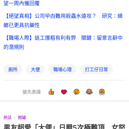
望一周內獲回覆
【絕望真相】公司曱甴難用殺蟲水遠攻？ 研究：蟑
螂已更具抗藥性
【職場人際】返工爆粗有利有弊 關鍵：留意言辭中
的潛規則
廁所
大便
職場心理
打工仔日常
搶先表達
熱話
開罐
男友超愛「大便」日屙5次極難頂 女怒