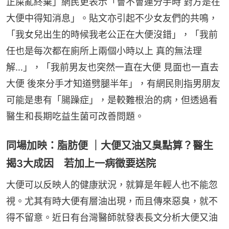
正屎亂終棄」網民更表示「會不會連分手時 對方是在
大便中得知消息」。貼文亦引起不少女友們的共鳴，
「我女兒出生的時候我老公正在大便沒錯」，「我前
任也是每次都在廁所上兩個小時以上 真的無法理
解…」，「我前男友也突然一直在大便 見面也一直去
大便 後來分手才知道劈腿半年」，有網民則指男朋友
可能是患有「腸躁症」，是較難根治的病，但透過看
醫生和長期吃益生菌可改善問題。
同場加映：脂肪便 ｜大便又油又臭點算？醫生
揭3大成因 若加上一病徵要送院
大便可以反映人的健康狀況，就算是年輕人也不能忽
視。尤其有時大便有層油出現，而且傳來惡臭，就不
得不留意。近日有台灣醫師就發表長文分析大便又油