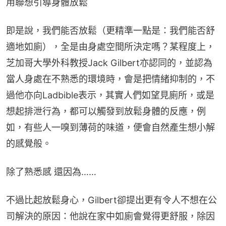
用聯想引導身體放鬆
即是說，我們能否放鬆（更精準一點是：我們能否舒
適地如廁），全是由身處空間所決定嗎？某程度上，
芝加哥大學外科教授Jack Gilbert亦認同的，並認為
當人身處在不熟悉的環境時，會是把情緒抑制的，不
過他亦向Ladbible表示，其實人們如望見廁所，或是
想起排泄行為，都可以觸發到放鬆身體的反應，例
如，有些人一嗅到薄荷的味道，便會自然產生想小解
的感覺般。
除了熟悉感 還因為……
不過比起放鬆身心，Gilbert卻提出更有令人不想在公
司解決的原因：他說在家中如廁會覺得更舒服，除因