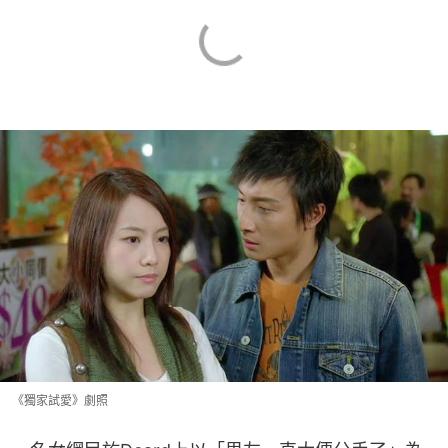
《獨家試愛》劇照