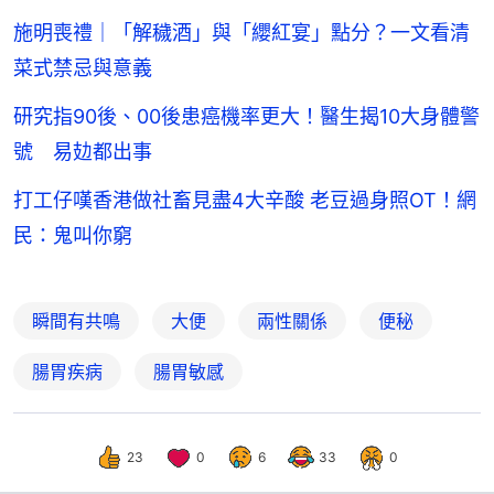
施明喪禮｜「解穢酒」與「纓紅宴」點分？一文看清
菜式禁忌與意義
研究指90後、00後患癌機率更大！醫生揭10大身體警
號 易攰都出事
打工仔嘆香港做社畜見盡4大辛酸 老豆過身照OT！網
民：鬼叫你窮
瞬間有共鳴
大便
兩性關係
便秘
腸胃疾病
腸胃敏感
23
0
6
33
0