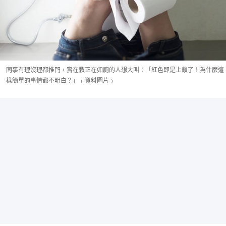
同事有理沒理都推門，實在教正在如廁的人想大叫：「紅色即是上鎖了！為什麼這
樣簡單的事情都不明白？」﹙資料圖片﹚