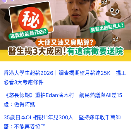
香港大學生起薪2026｜調查揭期望月薪達25K 揾工
必看3大考慮條件
《悠長假期》重拍Edan演木村 網民熱議與Ali差15
歲：做得阿媽
35歲日本OL相親11年見300人！堅持嫁年收千萬帥
哥：不能再妥協了