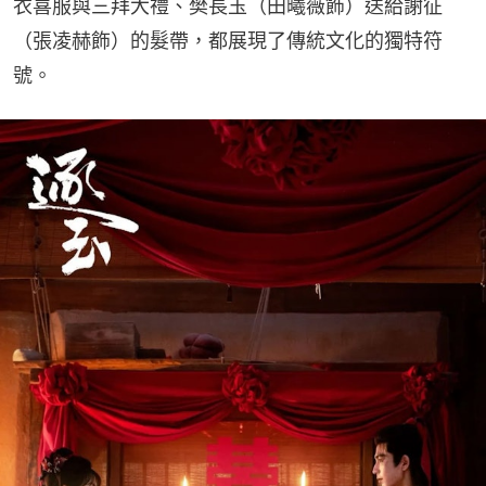
衣喜服與三拜大禮、樊長玉（田曦薇飾）送給謝征
（張凌赫飾）的髮帶，都展現了傳統文化的獨特符
號。