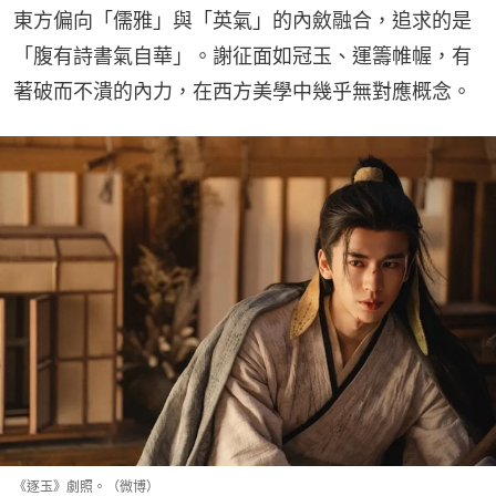
東方偏向「儒雅」與「英氣」的內斂融合，追求的是
「腹有詩書氣自華」。謝征面如冠玉、運籌帷幄，有
著破而不潰的內力，在西方美學中幾乎無對應概念。
《逐玉》劇照。（微博）