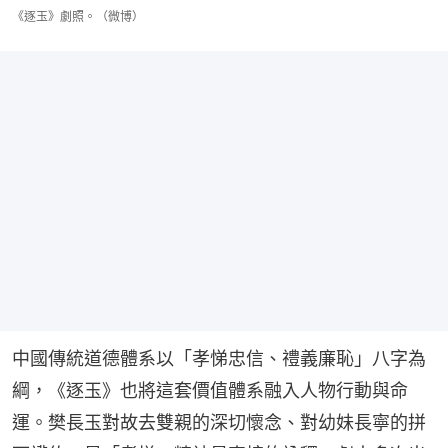
《逐玉》劇照。（微博）
中國傳統道德體系以「孝悌忠信、禮義廉恥」八字為
綱，《逐玉》也將這套價值體系融入人物行動與命
運。樊長玉對故去雙親的深切懷念、對幼妹長寧的拼