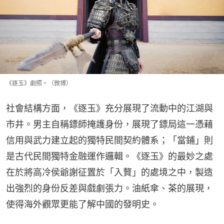
《逐玉》劇照。（微博）
社會結構方面，《逐玉》充分展現了流動中的江湖與
市井。男主自稱鏢師掩護身份，展現了鏢局這一憑藉
信用與武力建立起的獨特民間契約體系；「當鋪」則
是古代民間獨特金融運作邏輯。《逐玉》的最妙之處
在於將高冷侯爺謝征置於「入贅」的處境之中，製造
出強烈的身份反差與戲劇張力。油紙傘、茶的展現，
使得海外觀眾更能了解中國的發明史。