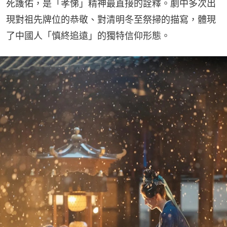
死護佑，是「孝悌」精神最直接的詮釋。劇中多次出
現對祖先牌位的恭敬、對清明冬至祭掃的描寫，體現
了中國人「慎終追遠」的獨特信仰形態。