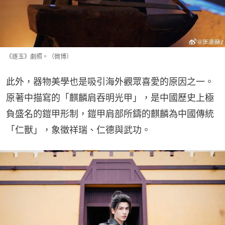
《逐玉》劇照。（微博）
此外，器物美學也是吸引海外觀眾喜愛的原因之一。
原著中描寫的「麒麟肩吞明光甲」，是中國歷史上極
負盛名的鎧甲形制，鎧甲肩部所鑄的麒麟為中國傳統
「仁獸」，象徵祥瑞、仁德與武功。