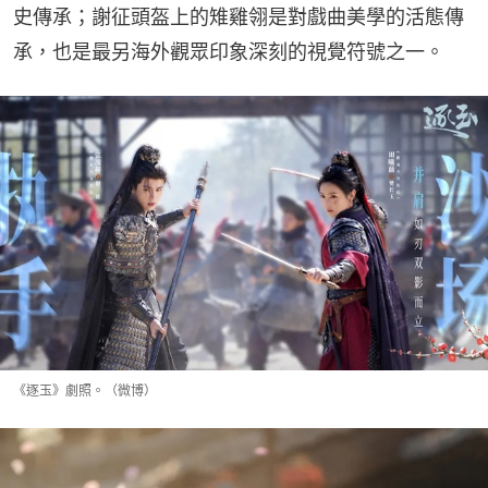
史傳承；謝征頭盔上的雉雞翎是對戲曲美學的活態傳
承，也是最另海外觀眾印象深刻的視覺符號之一。
《逐玉》劇照。（微博）