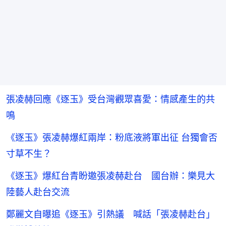
張凌赫回應《逐玉》受台灣觀眾喜愛：情感產生的共
鳴
《逐玉》張凌赫爆紅兩岸：粉底液將軍出征 台獨會否
寸草不生？
《逐玉》爆紅台青盼邀張凌赫赴台 國台辦：樂見大
陸藝人赴台交流
鄭麗文自曝追《逐玉》引熱議 喊話「張凌赫赴台」