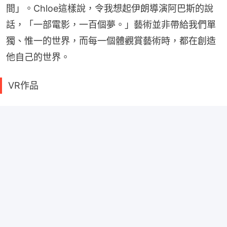
間」。Chloe這樣說，令我想起伊朗導演阿巴斯的說
話，「一部電影，一百個夢。」藝術並非帶給我們單
獨、惟一的世界，而每一個體觀賞藝術時，都在創造
他自己的世界。
VR作品