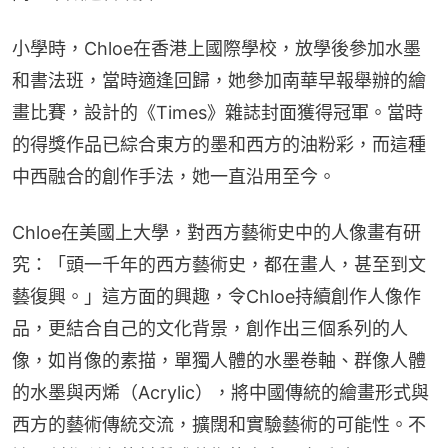
小學時，Chloe在香港上國際學校，放學後參加水墨
和書法班，當時適逢回歸，她參加南華早報舉辦的繪
畫比賽，設計的《Times》雜誌封面獲得冠軍。當時
的得獎作品已綜合東方的墨和西方的油粉彩，而這種
中西融合的創作手法，她一直沿用至今。
Chloe在美國上大學，對西方藝術史中的人像畫有研
究：「頭一千年的西方藝術史，都在畫人，甚至到文
藝復興。」這方面的興趣，令Chloe持續創作人像作
品，更結合自己的文化背景，創作出三個系列的人
像，如肖像的素描，單獨人體的水墨卷軸、群像人體
的水墨與丙烯（Acrylic），將中國傳統的繪畫形式與
西方的藝術傳統交流，擴闊和實驗藝術的可能性。不