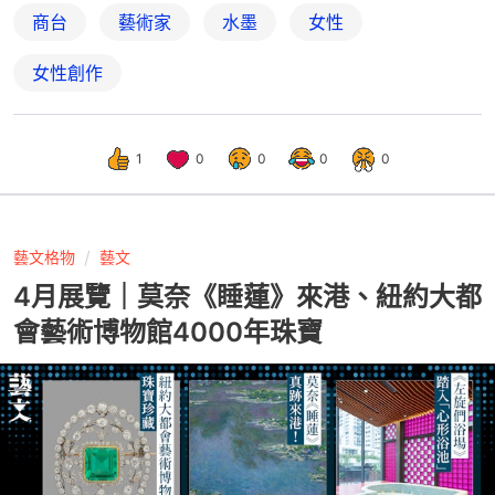
商台
藝術家
水墨
女性
女性創作
1
0
0
0
0
藝文格物
藝文
4月展覽｜莫奈《睡蓮》來港、紐約大都
會藝術博物館4000年珠寶