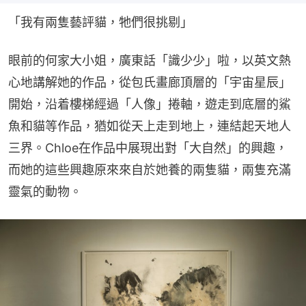
「我有兩隻藝評貓，牠們很挑剔」
眼前的何家大小姐，廣東話「識少少」啦，以英文熱
心地講解她的作品，從包氏畫廊頂層的「宇宙星辰」
開始，沿着樓梯經過「人像」捲軸，遊走到底層的鯊
魚和貓等作品，猶如從天上走到地上，連結起天地人
三界。Chloe在作品中展現出對「大自然」的興趣，
而她的這些興趣原來來自於她養的兩隻貓，兩隻充滿
靈氣的動物。