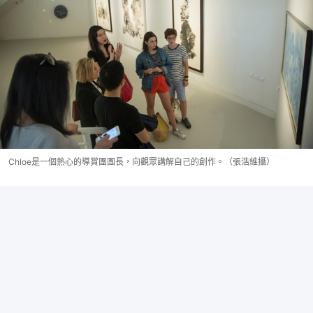
Chloe是一個熱心的導賞團團長，向觀眾講解自己的創作。（張浩維攝）