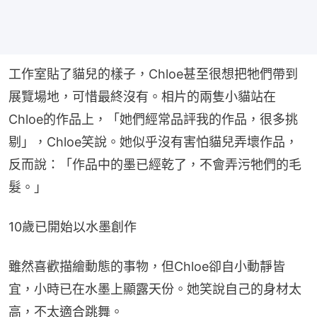
工作室貼了貓兒的樣子，Chloe甚至很想把牠們帶到
展覽場地，可惜最終沒有。相片的兩隻小貓站在
Chloe的作品上，「她們經常品評我的作品，很多挑
剔」，Chloe笑說。她似乎沒有害怕貓兒弄壞作品，
反而說：「作品中的墨已經乾了，不會弄污牠們的毛
髮。」
10歲已開始以水墨創作
雖然喜歡描繪動態的事物，但Chloe卻自小動靜皆
宜，小時已在水墨上顯露天份。她笑說自己的身材太
高，不太適合跳舞。