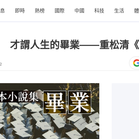
息
即時
熱榜
國際
中國
科技
生活
體
 才謂人生的畢業——重松清《
2