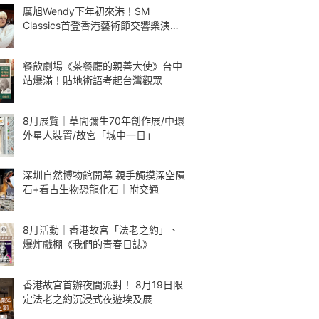
厲旭Wendy下年初來港！SM
Classics首登香港藝術節交響樂演繹
Kpop
餐飲劇場《茶餐廳的親善大使》台中
站爆滿！貼地術語考起台灣觀眾
8月展覽｜草間彌生70年創作展/中環
外星人裝置/故宮「城中一日」
深圳自然博物館開幕 親手觸摸深空隕
石+看古生物恐龍化石｜附交通
8月活動｜香港故宮「法老之約」、
爆炸戲棚《我們的青春日誌》
香港故宮首辦夜間派對！ 8月19日限
定法老之約沉浸式夜遊埃及展