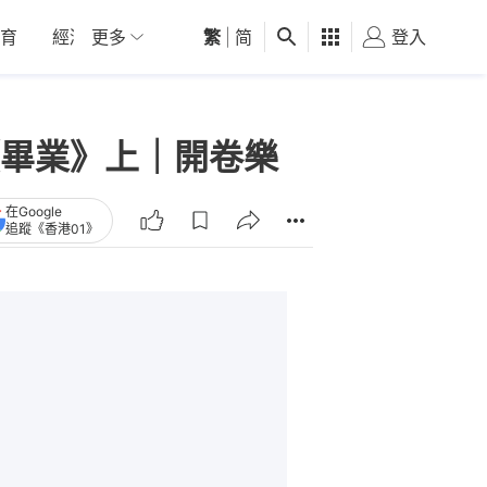
育
經濟
更多
01深圳
繁
觀點
|
简
健康
好食玩飛
登入
女
畢業》上｜開卷樂
在Google
追蹤《香港01》