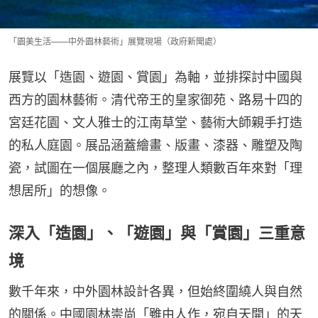
「園美生活——中外園林藝術」展覽現場（政府新聞處）
展覽以「造園、遊園、賞園」為軸，並排探討中國與
西方的園林藝術。清代帝王的皇家御苑、路易十四的
宮廷花園、文人雅士的江南草堂、藝術大師親手打造
的私人庭園。展品涵蓋繪畫、版畫、漆器、雕塑及陶
瓷，試圖在一個展廳之內，整理人類數百年來對「理
想居所」的想像。
深入「造園」、「遊園」與「賞園」三重意
境
數千年來，中外園林設計各異，但始終圍繞人與自然
的關係。中國園林崇尚「雖由人作，宛自天開」的天