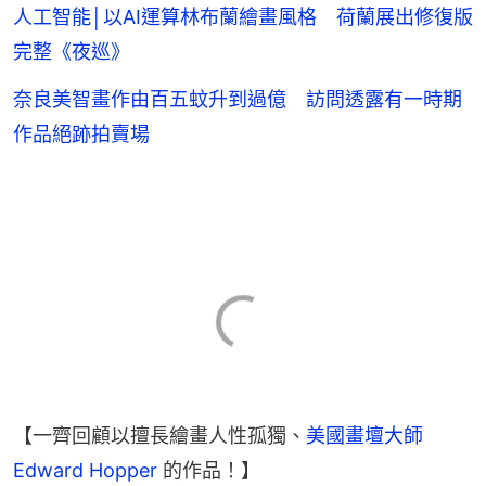
人工智能│以AI運算林布蘭繪畫風格 荷蘭展出修復版
完整《夜巡》
奈良美智畫作由百五蚊升到過億 訪問透露有一時期
作品絕跡拍賣場
【一齊回顧以擅長繪畫人性孤獨、
美國畫壇大師 
Edward Hopper
 的作品！】