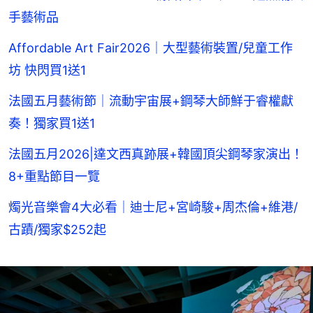
手藝術品
Affordable Art Fair2026｜大型藝術裝置/兒童工作
坊 快閃買1送1
法國五月藝術節｜流動宇宙展+鋼琴大師鮮于睿權獻
奏！獨家買1送1
法國五月2026|達文西真跡展+韓國頂尖鋼琴家演出！
8+重點節目一覽
燭光音樂會4大必看｜迪士尼+宮崎駿+周杰倫+維港/
古蹟/獨家$252起