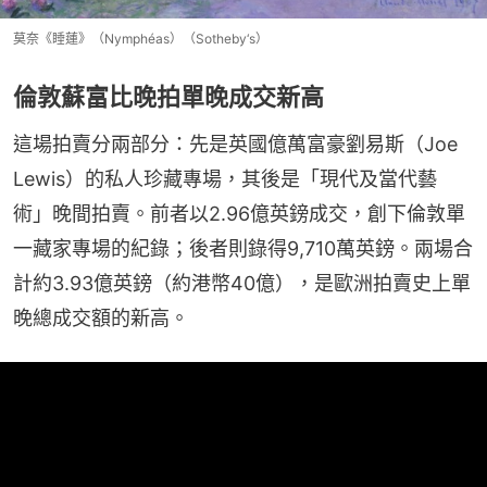
莫奈《睡蓮》（Nymphéas）（Sotheby‘s）
倫敦蘇富比晚拍單晚成交新高
這場拍賣分兩部分：先是英國億萬富豪劉易斯（Joe 
Lewis）的私人珍藏專場，其後是「現代及當代藝
術」晚間拍賣。前者以2.96億英鎊成交，創下倫敦單
一藏家專場的紀錄；後者則錄得9,710萬英鎊。兩場合
計約3.93億英鎊（約港幣40億），是歐洲拍賣史上單
晚總成交額的新高。