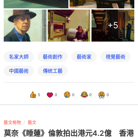
+
5
名家大師
藝術創作
藝術家
視覺藝術
中國藝術
傳統工藝
5
0
0
0
0
藝文格物
藝文
莫奈《睡蓮》倫敦拍出港元4.2億 香港