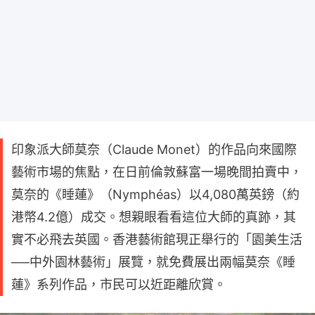
印象派大師莫奈（Claude Monet）的作品向來國際
藝術市場的焦點，在日前倫敦蘇富一場晚間拍賣中，
莫奈的《睡蓮》（Nymphéas）以4,080萬英鎊（約
港幣4.2億）成交。想親眼看看這位大師的真跡，其
實不必飛去英國。香港藝術館現正舉行的「園美生活
──中外園林藝術」展覽，就免費展出兩幅莫奈《睡
蓮》系列作品，市民可以近距離欣賞。