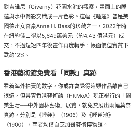
對吉維尼（Giverny）花園水池的觀察，畫面上的睡
蓮與水中倒影交織成一片色彩。這幅《睡蓮》曾是美
國德州女富豪Anne H. Bass的珍藏之一，2022年時
在紐約佳士得以5,649萬美元（約4.43 億港元）成
交，不過短短四年後畫作再度轉手，帳面價值實質下
跌約12%。
香港藝術館免費看「同款」真跡
看着海外拍賣的數字，你或許會覺得這類作品離自己
很遠，但其實香港藝術館（HKMoA）現正舉行的「園
美生活──中外園林藝術」展覽，就免費展出兩幅莫奈
真跡，分別是《睡蓮》（1906）及《睡蓮池》
（1900），兩者均借自芝加哥藝術博物館。