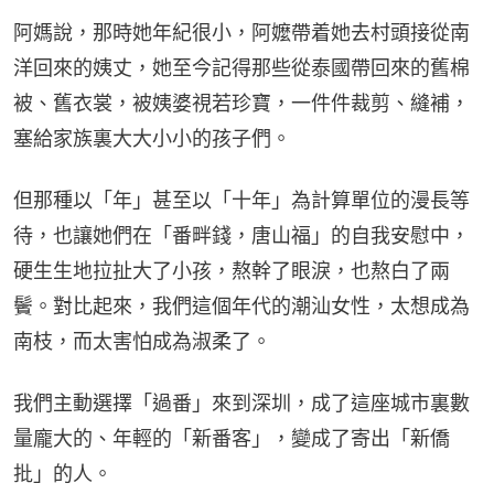
阿媽說，那時她年紀很小，阿嬤帶着她去村頭接從南
洋回來的姨丈，她至今記得那些從泰國帶回來的舊棉
被、舊衣裳，被姨婆視若珍寶，一件件裁剪、縫補，
塞給家族裏大大小小的孩子們。
但那種以「年」甚至以「十年」為計算單位的漫長等
待，也讓她們在「番畔錢，唐山福」的自我安慰中，
硬生生地拉扯大了小孩，熬幹了眼淚，也熬白了兩
鬢。對比起來，我們這個年代的潮汕女性，太想成為
南枝，而太害怕成為淑柔了。
我們主動選擇「過番」來到深圳，成了這座城市裏數
量龐大的、年輕的「新番客」，變成了寄出「新僑
批」的人。