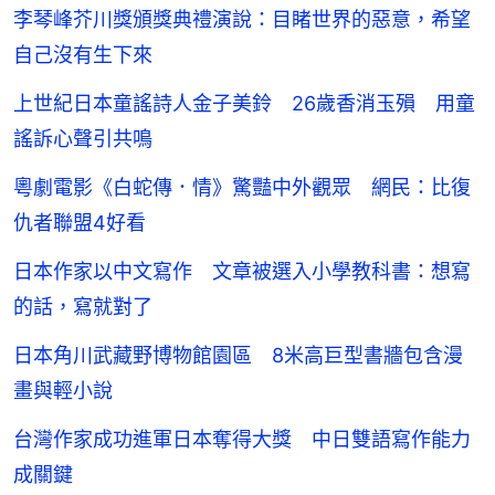
李琴峰芥川獎頒獎典禮演說：目睹世界的惡意，希望
自己沒有生下來
上世紀日本童謠詩人金子美鈴 26歲香消玉殞 用童
謠訴心聲引共鳴
粵劇電影《白蛇傳．情》驚豔中外觀眾 網民：比復
仇者聯盟4好看
日本作家以中文寫作 文章被選入小學教科書：想寫
的話，寫就對了
日本角川武藏野博物館園區 8米高巨型書牆包含漫
畫與輕小說
台灣作家成功進軍日本奪得大獎 中日雙語寫作能力
成關鍵