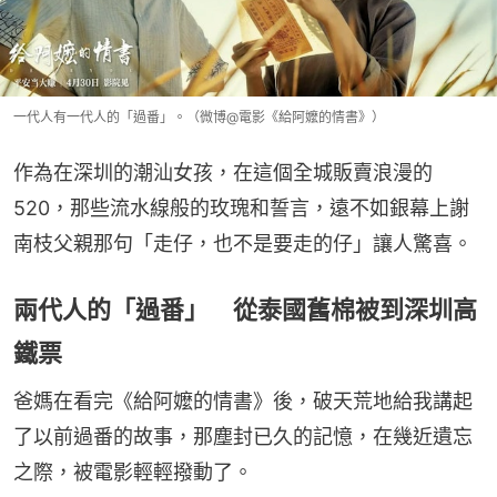
一代人有一代人的「過番」。（微博@電影《給阿嬤的情書》）
作為在深圳的潮汕女孩，在這個全城販賣浪漫的
520，那些流水線般的玫瑰和誓言，遠不如銀幕上謝
南枝父親那句「走仔，也不是要走的仔」讓人驚喜。
兩代人的「過番」 從泰國舊棉被到深圳高
鐵票
爸媽在看完《給阿嬤的情書》後，破天荒地給我講起
了以前過番的故事，那塵封已久的記憶，在幾近遺忘
之際，被電影輕輕撥動了。