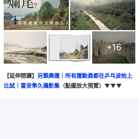
+
16
【延伸閱讀】
另類奧運｜所有運動員都在乒乓波枱上
比試｜富安隼久攝影集
（點圖放大預覽）▼▼▼