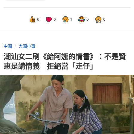
6
0
1
0
0
中國
大國小事
潮汕女二刷《給阿嬤的情書》：不是賢
惠是講情義 拒絕當「走仔」