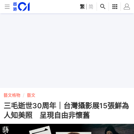
繁
|
简
藝文格物
藝文
三毛逝世30周年｜台灣攝影展15張鮮為
人知美照 呈現自由非懷舊