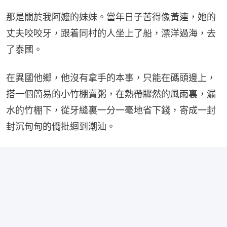
那是關於我阿嬤的妹妹。當年日子苦得像黃連，她的
丈夫咬咬牙，跟着同村的人坐上了船，漂洋過海，去
了泰國。
在異國他鄉，他沒有拿手的本事，只能在碼頭邊上，
搭一個簡易的小竹棚賣粥，在熱帶驟然的風雨裏，漏
水的竹棚下，從牙縫裏一分一毫地省下錢，寄成一封
封沉甸甸的僑批迴到潮汕。