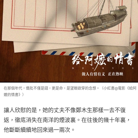
在那個年代，僑批不僅是錢，更是命，是望眼欲穿的念想。（小紅書@電影《給阿
嬤的情書》）
讓人欣慰的是，她的丈夫不像鄭木生那樣一去不復
返，徹底消失在南洋的煙波裏。在往後的幾十年裏，
他斷斷續續地回來過一兩次。