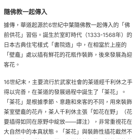
隨佛教一起傳入
據傳，華道起源於6世紀中葉隨佛教一起傳入的「佛
前供花」習俗。誕生於室町時代（1333-1568年）的
日本古典住宅樣式「書院造」中，在相當於上座的
「壁龕」處以插有鮮花的花瓶作裝飾，後來發展為迎
客花。
16世紀末，主要流行於武家社會的茶道經千利休之手
得以完善，在茶道的發展過程中誕生了「茶花」。
「茶花」是根據季節、意趣和來客的不同，用來裝飾
茶室壁龕的花卉，茶人千利休主張「如花在野」（花
要插得如同在原野中綻放——譯注），非常重視花在
大自然中的本真狀態。「茶花」與裝飾性插花截然不