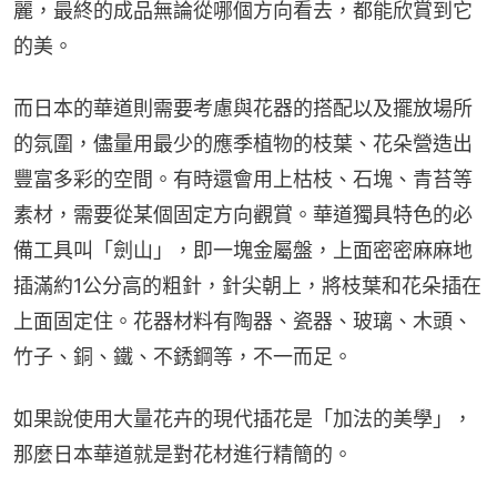
麗，最終的成品無論從哪個方向看去，都能欣賞到它
的美。
而日本的華道則需要考慮與花器的搭配以及擺放場所
的氛圍，儘量用最少的應季植物的枝葉、花朵營造出
豐富多彩的空間。有時還會用上枯枝、石塊、青苔等
素材，需要從某個固定方向觀賞。華道獨具特色的必
備工具叫「劍山」，即一塊金屬盤，上面密密麻麻地
插滿約1公分高的粗針，針尖朝上，將枝葉和花朵插在
上面固定住。花器材料有陶器、瓷器、玻璃、木頭、
竹子、銅、鐵、不銹鋼等，不一而足。
如果說使用大量花卉的現代插花是「加法的美學」，
那麼日本華道就是對花材進行精簡的。