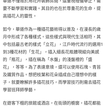
華道不僅限於用花卉裝飾房間，還重視禮儀舉止，需
要不斷學習和實踐。其目的也在於尊重花的生命，提
高插花人的靈性。
如今，華道作為一種插花藝術得以普及，在漫長的歲
月中形成了各種樣式。這些樣式與現代生活相符，其
中包括最古老的樣式「立花」，江戶時代流行的選用1
到3種花材的「生花」，插入細長花瓶體現縱向美感
的「瓶花」，插在稱為「水盤」的淺盤裡的「盛
花」，等等。為了表達意境，還可以使用石塊、青苔
及鐵質作品。想把枝葉和花朵插成自己理想中的樣
子，就要瞭解許多插花技巧，而學習技巧則需去插花
學習班拜師學藝。
在遊客下榻的旅館或酒店，在街頭的櫥窗，插花都能