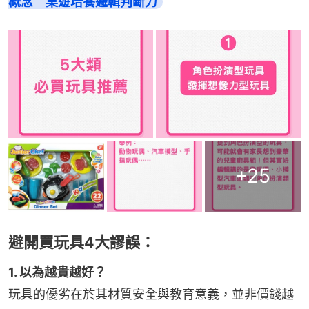
概念　桌遊培養邏輯判斷力
+
25
避開買玩具4大謬誤：
1. 以為越貴越好？
玩具的優劣在於其材質安全與教育意義，並非價錢越