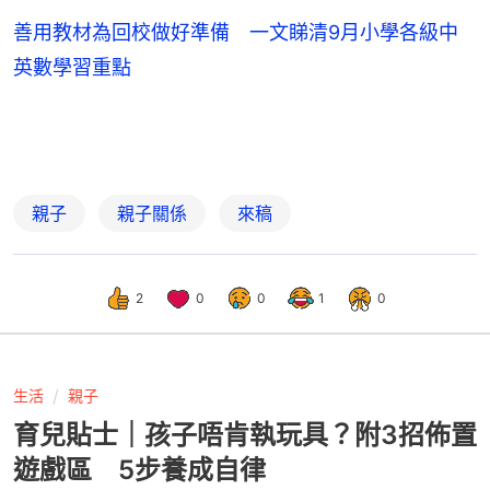
善用教材為回校做好準備 一文睇清9月小學各級中
英數學習重點
親子
親子關係
來稿
2
0
0
1
0
生活
親子
育兒貼士｜孩子唔肯執玩具？附3招佈置
遊戲區 5步養成自律