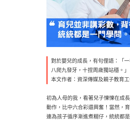
對於嬰兒的成長，有句俚語：「一
八爬九發牙，十捏周歲獨站穩。」
本文作者：資深傳媒及親子教育工
初為人母的我，看著兒子㦡㦡在成長
動作，比中六合彩還興奮！當然，育
連為孩子循序漸進煮糊仔，統統都是