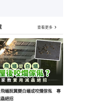
章
查看更多
｜飛蟻脫翼變白蟻或咬爛傢俬 專
滅蟲絕招