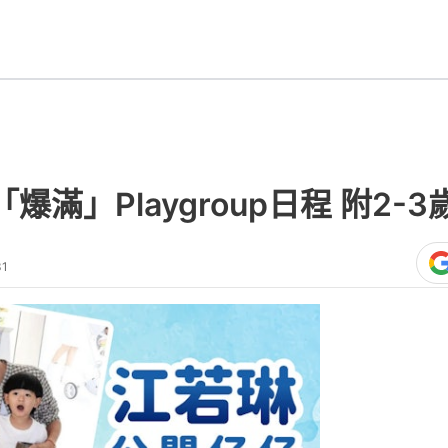
滿」Playgroup日程 附2-
31