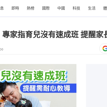
息
即時
熱榜
國際
中國
科技
生活
體
】專家指育兒沒有速成班 提醒家
:00