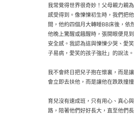
我常覺得世界很奇妙！父母親力親為
感受得到。像㦡㦡初生時，我們把他
間，他約四個月大轉睡BB床後，依
他晚上驚醒或餓醒時，張開眼便見到
安全感。我認為這與㦡㦡少哭、愛笑
子易病，愛笑的孩子強壯」的說法。
我不會終日把兒子抱在懷裏，而是讓
會立即去扶他，而是讓他在跌跌撞撞
育兒沒有速成班，只有用心、真心與
路，陪著他們好好長大，直至他們長