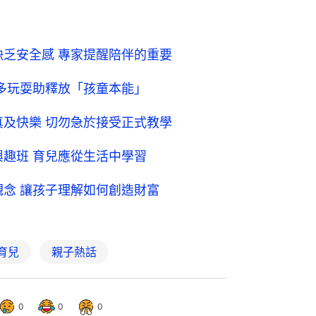
缺乏安全感 專家提醒陪伴的重要
 多玩耍助釋放「孩童本能」
真及快樂 切勿急於接受正式教學
興趣班 育兒應從生活中學習
觀念 讓孩子理解如何創造財富
育兒
親子熱話
0
0
0