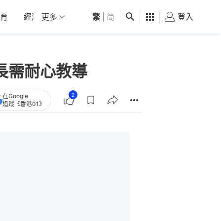
育
經濟
更多
01深圳
繁
觀點
|
简
健康
好食玩飛
登入
女
長需耐心教導
2
在Google
追蹤《香港01》