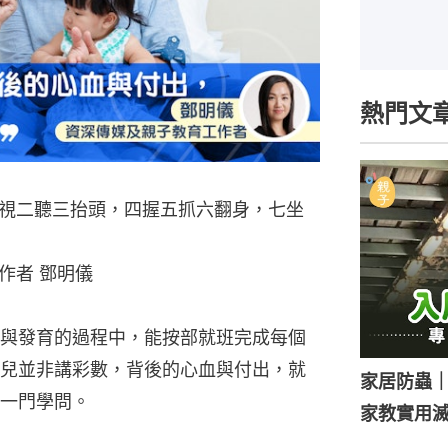
熱門文
視二聽三抬頭，四握五抓六翻身，七坐
作者 鄧明儀
與發育的過程中，能按部就班完成每個
兒並非講彩數，背後的心血與付出，就
家居防蟲
一門學問。
家教實用