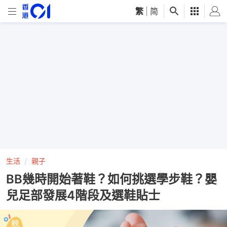
繁
|
简
生活
親子
BB幾時開始著鞋？如何挑選學步鞋？嬰
兒足部發展4階段及選鞋貼士