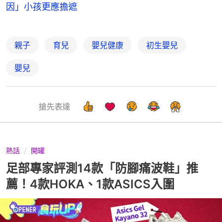
因」小孩更應擔遮
親子
育兒
嬰兒健康
初生嬰兒
嬰兒
搶先表達
熱話
開罐
足部專家評測14款「防腳痛波鞋」推
薦！4款HOKA、1款ASICS入圍