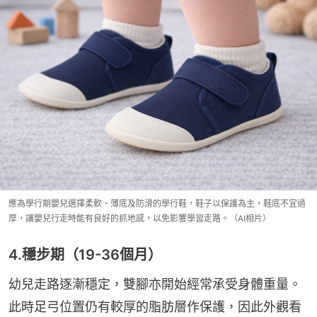
應為學行期嬰兒選擇柔軟、薄底及防滑的學行鞋，鞋子以保護為主，鞋底不宜過
厚，讓嬰兒行走時能有良好的抓地感，以免影響學習走路。（AI相片）
4.穩步期（19-36個月）
幼兒走路逐漸穩定，雙腳亦開始經常承受身體重量。
此時足弓位置仍有較厚的脂肪層作保護，因此外觀看