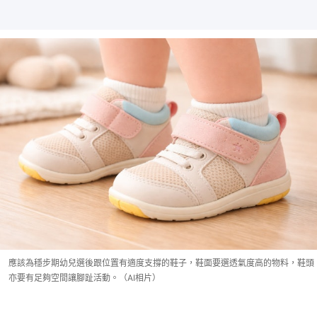
應該為穩步期幼兒選後跟位置有適度支撐的鞋子，鞋面要選透氣度高的物料，鞋頭
亦要有足夠空間讓腳趾活動。（AI相片）