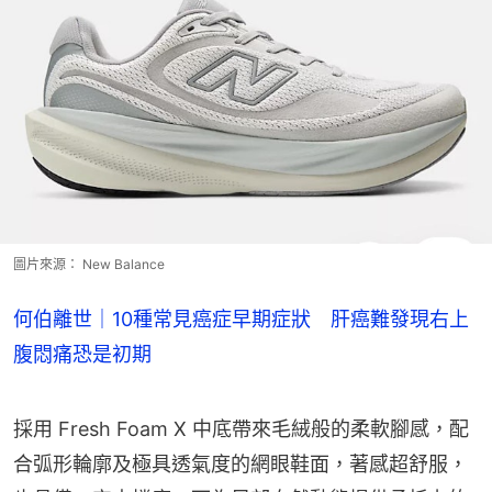
圖片來源： New Balance
何伯離世｜10種常見癌症早期症狀 肝癌難發現右上
腹悶痛恐是初期
採用 Fresh Foam X 中底帶來毛絨般的柔軟腳感，配
合弧形輪廓及極具透氣度的網眼鞋面，著感超舒服，