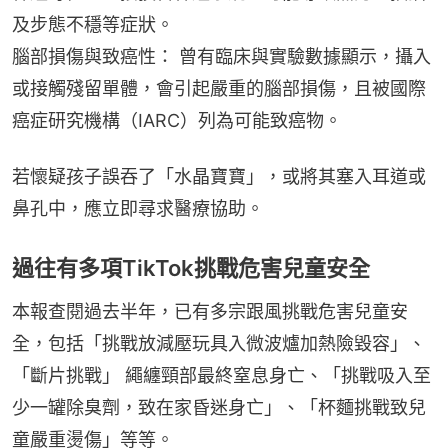
及步態不穩等症狀。
腦部損傷與致癌性： 曾有臨床與實驗數據顯示，攝入
或接觸殘留單體，會引起嚴重的腦部損傷，且被國際
癌症研究機構（IARC）列為可能致癌物。
若懷疑孩子誤吞了「水晶寶寶」，或將其塞入耳道或
鼻孔中，應立即尋求醫療協助。
過往有多項TikTok挑戰危害兒童安全
本報查閱過去半年，已有多宗跟風挑戰危害兒童安
全，包括「挑戰放減壓玩具入微波爐加熱險毀容」、
「斷片挑戰」 繩纏頸部最終窒息身亡、「挑戰吸入至
少一罐除臭劑，致在家昏迷身亡」、「杯麵挑戰致兒
童嚴重燙傷」等等。