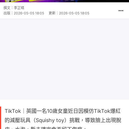
撰文：
李芷晴
出版：
2026-05-05 18:05
更新：
2026-05-05 18:05
TikTok｜英國一名10歲女童近日因模仿TikTok爆紅
的減壓玩具（Squishy toy）挑戰，導致臉上出現脫