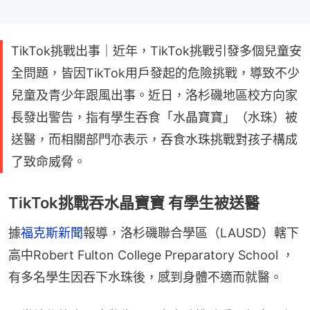
TikTok挑戰出事｜近年，TikTok挑戰引發多個兒童安
全問題，皆因TikTok用戶發起的危險挑戰，導致不少
兒童及青少年跟風出事。近日，洛杉磯地區校方向家
長發出警告，指有學生吞食「水晶寶寶」（水珠）被
送醫，而相關部門亦表示，吞食水珠挑戰對孩子構成
了致命威脅。
TikTok挑戰吞水晶寶寶 有學生被送醫
據
福克斯新聞
報導，洛杉磯聯合學區（LAUSD）轄下
高中Robert Fulton College Preparatory School ，
有多名學生因吞下水珠後，感到身體不適而就醫。