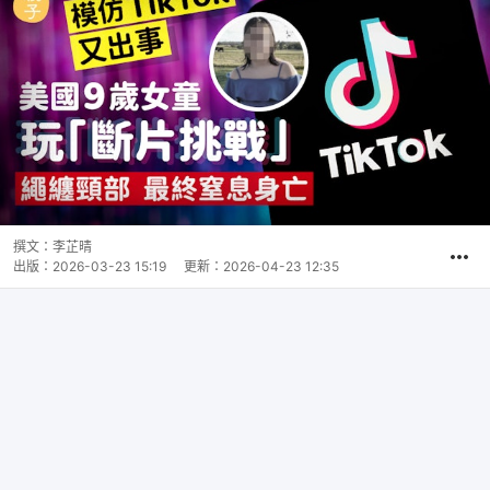
撰文：
李芷晴
出版：
2026-03-23 15:19
更新：
2026-04-23 12:35