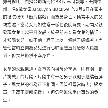
據哥倫比亞廣播公司新聞(CBS News)報導，美國德
州一名9歲女童JackLynn Blackwell於2月3日在家中
的後院模仿「斷片挑戰」而窒息身亡。據當事人的父
親描述，當時女兒如往常一樣在後院玩耍，期間父親
發現女兒比起平日安靜，於是前去查看女兒的情況，
才知曉女兒一動不動，脖子上以一條繩子纏繞著。盡
管他當時立刻為女兒進行心肺復甦直到急救人員趕
到，但女兒仍然不幸身亡。
女童的父親憶述，女童曾向祖母分享過一則有關「斷
片挑戰」的片段，片段中有一名男子以繩子纏繞著脖
子，與女兒的行為正正相同。盡管祖母當時忠告過女
童「千萬不要那樣做」，但仍然無法阻止事故的發
生。