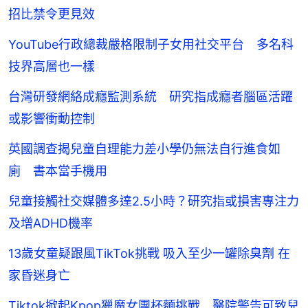
招比禁令更見效
YouTube行政總裁嚴格限制子女用社交平台 多名科
技界高層也一樣
台灣研發網絡成癮監測系統 研究指成癮者腦區活躍
或影響衝動控制
英國調查揭兒童自理能力差小學仍無法自行進食如
廁 書本當手機用
兒童接觸社交媒體多達2.5小時？研究指或損害專注力
及增ADHD機率
13歲女童疑跟風TikTok挑戰 吸入至少一罐除臭劑 在
家昏迷身亡
Tiktok掀起Kpop獵魔女團杯麵挑戰 醫院警告可致兒