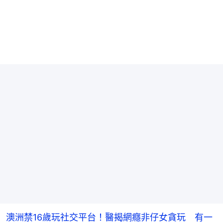
澳洲禁16歲玩社交平台！醫揭網癮非仔女貪玩 有一