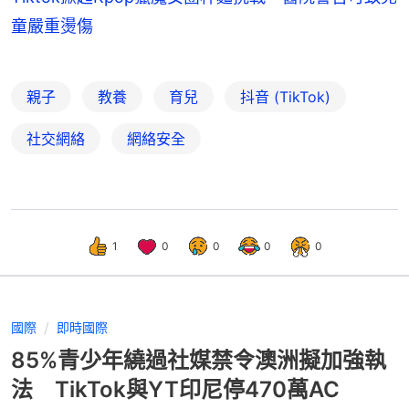
童嚴重燙傷
親子
教養
育兒
抖音 (TikTok)
社交網絡
網絡安全
1
0
0
0
0
國際
即時國際
85%青少年繞過社媒禁令澳洲擬加強執
法 TikTok與YT印尼停470萬AC