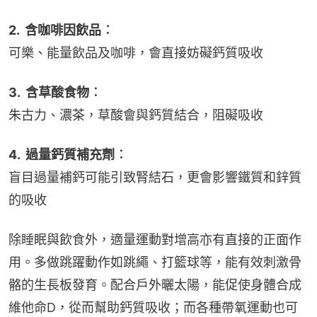
2.  含咖啡因飲品︰
可樂、能量飲品及咖啡，會直接妨礙鈣質吸收
3.  含草酸食物︰
朱古力、濃茶，草酸會與鈣質結合，阻礙吸收
4.  過量鈣質補充劑︰
盲目過量補鈣可能引致腎結石，更會影響鐵質和鋅質
的吸收
除睡眠與飲食外，適量運動對增高亦有直接的正面作
用。多做跳躍動作如跳繩、打籃球等，能有效刺激骨
骼的生長板發育。配合戶外曬太陽，能促使身體合成
維他命D，從而幫助鈣質吸收；而各種帶氧運動也可