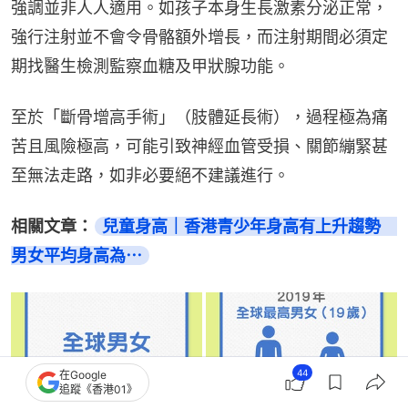
強調並非人人適用。如孩子本身生長激素分泌正常，
強行注射並不會令骨骼額外增長，而注射期間必須定
期找醫生檢測監察血糖及甲狀腺功能。
至於「斷骨增高手術」（肢體延長術），過程極為痛
苦且風險極高，可能引致神經血管受損、關節繃緊甚
至無法走路，如非必要絕不建議進行。
相關文章：
兒童身高｜香港青少年身高有上升趨勢　
男女平均身高為⋯
44
在Google
追蹤《香港01》